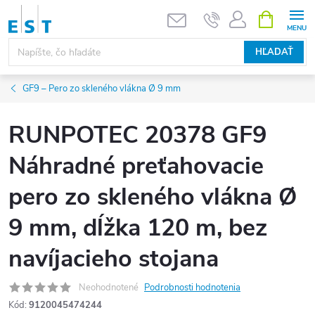
Prejsť
NÁKUPN
KOŠÍK
na
obsah
HĽADAŤ
GF9 – Pero zo skleného vlákna Ø 9 mm
RUNPOTEC 20378 GF9
Náhradné preťahovacie
pero zo skleného vlákna Ø
9 mm, dĺžka 120 m, bez
navíjacieho stojana
Neohodnotené
Podrobnosti hodnotenia
Kód:
9120045474244