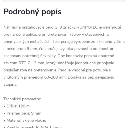
Podrobný popis
Náhradné preťahovacie pero GF9 značky RUNPOTEC je navrhnuté
pre náročné aplikácie pri preťahovaní káblov v stavebných a
priemyselných inštaláciách. Telo pera je vyrobené zo skleného vlákna
s priemerom 9 mm, čo zaručuje vysokú pevnosť a odolnosť pri
zachovaní potrebnej flexibility. Obe koncovky pera sú opatrené
závitom RTG Ø 12 mm, ktorý umožňuje jednoduché pripojenie
príslušenstva na preťahovanie. Pero je vhodné pre potrubie s
vnútorným priemerom 60–200 mm. Dodáva sa bez navíjacieho
stojana.
Technické parametre:
• Dĺžka: 120 m
• Priemer pera: 9 mm
• Materiál: sklené vlákno
• Závit koncoviek: RTG Ø 12 mm