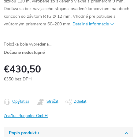
dĺžkou 120 m, vyrobené zo skleného vlákna s priemerom 9 mm.
Dodáva sa bez navíjacieho stojana, osadené koncovkami na oboch
koncoch so závitom RTG Ø 12 mm. Vhodné pre potrubie s
vnútorným priemerom 60–200 mm.
Detailné informácie
Položka bola vypredaná…
Dočasne nedostupné
€430,50
€350 bez DPH
Jednotková
cena:
Opýtať sa
Strážiť
Zdieľať
Značka:
Runpotec GmbH
Popis produktu