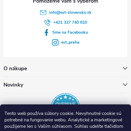
info
@
est-slovensko.sk
+421 327 740 810
Sme na Facebooku
est_praha
O nákupe
Novinky
Tento web používa súbory cookie. Nevyhnutné cookie sú
potrebné na fungovanie webu. Analytické a marketingové
použijeme len s Vaším súhlasom. Súhlas udelíte tlačidlom