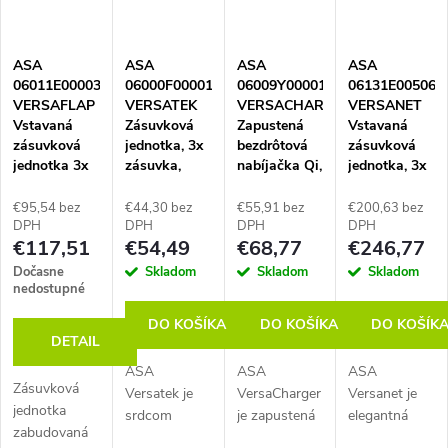
reprezentatívne
biela matná.
zásuvkou a
školách aj
zasadacie
Vrátane
prívodným
domácnostiach.
miestnosti a
príslušenstva:
káblom 0,5 m
Poskytuje
ASA
ASA
ASA
ASA
manažérske
kábel,
s
priamy
06011E00003
06000F00001
06009Y00001
06131E00506
pracoviská.
napájací
integrovaným
prístup k
VERSAFLAP
VERSATEK
VERSACHARGER
VERSANET
Unikátna...
zdroj....
GST...
napájacím...
Vstavaná
Zásuvková
Zapustená
Vstavaná
zásuvková
jednotka, 3x
bezdrôtová
zásuvková
jednotka 3x
zásuvka,
nabíjačka Qi,
jednotka, 3x
zásuvka,
GST IN/OUT,
napájací
zásuvka, 1x
eloxovaný
eloxovaný
kábel 2 m
nabíjačka
€95,54 bez
€44,30 bez
€55,91 bez
€200,63 bez
hliník
hliník/čierna
vrát.
USB A+C, 1x
DPH
DPH
DPH
DPH
€117,51
€54,49
€68,77
€246,77
napájacieho
voľná
adaptéra,
pozícia,
Dočasne
Skladom
Skladom
Skladom
čierna
kábel 0,5 m s
nedostupné
konektorom
DO KOŠÍKA
DO KOŠÍKA
DO KOŠÍK
GST, dĺžka
DETAIL
331 mm,
čierna
ASA
ASA
ASA
Zásuvková
Versatek je
VersaCharger
Versanet je
jednotka
srdcom
je zapustená
elegantná
zabudovaná
modulárneho
bezdrôtová
vstavaná