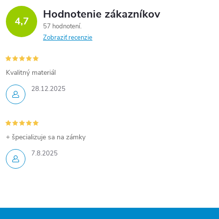
i
v
Hodnotenie zákazníkov
4,7
a
e
57 hodnotení
n
Zobraziť recenzie
p
i
e
r
Kvalitný materiál
v
28.12.2025
k
y
+ špecializuje sa na zámky
v
7.8.2025
ý
p
i