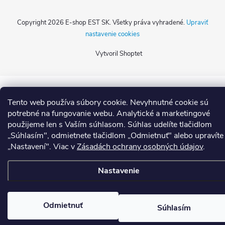
Copyright 2026
E-shop EST SK
. Všetky práva vyhradené.
Upraviť
nastavenie cookies
Vytvoril Shoptet
Tento web používa súbory cookie. Nevyhnutné cookie sú
potrebné na fungovanie webu. Analytické a marketingové
použijeme len s Vaším súhlasom. Súhlas udelíte tlačidlom
„Súhlasím", odmietnete tlačidlom „Odmietnuť" alebo upravíte
„Nastavení". Viac v
Zásadách ochrany osobných údajov
.
Nastavenie
Odmietnuť
Súhlasím