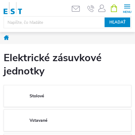
Prejsť
NÁKUPN
KOŠÍK
na
obsah
HĽADAŤ
Domov
Elektrické zásuvkové
jednotky
Stolové
Vstavané