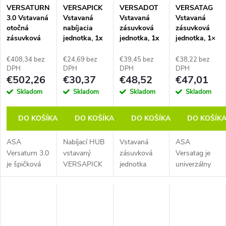
Produktový...
ilustračný.
výkonnú
hĺbku...
VERSATURN
VERSAPICK
VERSADOT
VERSATAG
nabíjačku...
3.0 Vstavaná
Vstavaná
Vstavaná
Vstavaná
otočná
nabíjacia
zásuvková
zásuvková
zásuvková
jednotka, 1x
jednotka, 1x
jednotka, 1×
jednotka, 3x
nabíjačka
zásuvka,
zásuvka, 1×
zásuvka, 1x
USB A+A,
kábel 0,5 m,
nabíjačka
€408,34 bez
€24,69 bez
€39,45 bez
€38,22 bez
nabíjačka
okrúhly, biela
konektor
USB C, kábel
DPH
DPH
DPH
DPH
€502,26
€30,37
€48,52
€47,01
USB A+C,
GST,
2 m, vidlica
kábel 2 m,
dekoračný
samostatne,
Skladom
Skladom
Skladom
Skladom
vidlica
krúžok:
čierna
samostatne,
hliník
DO KOŠÍKA
DO KOŠÍKA
DO KOŠÍKA
DO KOŠÍK
čierne sklo
ASA
Nabíjací HUB
Vstavaná
ASA
Versaturn 3.0
vstavaný
zásuvková
Versatag je
je špičková
VERSAPICK
jednotka
univerzálny
motorizovaná
s
VersaDot od
stolný modul
napájacia
konfiguráciou
ASA Plastici
navrhnutý
jednotka
2x USB 5V
– kompaktná
pre napájanie
navrhnutá
(typ A), ⌀
a elegantná
v
pre
42mm, farba
zásuvka s 1x
kanceláriách,