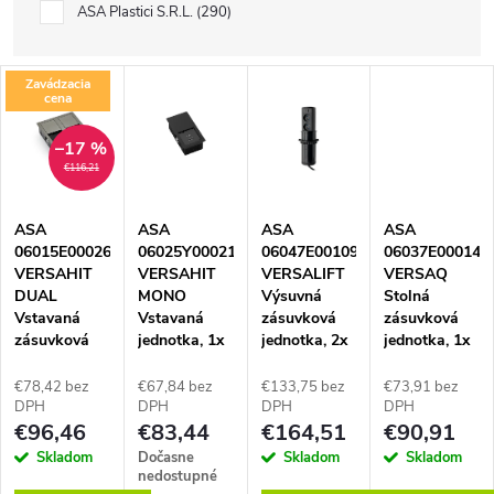
ASA Plastici S.R.L.
290
V
Zavádzacia
cena
ý
–17 %
€116,21
p
ASA
ASA
ASA
ASA
i
06015E00026
06025Y00021
06047E00109
06037E00014
VERSAHIT
VERSAHIT
VERSALIFT
VERSAQ
s
DUAL
MONO
Výsuvná
Stolná
Vstavaná
Vstavaná
zásuvková
zásuvková
zásuvková
jednotka, 1x
jednotka, 2x
jednotka, 1x
p
jednotka, 1x
nabíjačka
zásuvka, 1x
zásuvka, 1x
zásuvka, 1x
USB A+C,
nabíjačka
nabíjačka
€78,42 bez
€67,84 bez
€133,75 bez
€73,91 bez
r
nabíjačka
kábel 0,5 m,
USB A+C,
USB A+C,
DPH
DPH
DPH
DPH
€96,46
€83,44
€164,51
€90,91
USB A+C,
GST, čierna
kábel 2 m,
kábel 0,5 m s
kábel 2 m,
vidlica
GST, biela
o
Skladom
Dočasne
Skladom
Skladom
vidlica
samostatne,
nedostupné