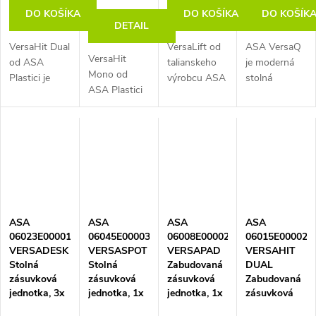
samostatne,
čierna/kartáčovaná
d
DO KOŠÍKA
DO KOŠÍKA
DO KOŠÍK
cínovo šedá
čierna
DETAIL
VersaHit Dual
VersaLift od
ASA VersaQ
u
VersaHit
od ASA
talianskeho
je moderná
Mono od
Plastici je
výrobcu ASA
stolná
k
ASA Plastici
prémiová
Plastici je
zásuvková
je prémiová
vstavaná
prémiový
jednotka,
t
vstavaná
zásuvková
výsuvný
ktorá
jednotka s
jednotka s
zásuvkový
kombinuje
talianskym
o
talianskym
stĺpik s
kompaktnosť,
dizajnom.
dizajnom.
kompaktným
elegantný
Ponúka
Ponúka 1x
inštalačným
dizajn a
v
výkonnú
zásuvku 230
priemerom
maximálnu
nabíjačku
V, 1x
80 mm pre
praktickosť.
ASA
ASA
ASA
ASA
USB A+C,
nabíjačku
kuchyne,
Ponúka 1x
06023E00001
06045E00003
06008E00002
06015E00002
krytie IP54 a
USB A+C,
kancelárie...
zásuvku 230
VERSADESK
VERSASPOT
VERSAPAD
VERSAHIT
pripojenie
krytie...
V a...
Stolná
Stolná
Zabudovaná
DUAL
cez...
zásuvková
zásuvková
zásuvková
Zabudovaná
jednotka, 3x
jednotka, 1x
jednotka, 1x
zásuvková
zásuvka,
zásuvka, 1x
zásuvka, 2x
jednotka, 2x