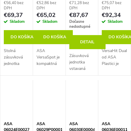
eloxovaný
nabíjačka
nabíjačka
zásuvka,
€56,40 bez
€52,86 bez
€71,28 bez
€75,07 bez
hliník/čierna
USB A+C,
USB A, kábel
kartáčovaný
DPH
DPH
DPH
DPH
€69,37
€65,02
€87,67
€92,34
kábel 0,5 m s
2 m, čierna
nikl
GST, čierna
Skladom
Skladom
Dočasne
Skladom
nedostupné
DO KOŠÍKA
DO KOŠÍKA
DO KOŠÍK
DETAIL
Stolná
ASA
VersaHit Dual
Zásuvková
zásuvková
VersaSpot je
od ASA
jednotka
jednotka
kompaktná
Plastici je
vstavaná
VERSADESK
vstavaná
prémiová
VERSAPAD s
s
zásuvková
vstavaná
konfiguráciou
konfiguráciou
jednotka s
zásuvková
1x230V,
3x230V,
priemerom
jednotka s
farba čierna.
farba
80 mm a
talianskym
Vrátane
eloxovaný
montážnou
dizajnom.
príslušenstva:
hliník/čierna.
hĺbkou len 40
Ponúka 2x
2xUSB 5V
UPOZORNENIE:
mm. Ponúka
zásuvku 230
(nabíjačka).
Produktový
1x zásuvku
V, krytie IP54
ASA
ASA
ASA
ASA
UPOZORNENIE:
obrázok je
230 V a
a montážnu
06024E00027
06029P00001
06030E00004
06036E00011