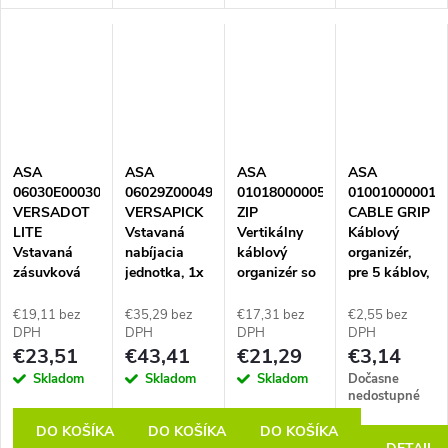
VERSAFLAP
systému
nabíjačka
zásuvková
s
Versalogic a
určená pre
jednotka s
konfiguráciou
predstavuje
integráciu do
výklopným
3x230V,
špičkové
nábytku.
krytom,
podľa
napájacie a
Vďaka
určená pre
priloženého
dátové
štandardu Qi
reprezentatívne
výkresu,
riešenie z
umožňuje
priestory a
farba
eloxovaného
napájanie
kancelárie s
ASA
ASA
ASA
ASA
eloxovaného
hliníka. Táto
mobilných
vysokými
06030E00030
06029Z00049
01018000005
01001000001
hliníka. Kábel
plne...
zariadení...
nárokmi na...
VERSADOT
VERSAPICK
ZIP
CABLE GRIP
a užívateľské
LITE
Vstavaná
Vertikálny
Káblový
moduly...
Vstavaná
nabíjacia
káblový
organizér,
zásuvková
jednotka, 1x
organizér so
pre 5 káblov,
jednotka, 1x
nabíjačka
zipsom,
čierny
zásuvka,
USB A+C,
dĺžka 1100
€19,11 bez
€35,29 bez
€17,31 bez
€2,55 bez
kábel 2 m,
kábel 1,8 m,
mm, šedá
DPH
DPH
DPH
DPH
€23,51
€43,41
€21,29
€3,14
vidlica
vrát.
samostatne,
napájacieho
Skladom
Skladom
Skladom
Dočasne
biela
adaptéra EU,
nedostupné
obdĺžniková,
DO KOŠÍKA
DO KOŠÍKA
DO KOŠÍKA
imitácia