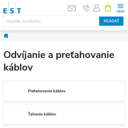
Prejsť
NÁKUPN
KOŠÍK
na
obsah
HĽADAŤ
Domov
Odvíjanie a preťahovanie
káblov
Preťahovanie káblov
Ťahanie káblov