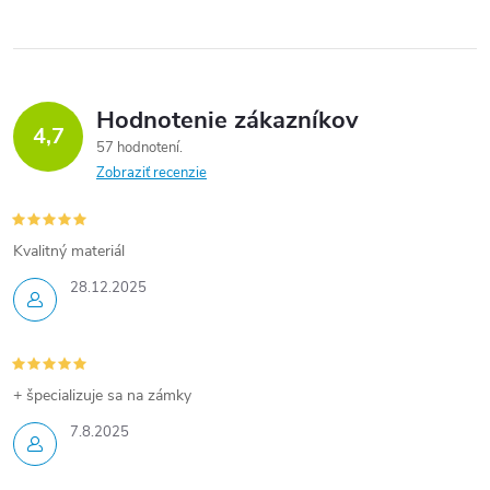
e
r
v
k
Hodnotenie zákazníkov
4,7
57 hodnotení
y
Zobraziť recenzie
v
ý
Kvalitný materiál
p
28.12.2025
i
s
+ špecializuje sa na zámky
u
7.8.2025