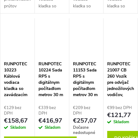
prútov
kladka so
kladka so
kladka so
k
RUNPOSTICKS
zavádzacím
zavádzacím
zavádzacím
35-dielna,
rúrkovým
rúrkovým
rúrkovým
t
vrátane
nadstavcom
nadstavcom
nadstavcom
úložného
prie. 48 mm
prie. 60 mm
prie. 76 mm
o
puzdra,
pre šachtové
pre šachtové
pre šachtové
nárazuvzdornej
vstupy a
vstupy a
vstupy a
LED svietidla
výstupy.
výstupy.
výstupy.
v
a špeciálneho
Priemer
Priemer
Priemer
RUNPOTEC
RUNPOTEC
RUNPOTEC
RUNPOTEC
klzného háka.
kladky 90
kladky 90
kladky 130
10223
10224 Sada
11153 Sada
21007 CB
mm, max.
mm, max.
mm, max.
Káblová
RP5 s
RP5 s
260 Vozík
priemer kábla
priemer kábla
priemer kábla
vodiaca
digitálnym
digitálnym
pre odvíjač
40 mm,...
50 mm,...
65...
kladka so
počítadlom
počítadlom
jednožilových
zavádzacím
metrov 30 m
metrov 30 m
vodičov,
rúrkovým
+ XB 300
+ káblové
drôtov a
nadstavcom
Cable Roller
slučky s
káblov CB
€129 bez
€339 bez
€209 bez
€99 bez DPH
DM89, pre
Multi-Set,
háčikom, 4-
260 Cable
DPH
DPH
DPH
€121,77
€158,67
€416,97
€257,07
šachtové
vrátane
dielna sada
Box, 2-dielny
Skladom
vstupy a
multifunkčného
Skladom
Skladom
Dočasne
výstupy, max.
tŕňa v
nedostupné
priemer
systémovom