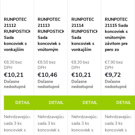
(tvrdé) Ø 7,5
(tvrdé) Ø 7,5
(stredne
ohybu 170
mm.
mm.
tvrdé) Ø 5,5
mm. Bez
Náhradný diel
Náhradný diel
mm.
korózie,
RUNPOTEC
RUNPOTEC
RUNPOTEC
RUNPOTEC
na opravu
na opravu
Náhradný diel
plastový obal.
21112
21113
21114
21115 Sada
poškodených...
poškodených...
na opravu...
RUNPOSTICKS
RUNPOSTICKS
RUNPOSTICKS
koncoviek s
Sada
Sada
Sada
vnútorným
koncoviek s
koncoviek s
koncoviek s
závitom pre
vonkajším
vnútorným
vonkajším
pero zo
závitom Ø
závitom Ø
závitom Ø
skleného
5,5 mm, závit
4,5 mm, závit
4,5 mm, závit
vlákna Ø 3
€8,30 bez
€8,50 bez
€8,30 bez
€7,90 bez
RTG Ø 6 mm,
RTG Ø 6 mm,
RTG Ø 6 mm,
mm, závit
DPH
DPH
DPH
DPH
€10,21
€10,46
€10,21
€9,72
3 ks,
3 ks,
3 ks,
RTG Ø 6 mm,
nehrdzavejúca
nehrdzavejúca
nehrdzavejúca
3 ks,
Dočasne
Dočasne
Dočasne
Dočasne
oceľ
oceľ
oceľ
nehrdzavejúca
nedostupné
nedostupné
nedostupné
nedostupné
oceľ
DETAIL
DETAIL
DETAIL
DETAIL
Nehrdzavejúca
Nehrdzavejúca
Nehrdzavejúca
Nehrdzavejúca
sada 3 ks
sada 3 ks
sada 3 ks
sada 3 ks
koncoviek s
koncoviek s
koncoviek s
koncoviek s