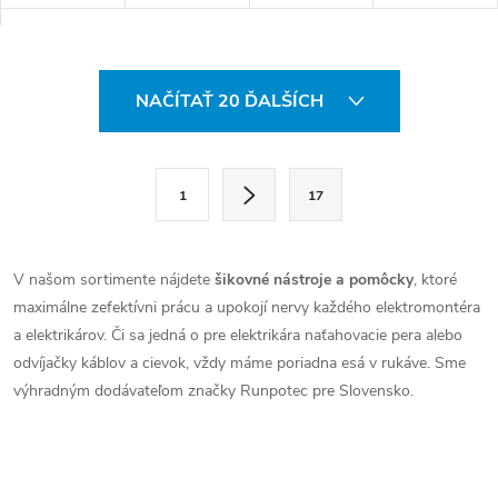
vonkajším
vnútorným
vonkajším
vnútorným
závitom RTG
závitom RTG
závitom RTG
závitom RTG
Ø 6 mm pre
Ø 6 mm pre
Ø 6 mm pre
Ø 6 mm pre
O
RUNPOSTICKS
RUNPOSTICKS
RUNPOSTICKS
pero zo
NAČÍTAŤ 20 ĎALŠÍCH
čierne
žlté (mäkké)
žlté (mäkké)
skleného
v
(stredne
Ø 4,5 mm.
Ø 4,5 mm.
vlákna Ø 3
tvrdé) Ø 5,5
Náhradný diel
Náhradný diel
mm.
l
S
mm.
na opravu
na opravu
Náhradný diel
1
17
Náhradný diel
poškodených
poškodených
na opravu
t
á
na opravu...
alebo...
alebo...
poškodených
r
alebo...
d
á
V našom sortimente nájdete
šikovné nástroje a pomôcky
, ktoré
a
n
maximálne zefektívni prácu a upokojí nervy každého elektromontéra
k
a elektrikárov. Či sa jedná o pre elektrikára naťahovacie pera alebo
c
o
odvíjačky káblov a cievok, vždy máme poriadna esá v rukáve. Sme
i
výhradným dodávateľom značky Runpotec pre Slovensko.
v
a
e
n
p
i