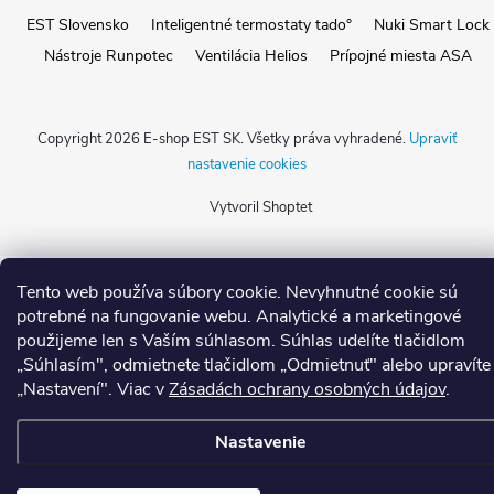
EST Slovensko
Inteligentné termostaty tado°
Nuki Smart Lock
Nástroje Runpotec
Ventilácia Helios
Prípojné miesta ASA
Copyright 2026
E-shop EST SK
. Všetky práva vyhradené.
Upraviť
nastavenie cookies
Vytvoril Shoptet
Tento web používa súbory cookie. Nevyhnutné cookie sú
potrebné na fungovanie webu. Analytické a marketingové
použijeme len s Vaším súhlasom. Súhlas udelíte tlačidlom
„Súhlasím", odmietnete tlačidlom „Odmietnuť" alebo upravíte
„Nastavení". Viac v
Zásadách ochrany osobných údajov
.
Nastavenie