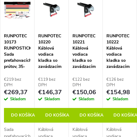
ý
p
RUNPOTEC
RUNPOTEC
RUNPOTEC
RUNPOTEC
i
10173
10220
10221
10222
RUNPOSTICKS
Káblová
Káblová
Káblová
s
Sada
vodiaca
vodiaca
vodiaca
preťahovacích
kladka so
kladka so
kladka so
prútov, 35-
zavádzacím
zavádzacím
zavádzacím
p
dielna,
rúrkovým
rúrkovým
rúrkovým
vrátane
nadstavcom
nadstavcom
nadstavcom
€219 bez
€119 bez
€122 bez
€126 bez
r
úložného
DM48, pre
DM60, pre
DM76, pre
DPH
DPH
DPH
DPH
€269,37
€146,37
€150,06
€154,98
puzdra
šachtové
šachtové
šachtové
vstupy a
vstupy a
vstupy a
o
Skladom
Skladom
Skladom
Skladom
výstupy, max.
výstupy, max.
výstupy, max.
priemer
priemer
priemer
d
DO KOŠÍKA
DO KOŠÍKA
DO KOŠÍKA
DO KOŠÍK
kábla 40
kábla 50
kábla 65
mm, nosnosť
mm, nosnosť
mm, nosnosť
4 500 kg
4 500 kg
4 500 kg
Sada
Káblová
Káblová
Káblová
u
preťahovacích
vodiaca
vodiaca
vodiaca