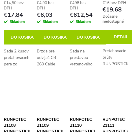
závit RTG Ø
káblov CB
6-dielna,
mm, závit
€14,50 bez
€4,90 bez
€498 bez
€16 bez DPH
6 mm,
260 Cable
nehrdzavejúca
RTG Ø 6 mm
DPH
DPH
DPH
€19,68
€17,84
€6,03
€612,54
nehrdzavejúca
Box, vrátane
oceľ
Dočasne
oceľ
2 ks
nedostupné
Skladom
Skladom
Skladom
brzdových
destičiek
DETAIL
DO KOŠÍKA
DO KOŠÍKA
DO KOŠÍKA
Preťahovacie
Sada 2 kusov
Brzda pre
Sada na
prúty
preťahovacieho
odvíjač CB
prestavbu
RUNPOSTICKS
pera zo
260 Cable
vretenového
Čierne
skleného
Box –
navijáka CW
(stredne
vlákna Ø 3
zabraňuje
800 E
tvrdé), dĺžka
mm, dĺžka 1
nekontrolovanému
zakúpeného
2 x 0,41 m, Ø
m, závit RTG
odmotávaniu
do októbra
5,5 mm, závit
Ø 6 mm.
káblov alebo
2025 na
RTG Ø 6 mm.
Polomer
jednotlivých
technický
Polomer
ohybu 55
vodičov.
štandard
ohybu 200
mm. Ideálne
Aktivovateľná/deaktivovateľná....
modelu 2025.
RUNPOTEC
RUNPOTEC
RUNPOTEC
RUNPOTEC
mm. Bez
ako prídavná
Prestavba
21108
21109
21110
21111
korózie,
vodiaca
cca 20 minút,
RUNPOSTICKS
RUNPOSTICKS
RUNPOSTICKS
RUNPOSTICKS