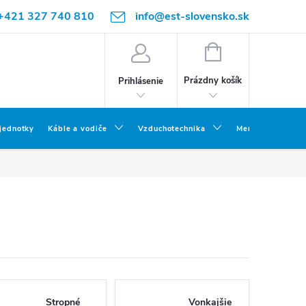
+421 327 740 810
info@est-slovensko.sk
NÁKUPNÝ
KOŠÍK
Prázdny košík
Prihlásenie
 jednotky
Káble a vodiče
Vzduchotechnika
Meracia a skúšob
Stropné
Vonkajšie