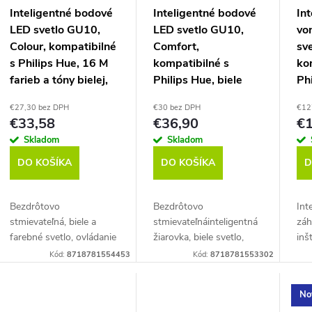
Inteligentné bodové
Inteligentné bodové
Int
LED svetlo GU10,
LED svetlo GU10,
vo
Colour, kompatibilné
Comfort,
sve
s Philips Hue, 16 M
kompatibilné s
ko
farieb a tóny bielej,
Philips Hue, biele
Ph
Zigbee (RS 232 C)
svetlo od teplej po
far
€27,30 bez DPH
€30 bez DPH
€12
denné studené,
Zi
€33,58
€36,90
€1
Zigbee, 2 ks (RS 227
osv
Skladom
Skladom
T-2)
ks
DO KOŠÍKA
DO KOŠÍKA
D
Bezdrôtovo
Bezdrôtovo
Int
stmievateľná, biele a
stmievateľnáinteligentná
záh
farebné svetlo, ovládanie
žiarovka, biele svetlo,
inš
hlasom. Mostík (bridge)
regulovateľné od teplej
Bal
Kód:
8718781554453
Kód:
8718781553302
nie je súčasťou balenia.
po studenej. Ovládanie
Kom
Kompatibilná s Philips
hlasom. Balenie 2 ks.
Hu
No
Hue.
Mostík (bridge)...