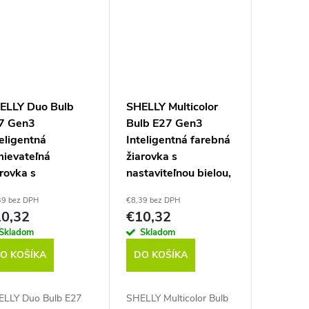
ELLY Duo Bulb
SHELLY Multicolor
7 Gen3
Bulb E27 Gen3
eligentná
Inteligentná farebná
mievateľná
žiarovka s
rovka s
nastaviteľnou bielou,
taviteľnou bielou,
WiFi, Bluetooth
39 bez DPH
€8,39 bez DPH
Fi, Bluetooth
0,32
€10,32
Skladom
Skladom
O KOŠÍKA
DO KOŠÍKA
LLY Duo Bulb E27
SHELLY Multicolor Bulb