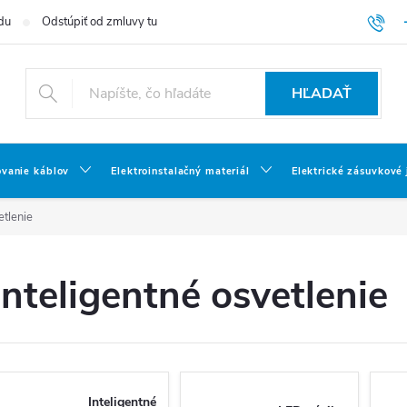
du
Odstúpiť od zmluvy tu
HĽADAŤ
ovanie káblov
Elektroinstalačný materiál
Elektrické zásuvkové
etlenie
Inteligentné osvetlenie
Inteligentné