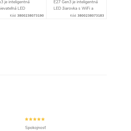
3 je inteligentná
E27 Gen3 je inteligentná
ievateľná LED
LED žiarovka s WiFi a
rovka s WiFi a
Bluetooth pripojením,
Kód:
3800238073190
Kód:
3800238073183
etooth pripojením a
RGB farebným svetlom a
taviteľnou bielou v
nastaviteľnou bielou v
sahu od teplej po...
rozsahu...
Spokojnosť