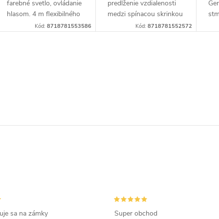
farebné svetlo, ovládanie
predĺženie vzdialenosti
Gen
hlasom. 4 m flexibilného
medzi spínacou skrinkou
stm
pásika s 16 M farieb pre
a svietidlami. Predĺženie
žia
Kód:
8718781553586
Kód:
8718781552572
použitie do vonkajších
až 35 metrov, vhodné
Blu
priestorov, 24 V nízke...
pre akékoľvek 5-pólové...
nas
roz
O
v
á
d
a
c
zuje sa na zámky
Super obchod