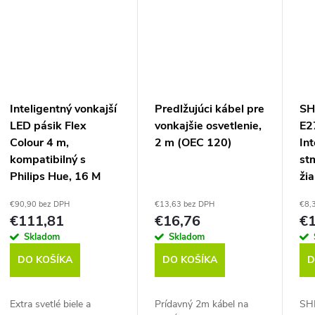
Inteligentný vonkajší
Predlžujúci kábel pre
SH
LED pásik Flex
vonkajšie osvetlenie,
E2
Colour 4 m,
2 m (OEC 120)
Int
kompatibilný s
st
Philips Hue, 16 M
žia
farieb a tóny bielej,
nas
€90,90 bez DPH
€13,63 bez DPH
€8,
Zigbee, vodeodolný
Wi
€111,81
€16,76
€1
(OFL 142 C)
Skladom
Skladom
DO KOŠÍKA
DO KOŠÍKA
D
Extra svetlé biele a
Prídavný 2m kábel na
SHE