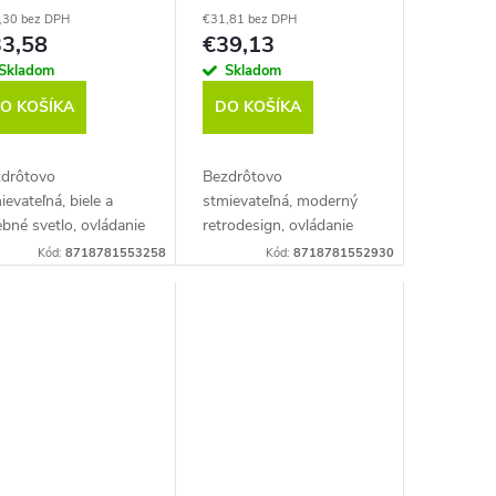
ieb a tóny bielej,
sklenená so zlatým
,30 bez DPH
€31,81 bez DPH
gbee (RB 286 C)
povrchom pre teplé
3,58
€39,13
svetlo 350 lm,
Skladom
Skladom
Zigbee, 2 ks (RF
O KOŠÍKA
264-2)
DO KOŠÍKA
drôtovo
Bezdrôtovo
ievateľná, biele a
stmievateľná, moderný
ebné svetlo, ovládanie
retrodesign, ovládanie
som. Mostík (bridge)
hlasom, balenie 2 ks.
Kód:
8718781553258
Kód:
8718781552930
 je súčasťou balenia.
Mostík (bridge) nie je
patibilná s Philips
súčasťou balenia.
e.
Kompatibilná s Philips
Hue....