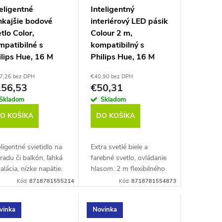
eligentné
Inteligentný
nkajšie bodové
interiérový LED pásik
tlo Color,
Colour 2 m,
mpatibilné s
kompatibilný s
ilips Hue, 16 M
Philips Hue, 16 M
ieb a tóny bielej,
farieb a tóny bielej,
7,26 bez DPH
€40,90 bez DPH
gbee, na
Zigbee (FL 122 C)
56,53
€50,31
etlenie záhrady, 3
Skladom
Skladom
 (OSL 132 C)
O KOŠÍKA
DO KOŠÍKA
eligentné svietidlo na
Extra svetlé biele a
radu či balkón, ľahká
farebné svetlo, ovládanie
talácia, nízke napätie.
hlasom. 2 m flexibilného
enie 3 ks.
pásika s 16 M farieb pre
Kód:
8718781555214
Kód:
8718781554873
pativilné s Philips
použitie v
e.
interiéri. Zásuvkový...
vinka
Novinka