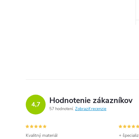
l
Hodnotenie zákazníkov
4,7
57 hodnotení
Zobraziť recenzie
i
Kvalitný materiál
+ špeciali