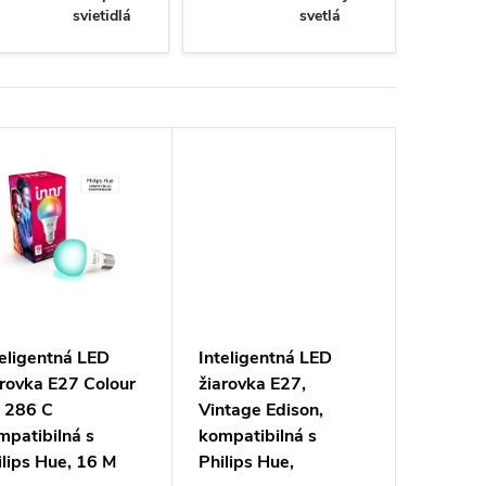
svietidlá
svetlá
teligentná LED
Inteligentná LED
arovka E27 Colour
žiarovka E27,
 286 C
Vintage Edison,
mpatibilná s
kompatibilná s
ilips Hue, 16 M
Philips Hue,