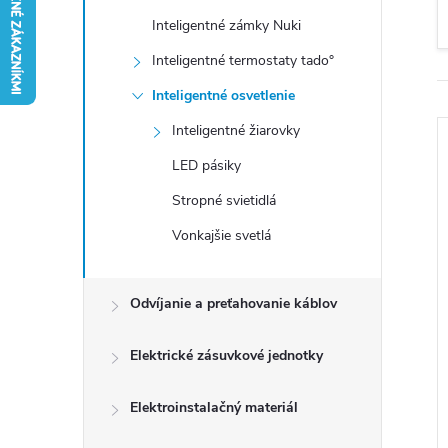
n
Inteligentné zámky Nuki
ý
Inteligentné termostaty tado°
Inteligentné osvetlenie
p
Inteligentné žiarovky
a
LED pásiky
Stropné svietidlá
n
Vonkajšie svetlá
e
i
Odvíjanie a preťahovanie káblov
l
Elektrické zásuvkové jednotky
Elektroinstalačný materiál