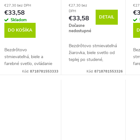
farieb a tóny bielej,
svetlo od teplej po
far
€27,30 bez DPH
€27,30 bez
€27
Zigbee (RB 251 C)
denné studené,
Zi
o
€33,58
€3
DPH
Zigbee, 2 ks (RB
DETAIL
€33,58
Skladom
249 T-2)
d
Dočasne
DO KOŠÍKA
D
nedostupné
u
Bezdrôtovo stmievateľná
Bezdrôtovo
Bez
žiarovka, biele svetlo od
k
stmievateľná, biele a
stm
teplej po studené,
farebné svetlo, ovládanie
far
ovládanie hlasom,
hlasom. Mostík (bridge)
hla
t
Kód:
8718781553333
Kód:
8718781553326
balenie 2 ks. Mostík
nie je súčasťou balenia.
nie
(bridge) nie je súčasťou
Kompatibilná s Philips
Kom
o
balenia....
Hue.
Hu
v