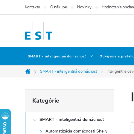
Prejsť
Kontakty
O nákupe
Novinky
Hodnotenie obcho
na
obsah
SMART - inteligentná domácnosť
Odvíjanie a preťah
SMART - inteligentná domácnosť
Inteligentné osv
Domov
B
Preskočiť
Kategórie
kategórie
o
SMART - inteligentná domácnosť
č
Automatizácia domácnosti Shelly