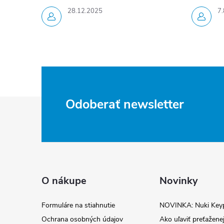
28.12.2025
7.
r
Z
Odoberať newsletter
á
p
ä
O nákupe
Novinky
i
t
Formuláre na stiahnutie
NOVINKA: Nuki Key
Ochrana osobných údajov
Ako uľaviť preťaženej