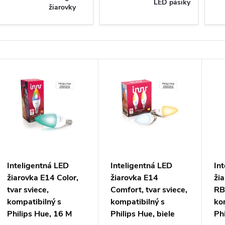
LED pásiky
žiarovky
V
ý
p
s
Inteligentná LED
Inteligentná LED
In
žiarovka E14 Color,
žiarovka E14
ži
p
tvar sviece,
Comfort, tvar sviece,
RB
kompatibilný s
kompatibilný s
ko
r
Philips Hue, 16 M
Philips Hue, biele
Ph