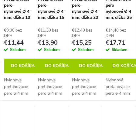
pero
pero
pero
pero
nylonové Ø 4
nylonové Ø 4
nylonové Ø 4
nylonové Ø 4
mm, dĺžka 10
mm, dĺžka 15
mm, dĺžka 20
mm, dĺžka 25
m
m
m
m
€9,30 bez
€11,30 bez
€12,40 bez
€14,40 bez
DPH
DPH
DPH
DPH
€11,44
€13,90
€15,25
€17,71
Skladom
Skladom
Skladom
Skladom
DO KOŠÍKA
DO KOŠÍKA
DO KOŠÍKA
DO KOŠÍK
Nylonové
Nylonové
Nylonové
Nylonové
pretahovacie
pretahovacie
pretahovacie
pretahovacie
pero ø 4 mm
pero ø 4 mm
pero ø 4 mm
pero ø 4 mm
s pružinou a
s pružinou a
s pružinou a
s pružinou a
okom ø 6
okom ø 6
okom ø 6
okom ø 6
mm. Dĺžka 10
mm. Dĺžka 15
mm. Dĺžka 20
mm. Dĺžka 25
m.
m.
m.
m.