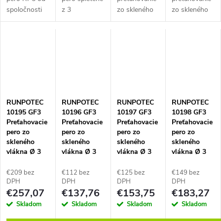
spoločnosti
z 3
zo skleného
zo skleného
k
RUNPOTEC s
špeciálnych
vlákna GF3 s
vlákna GF3 s
dĺžkou 30 m
plastových
digitálnym
digitálnym
t
je navrhnuté
vlákien s
počítadlom odvíjania,
počítadlom odvíj
pre efektívne
priemerom
priemer 3
priemer 3
o
preťahovanie
5,5 mm, s
mm, závit
mm, závit
káblov v
otáčavou
RTG 6 mm,
RTG 6 mm,
elektroinštaláciách.
špičkou RG7
vr.
vr.
v
Dodáva sa
na oboch
plastového
plastového
RUNPOTEC
RUNPOTEC
RUNPOTEC
RUNPOTEC
bez...
koncoch. Zaťaženie
boxu.
boxu.
10195 GF3
10196 GF3
10197 GF3
10198 GF3
v ťahu až
Náhrada za...
Náhrada za...
Preťahovacie
Preťahovacie
Preťahovacie
Preťahovacie
270...
pero zo
pero zo
pero zo
pero zo
skleného
skleného
skleného
skleného
vlákna Ø 3
vlákna Ø 3
vlákna Ø 3
vlákna Ø 3
mm, dĺžka 50
mm, dĺžka 20
mm, dĺžka 30
mm, dĺžka 50
m, s
m, bez
m, bez
m, bez
€209 bez
€112 bez
€125 bez
€149 bez
digitálnym
počítadla
počítadla
počítadla
DPH
DPH
DPH
DPH
€257,07
€137,76
€153,75
€183,27
počítadlom
metrov
metrov
metrov
metrov
Skladom
Skladom
Skladom
Skladom