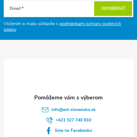
Z
Email
ODOBERAŤ
á
Vložením e-mailu súhlasíte s
podmienkami ochrany osobných
p
údajov
ä
t
i
e
info
@
est-slovensko.sk
+421 327 740 810
Sme na Facebooku