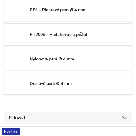
RP1 - Plastové pero Ø 4 mm
RT2008 - Preťahovacia pištol
Nylonové perá Ø 4 mm
Ocelové perá Ø 4 mm
Filtrovať
V
Novinka