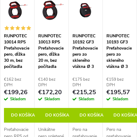
ý
p
RUNPOTEC
RUNPOTEC
RUNPOTEC
RUNPOTEC
i
10014 RP5
10013 RP5
10192 GF3
10193 GF3
Preťahovacie
Preťahovacie
Preťahovacie
Preťahovacie
s
pero, dĺžka
pero, dĺžka
pero zo
pero zo
30 m, bez
20 m, bez
skleného
skleného
počítadla
počítadla
vlákna Ø 3
vlákna Ø 3
p
metrov
metrov
mm, dĺžka 20
mm, dĺžka 30
m, s
m, s
€162 bez
€140 bez
€175 bez
€159 bez
r
digitálnym
digitálnym
DPH
DPH
DPH
DPH
€199,26
€172,20
€215,25
€195,57
počítadlom
počítadlom
metrov
metrov
o
Skladom
Skladom
Skladom
Skladom
d
DO KOŠÍKA
DO KOŠÍKA
DO KOŠÍKA
DO KOŠÍK
Preťahovacie
Unikátne
Pero na
Pero na
u
pero RP5 od
pero spletené
preťahovanie
preťahovanie