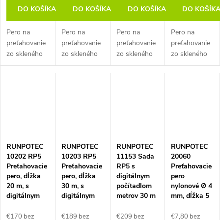
DO KOŠÍKA
DO KOŠÍKA
DO KOŠÍKA
DO KOŠÍK
Pero na
Pero na
Pero na
Pero na
preťahovanie
preťahovanie
preťahovanie
preťahovanie
zo skleného
zo skleného
zo skleného
zo skleného
vlákna GF3 s
vlákna GF3,
vlákna GF3,
vlákna GF3,
digitálnym
priemer 3
priemer 3
priemer 3
počítadlom odvíjania,
mm, závit
mm, závit
mm, závit
priemer 3
RTG 6 mm,
RTG 6 mm,
RTG 6 mm,
mm, závit
vr.
vr.
vr.
RTG 6 mm,
plastového
plastového
plastového
vr.
boxu bez
boxu bez
boxu bez
plastového
počítadla.
počítadla.
počítadla.
RUNPOTEC
RUNPOTEC
RUNPOTEC
RUNPOTEC
boxu.
Náhrada za
Náhrada za
Náhrada za
10202 RP5
10203 RP5
11153 Sada
20060
Náhrada za...
produkt
produkt
produkt
Preťahovacie
Preťahovacie
RP5 s
Preťahovacie
POWER
POWER
POWER
pero, dĺžka
pero, dĺžka
digitálnym
pero
REX.
REX.
REX.
20 m, s
30 m, s
počítadlom
nylonové Ø 4
digitálnym
digitálnym
metrov 30 m
mm, dĺžka 5
počítadlom
počítadlom
+ káblové
m
metrov
metrov
slučky s
€170 bez
€189 bez
€209 bez
€7,80 bez