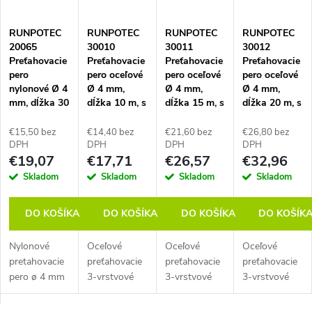
RUNPOTEC
RUNPOTEC
RUNPOTEC
RUNPOTEC
20065
30010
30011
30012
Preťahovacie
Preťahovacie
Preťahovacie
Preťahovacie
pero
pero oceľové
pero oceľové
pero oceľové
nylonové Ø 4
Ø 4 mm,
Ø 4 mm,
Ø 4 mm,
mm, dĺžka 30
dĺžka 10 m, s
dĺžka 15 m, s
dĺžka 20 m, s
m
okom
okom
okom
€15,50 bez
€14,40 bez
€21,60 bez
€26,80 bez
DPH
DPH
DPH
DPH
€19,07
€17,71
€26,57
€32,96
Skladom
Skladom
Skladom
Skladom
DO KOŠÍKA
DO KOŠÍKA
DO KOŠÍKA
DO KOŠÍK
Nylonové
Oceľové
Oceľové
Oceľové
pretahovacie
preťahovacie
preťahovacie
preťahovacie
pero ø 4 mm
3-vrstvové
3-vrstvové
3-vrstvové
s pružinou a
pero so
pero so
pero so
okom ø 6
špeciálnym
špeciálnym
špeciálnym