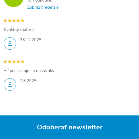
r
57 hodnotení
Zobraziť recenzie
v
k
Kvalitný materiál
y
28.12.2025
v
ý
+ špecializuje sa na zámky
p
7.8.2025
i
s
u
Odoberať newsletter