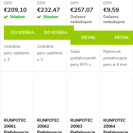
háčikom, 4-
DPH
DPH
DPH
DPH
€209,10
€232,47
€257,07
€9,59
dielna sada
Skladom
Skladom
Dočasne
Dočasne
nedostupné
nedostupné
DO KOŠÍKA
DO KOŠÍKA
DETAIL
DETAIL
Unikátne
Unikátne
Sada
Nylonové
pero spletené
pero spletené
preťahovacieho
pretahovacie
z 3
z 3
pera RP5 s
pero ø 4 mm
špeciálnych
špeciálnych
digitálnym
s pružinou a
plastových
plastových
počítadlom
okom ø 6
vlákien s
vlákien s
metrov (dĺžka
mm. Dĺžka 5
priemerom
priemerom
30 m, celková
m.
5,5 mm, s
5,5 mm, s
pevnosť v
digitálnym
digitálnym
ťahu 270 kg)
počítadlom, s
počítadlom, s
a 4-dielnej
otáčavou
otáčavou
sady
špičkou RG7
špičkou RG7
RUNPOTEC
RUNPOTEC
RUNPOTEC
RUNPOTEC
káblových
na oboch...
na oboch...
20061
20062
20063
20064
slučiek s...
Preťahovacie
Preťahovacie
Preťahovacie
Preťahovacie