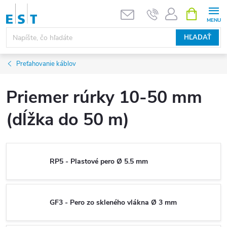
Prejsť
NÁKUPN
KOŠÍK
na
obsah
HĽADAŤ
Preťahovanie káblov
Priemer rúrky 10-50 mm
(dĺžka do 50 m)
RP5 - Plastové pero Ø 5.5 mm
GF3 - Pero zo skleného vlákna Ø 3 mm