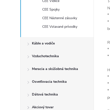
CEE Vidlice
T
N
CEE Spojky
*
CEE Nástenné zásuvky
*
CEE Vstavané prívodky
b
R
Káble a vodiče
*
*
Vzduchotechnika
Meracia a skúšobná technika
H
*
Osvetľovacia technika
*
*
Dátová technika
p
Akciový tovar