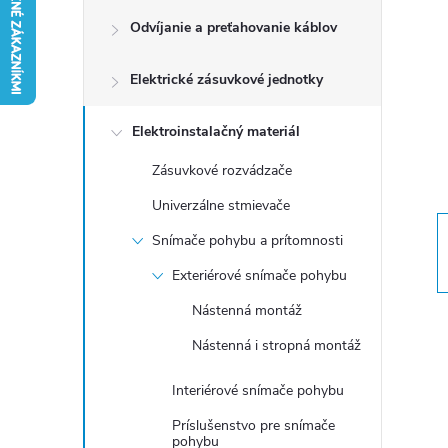
Odvíjanie a preťahovanie káblov
n
Elektrické zásuvkové jednotky
ý
p
Elektroinstalačný materiál
Zásuvkové rozvádzače
a
Univerzálne stmievače
n
Snímače pohybu a prítomnosti
Exteriérové snímače pohybu
e
Nástenná montáž
l
Nástenná i stropná montáž
Interiérové snímače pohybu
Príslušenstvo pre snímače
pohybu