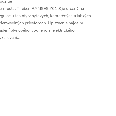
oužitie
ermostat Theben RAMSES 701 S je určený na
eguláciu teploty v bytových, komerčných a ľahkých
riemyselných priestoroch. Uplatnenie nájde pri
iadení plynového, vodného aj elektrického
ykurovania.