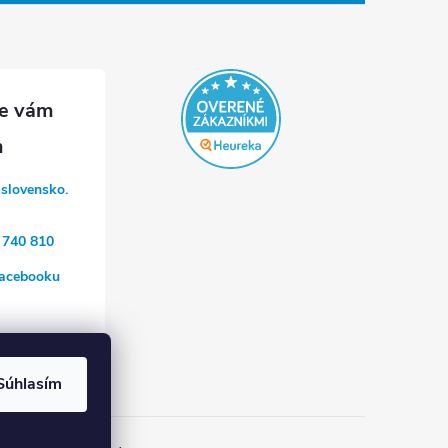
-slovensko.
 740 810
acebooku
a
Súhlasím