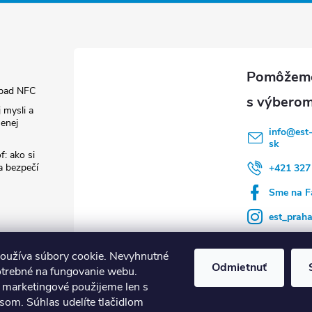
pad NFC
 mysli a
enej
info
@
est
sk
f: ako si
 a bezpečí
+421 327
Sme na F
est_prah
oužíva súbory cookie. Nevyhnutné
Odmietnuť
otrebné na fungovanie webu.
a marketingové použijeme len s
som. Súhlas udelíte tlačidlom