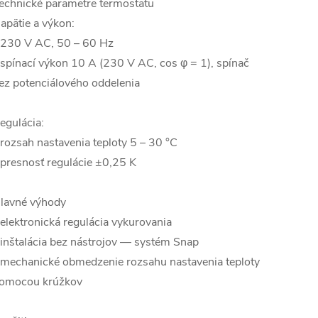
echnické parametre termostatu
apätie a výkon:
 230 V AC, 50 – 60 Hz
 spínací výkon 10 A (230 V AC, cos φ = 1), spínač
ez potenciálového oddelenia
egulácia:
 rozsah nastavenia teploty 5 – 30 °C
 presnosť regulácie ±0,25 K
lavné výhody
 elektronická regulácia vykurovania
 inštalácia bez nástrojov — systém Snap
 mechanické obmedzenie rozsahu nastavenia teploty
omocou krúžkov