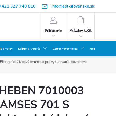
+421 327 740 810
info@est-slovensko.sk
NÁKUPNÝ
KOŠÍK
Prázdny košík
Prihlásenie
 jednotky
Káble a vodiče
Vzduchotechnika
Meracia a skúšob
tronický izbový termostat pre vykurovanie, povrchová
HEBEN 7010003
AMSES 701 S