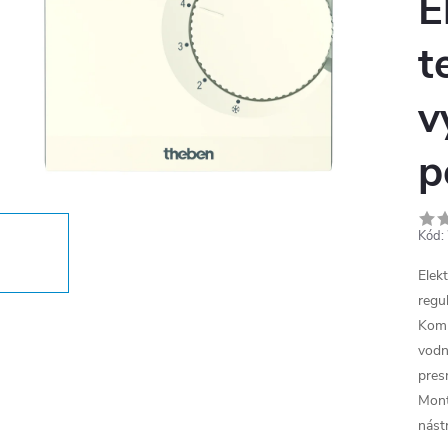
E
t
v
p
Kód:
Elek
regu
Komp
vodn
pres
Mont
nástr