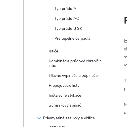
Typ prúdu A
Typ prúdu AC
Typ prúdu B SK
Pre tepelné čerpadlá
I
e
Ističe
s
Kombinácia prúdový chránič /
v
istič
Hlavné vypínače a odpínače
T
Prepojovacie lišty
p
Inštalačné stykače
M
Súmrakový spínač
u
Priemyselné zásuvky a vidlice