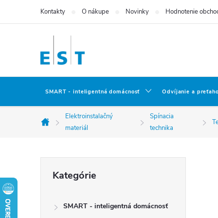
Prejsť
Kontakty
O nákupe
Novinky
Hodnotenie obcho
na
obsah
SMART - inteligentná domácnosť
Odvíjanie a preťah
Elektroinstalačný
Spínacia
T
Domov
materiál
technika
B
Preskočiť
Kategórie
kategórie
o
SMART - inteligentná domácnosť
č