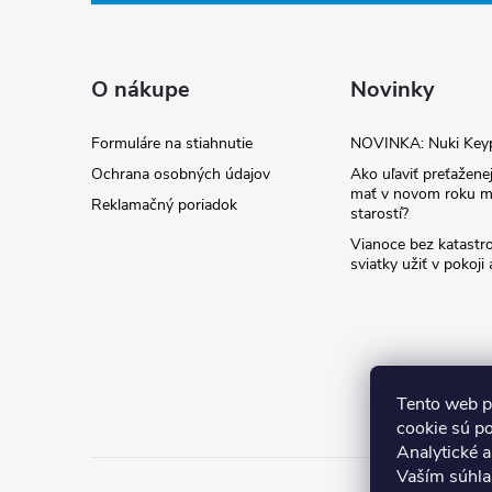
p
ä
O nákupe
Novinky
t
Formuláre na stiahnutie
NOVINKA: Nuki Key
Ochrana osobných údajov
Ako uľaviť preťaženej
i
mať v novom roku m
Reklamačný poriadok
starostí?
e
Vianoce bez katastro
sviatky užiť v pokoji
Tento web p
cookie sú p
Analytické 
Vaším súhla