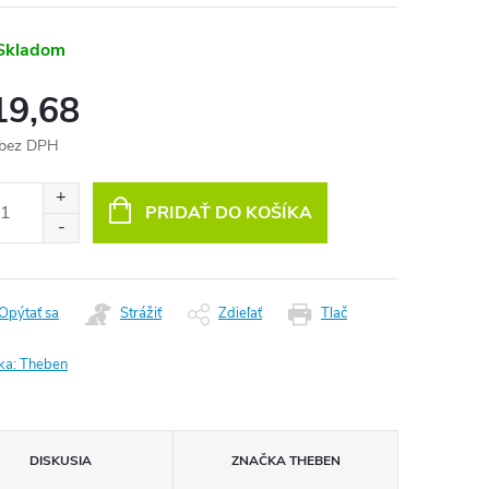
Skladom
19,68
 bez DPH
otková
:
PRIDAŤ DO KOŠÍKA
Opýtať sa
Strážiť
Zdieľať
Tlač
ka:
Theben
DISKUSIA
ZNAČKA
THEBEN