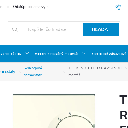
du
Odstúpiť od zmluvy tu
HĽADAŤ
ovanie káblov
Elektroinstalačný materiál
Elektrické zásuvkové
Analógové
THEBEN 7010003 RAMSES 701 S Elek
ermostaty
termostaty
montáž
T
R