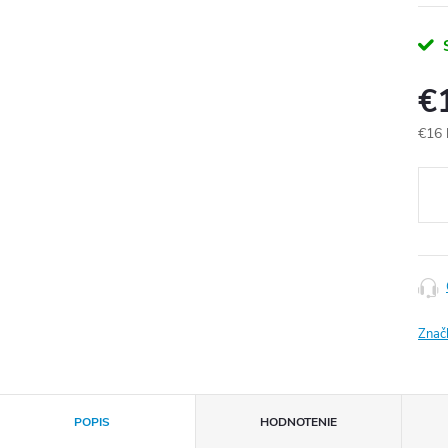
€
€16
Jedn
cena
Znač
POPIS
HODNOTENIE