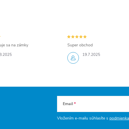
zuje sa na zámky
Super obchod
8.2025
19.7.2025
Email
Vložením e-mailu súhlasíte s
podmienka