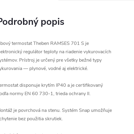
Podrobný popis
zbový termostat Theben RAMSES 701 S je
lektronický regulátor teploty na riadenie vykurovacích
ystémov. Prístroj je určený pre všetky bežné typy
ykurovania — plynové, vodné aj elektrické.
ermostat disponuje krytím IP40 a je certifikovaný
odľa normy EN 60 730-1, trieda ochrany II.
ontáž je povrchová na stenu. Systém Snap umožňuje
chytenie bez použitia skrutiek.