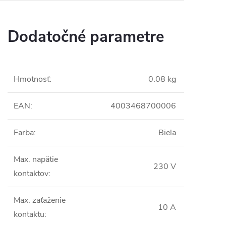
Dodatočné parametre
Hmotnosť
:
0.08 kg
EAN
:
4003468700006
Farba
:
Biela
Max. napätie
230 V
kontaktov
:
Max. zaťaženie
10 A
kontaktu
: