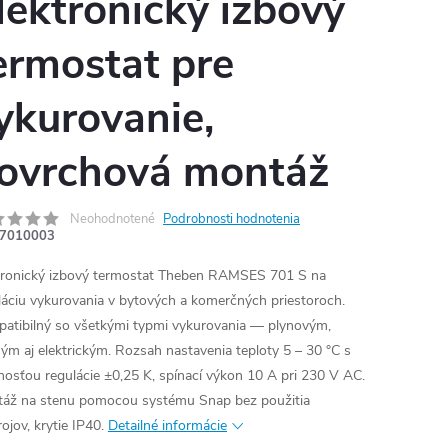
lektronický izbový
ermostat pre
ykurovanie,
ovrchová montáž
Neohodnotené
Podrobnosti hodnotenia
7010003
tronický izbový termostat Theben RAMSES 701 S na
láciu vykurovania v bytových a komerčných priestoroch.
atibilný so všetkými typmi vykurovania — plynovým,
ým aj elektrickým. Rozsah nastavenia teploty 5 – 30 °C s
nosťou regulácie ±0,25 K, spínací výkon 10 A pri 230 V AC.
áž na stenu pomocou systému Snap bez použitia
ojov, krytie IP40.
Detailné informácie