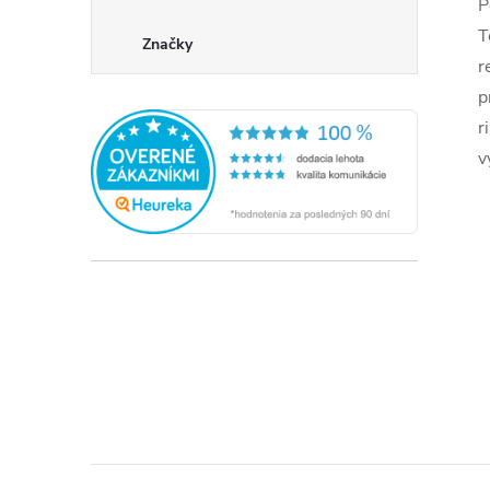
P
T
Značky
r
p
r
v