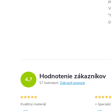
p
V
°
0
Hodnotenie zákazníkov
4,7
57 hodnotení
Zobraziť recenzie
Kvalitný materiál
+ špeciali