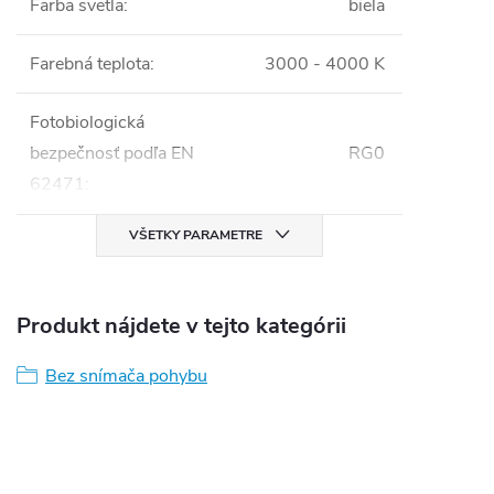
Farba svetla
:
biela
Farebná teplota
:
3000 - 4000 K
Fotobiologická
bezpečnosť podľa EN
RG0
62471
:
VŠETKY PARAMETRE
Produkt nájdete v tejto kategórii
Bez snímača pohybu