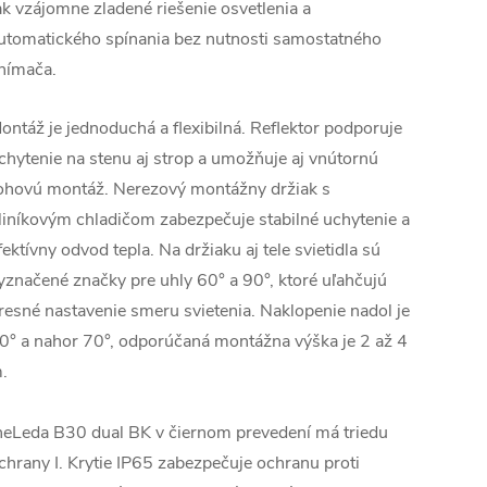
ak vzájomne zladené riešenie osvetlenia a
utomatického spínania bez nutnosti samostatného
nímača.
ontáž je jednoduchá a flexibilná. Reflektor podporuje
chytenie na stenu aj strop a umožňuje aj vnútornú
ohovú montáž. Nerezový montážny držiak s
liníkovým chladičom zabezpečuje stabilné uchytenie a
fektívny odvod tepla. Na držiaku aj tele svietidla sú
yznačené značky pre uhly 60° a 90°, ktoré uľahčujú
resné nastavenie smeru svietenia. Naklopenie nadol je
0° a nahor 70°, odporúčaná montážna výška je 2 až 4
.
heLeda B30 dual BK v čiernom prevedení má triedu
chrany I. Krytie IP65 zabezpečuje ochranu proti