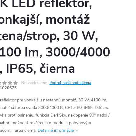
K LED reflektor,
onkajší, montáž
tena/strop, 30 W,
100 lm, 3000/4000
, IP65, čierna
Neohodnotené
Podrobnosti hodnotenia
1020675
reflektor pre vonkajšiu nástennú montáž, 30 W, 4100 lm,
ínateľná farba svetla 3000/4000 K, CRI > 80, IP65. Difúzna
vka proti oslneniu, funkcia DarkSky, naklopenie 90° nadol /
nahor, možnosť rozšírenia o modul s pohybovým
ačom. Farba čierna.
Detailné informácie