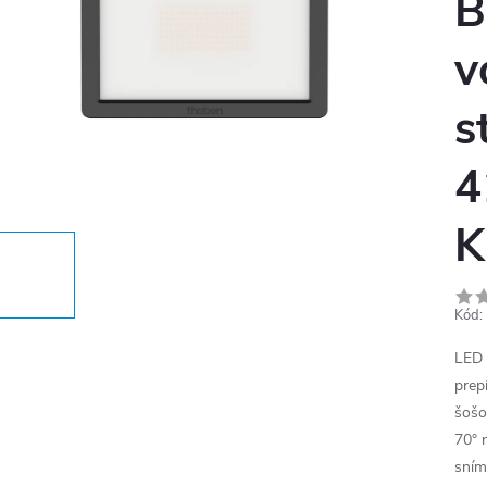
B
v
s
4
K
Kód:
LED 
prep
šošo
70° 
sním