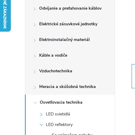
Odvíjanie a preťahovanie káblov
n
Elektrické zásuvkové jednotky
ý
p
Elektroinstalačný materiál
a
Káble a vodiče
n
Vzduchotechnika
e
Meracia a skúšobná technika
l
Osvetľovacia technika
LED svietidlá
LED reflektory