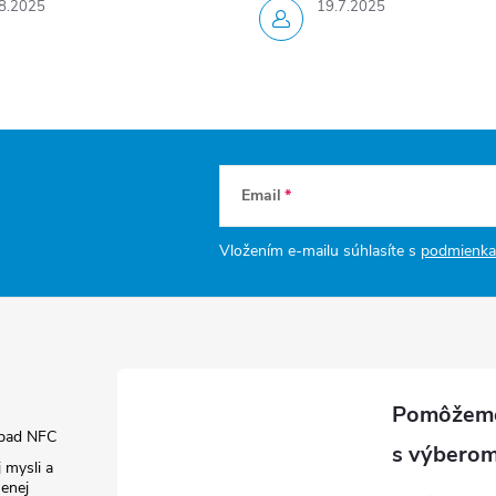
8.2025
19.7.2025
Email
Vložením e-mailu súhlasíte s
podmienka
pad NFC
 mysli a
enej