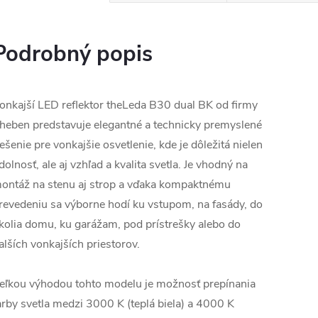
Podrobný popis
onkajší LED reflektor theLeda B30 dual BK od firmy
heben predstavuje elegantné a technicky premyslené
iešenie pre vonkajšie osvetlenie, kde je dôležitá nielen
dolnosť, ale aj vzhľad a kvalita svetla. Je vhodný na
ontáž na stenu aj strop a vďaka kompaktnému
revedeniu sa výborne hodí ku vstupom, na fasády, do
kolia domu, ku garážam, pod prístrešky alebo do
alších vonkajších priestorov.
eľkou výhodou tohto modelu je možnosť prepínania
arby svetla medzi 3000 K (teplá biela) a 4000 K