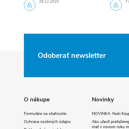
28.12.2025
7.
Z
Odoberať newsletter
á
p
ä
O nákupe
Novinky
t
Formuláre na stiahnutie
NOVINKA: Nuki Key
Ochrana osobných údajov
Ako uľaviť preťaženej
mať v novom roku m