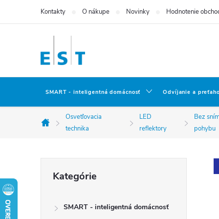
Prejsť
Kontakty
O nákupe
Novinky
Hodnotenie obcho
na
obsah
SMART - inteligentná domácnosť
Odvíjanie a preťah
Osvetľovacia
LED
Bez sní
Domov
technika
reflektory
pohybu
B
Preskočiť
Kategórie
kategórie
o
SMART - inteligentná domácnosť
č