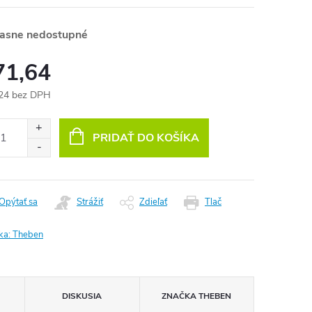
asne nedostupné
71,64
24 bez DPH
otková
:
PRIDAŤ DO KOŠÍKA
Opýtať sa
Strážiť
Zdieľať
Tlač
ka:
Theben
DISKUSIA
ZNAČKA
THEBEN