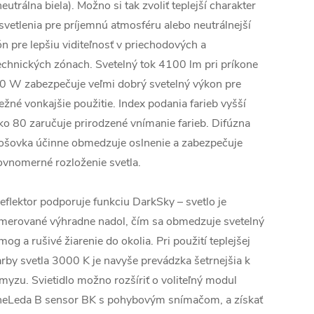
neutrálna biela). Možno si tak zvoliť teplejší charakter
svetlenia pre príjemnú atmosféru alebo neutrálnejší
ón pre lepšiu viditeľnosť v priechodových a
echnických zónach. Svetelný tok 4100 lm pri príkone
0 W zabezpečuje veľmi dobrý svetelný výkon pre
ežné vonkajšie použitie. Index podania farieb vyšší
ko 80 zaručuje prirodzené vnímanie farieb. Difúzna
ošovka účinne obmedzuje oslnenie a zabezpečuje
ovnomerné rozloženie svetla.
eflektor podporuje funkciu DarkSky – svetlo je
merované výhradne nadol, čím sa obmedzuje svetelný
mog a rušivé žiarenie do okolia. Pri použití teplejšej
arby svetla 3000 K je navyše prevádzka šetrnejšia k
myzu. Svietidlo možno rozšíriť o voliteľný modul
heLeda B sensor BK s pohybovým snímačom, a získať