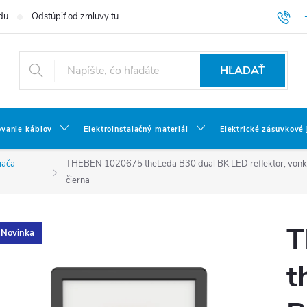
du
Odstúpiť od zmluvy tu
HĽADAŤ
ovanie káblov
Elektroinstalačný materiál
Elektrické zásuvkové
mača
THEBEN 1020675 theLeda B30 dual BK LED reflektor, vonkaj
čierna
T
Novinka
t