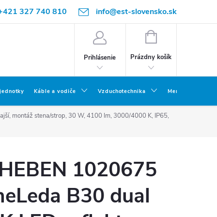
+421 327 740 810
info@est-slovensko.sk
NÁKUPNÝ
KOŠÍK
Prázdny košík
Prihlásenie
 jednotky
Káble a vodiče
Vzduchotechnika
Meracia a skúšob
ší, montáž stena/strop, 30 W, 4100 lm, 3000/4000 K, IP65,
HEBEN 1020675
heLeda B30 dual