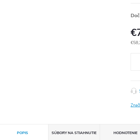
Doč
€
€58,
Jedn
cena
Znač
POPIS
SÚBORY NA STIAHNUTIE
HODNOTENIE