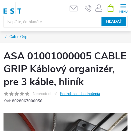
Prejsť
NÁKUPN
KOŠÍK
na
obsah
HĽADAŤ
Cable Grip
ASA 01001000005 CABLE
GRIP Káblový organizér,
pre 3 káble, hliník
Neohodnotené
Podrobnosti hodnotenia
Kód:
8028067000056