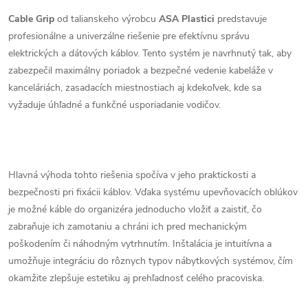
Cable Grip
od talianskeho výrobcu
ASA Plastici
predstavuje
profesionálne a univerzálne riešenie pre efektívnu správu
elektrických a dátových káblov. Tento systém je navrhnutý tak, aby
zabezpečil maximálny poriadok a bezpečné vedenie kabeláže v
kanceláriách, zasadacích miestnostiach aj kdekoľvek, kde sa
vyžaduje úhľadné a funkčné usporiadanie vodičov.
Hlavná výhoda tohto riešenia spočíva v jeho praktickosti a
bezpečnosti pri fixácii káblov. Vďaka systému upevňovacích oblúkov
je možné káble do organizéra jednoducho vložiť a zaistiť, čo
zabraňuje ich zamotaniu a chráni ich pred mechanickým
poškodením či náhodným vytrhnutím. Inštalácia je intuitívna a
umožňuje integráciu do rôznych typov nábytkových systémov, čím
okamžite zlepšuje estetiku aj prehľadnosť celého pracoviska.