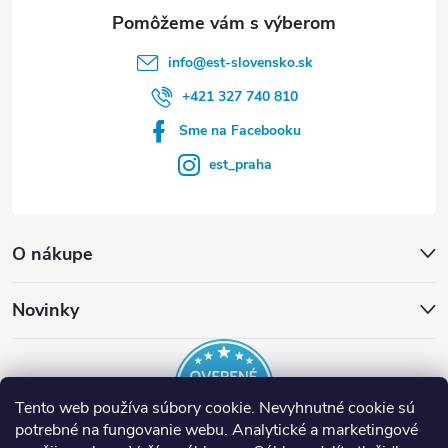
e
info
@
est-slovensko.sk
+421 327 740 810
Sme na Facebooku
est_praha
O nákupe
Novinky
Tento web používa súbory cookie. Nevyhnutné cookie sú
potrebné na fungovanie webu. Analytické a marketingové