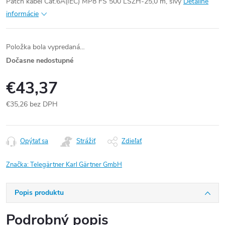
Patch kábel Cat.6A(IEC) MP8 FS 500 LSZH-25,0 m, sivý
Detailné
informácie
Položka bola vypredaná…
Dočasne nedostupné
€43,37
€35,26 bez DPH
Jednotková
cena:
Opýtať sa
Strážiť
Zdieľať
Značka:
Telegärtner Karl Gärtner GmbH
Popis produktu
Podrobný popis