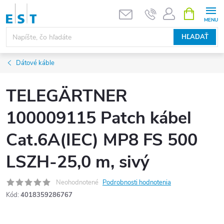
Prejsť
NÁKUPN
KOŠÍK
na
obsah
HĽADAŤ
Dátové káble
TELEGÄRTNER
100009115 Patch kábel
Cat.6A(IEC) MP8 FS 500
LSZH-25,0 m, sivý
Neohodnotené
Podrobnosti hodnotenia
Kód:
4018359286767