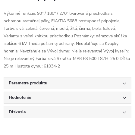
Výkonné funkcie: 90° / 180° / 270° tvarovaná priechodka s
ochranou aretačnej páky, EIA/TIA 568B postupnosť pripojenia,
Farby: sivá, zelená, červená, modrá, žltá, čierna, biela, fialová,
Varianty s veľmi krátkou priechodkou Poznámky: nárazová skúška
izolácie 6 kV Trieda požiarnej ochrany: Neuplatňuje sa Kvapky
horenia: Nevzťahuje sa Vývoj dymu: Nie je relevantné Vývoj kyselín:
Nie je relevantný Farba: sivá Skratka: MP8 FS 500 LSZH-25.0 Dĺžka:
25 m Hustota dymu: 61034-2
Parametre produktu
Hodnotenie
Diskusia