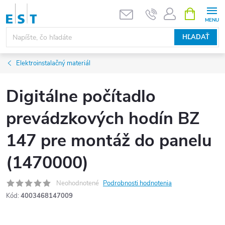
Prejsť
NÁKUPN
KOŠÍK
na
obsah
HĽADAŤ
Elektroinstalačný materiál
Digitálne počítadlo
prevádzkových hodín BZ
147 pre montáž do panelu
(1470000)
Neohodnotené
Podrobnosti hodnotenia
Kód:
4003468147009