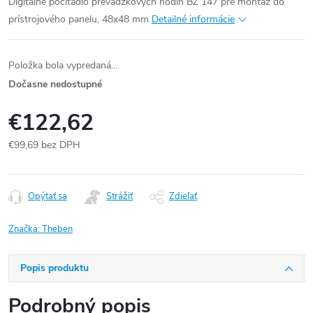
Digitálne počítadlo prevádzkových hodín BZ 147 pre montáž do
prístrojového panelu, 48x48 mm
Detailné informácie
Položka bola vypredaná…
Dočasne nedostupné
€122,62
€99,69 bez DPH
Jednotková
cena:
Opýtať sa
Strážiť
Zdieľať
Značka:
Theben
Popis produktu
Podrobný popis