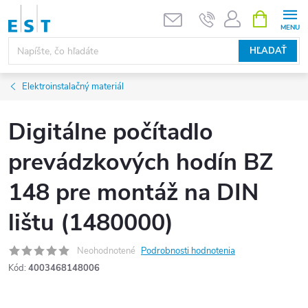
Prejsť
NÁKUPN
KOŠÍK
na
obsah
HĽADAŤ
Elektroinstalačný materiál
Digitálne počítadlo
prevádzkových hodín BZ
148 pre montáž na DIN
lištu (1480000)
Neohodnotené
Podrobnosti hodnotenia
Kód:
4003468148006