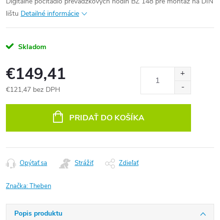
Digitálne počítadlo prevádzkových hodín BZ 148 pre montáž na DIN
lištu
Detailné informácie
Skladom
€149,41
€121,47 bez DPH
Jednotková
cena:
PRIDAŤ DO KOŠÍKA
Opýtať sa
Strážiť
Zdieľať
Značka:
Theben
Popis produktu