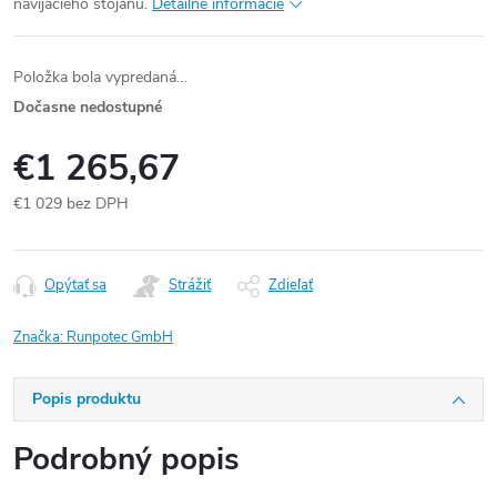
navíjacieho stojanu.
Detailné informácie
Položka bola vypredaná…
Dočasne nedostupné
€1 265,67
€1 029 bez DPH
Jednotková
cena:
Opýtať sa
Strážiť
Zdieľať
Značka:
Runpotec GmbH
Popis produktu
Podrobný popis