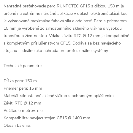
Náhradné preťahovacie pero RUNPOTEC GF15 s dĺžkou 150 m je
určené na extrémne náročné aplikácie v oblasti elektroinštalácií, kde
je vyžadovaná maximálna ťahová sila a odolnosť. Pero s priemerom
15 mm je vyrobené zo silnostenného skleného vlákna s vysokou
tuhosťou a životnosťou. Vďaka závitu RTG Ø 12 mm je kompatibilné
s kompletným príslušenstvom GF15. Dodáva sa bez navíjacieho
stojanu – ideálne ako náhrada pre profesionálne systémy.
Technické parametre:
Dĺžka pera: 150 m
Priemer pera: 15 mm
Materiál: silnostenné sklené vlákno s ochranným opláštením
Závit: RTG Ø 12 mm
Počítadlo metrov: nie
Kompatibilita: navíjací stojan GF15 Ø 1400 mm
Obsah balenia: