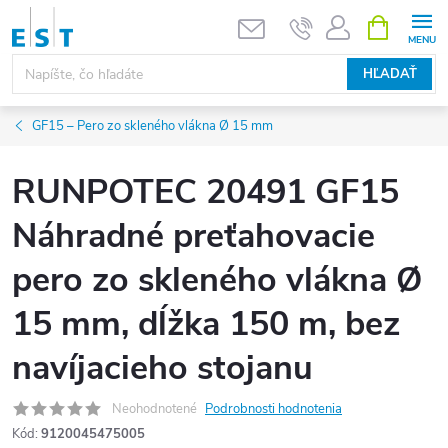
Prejsť
NÁKUPN
KOŠÍK
na
obsah
HĽADAŤ
GF15 – Pero zo skleného vlákna Ø 15 mm
RUNPOTEC 20491 GF15
Náhradné preťahovacie
pero zo skleného vlákna Ø
15 mm, dĺžka 150 m, bez
navíjacieho stojanu
Neohodnotené
Podrobnosti hodnotenia
Kód:
9120045475005