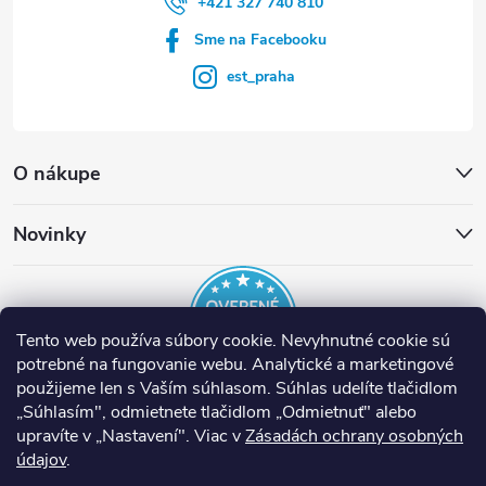
+421 327 740 810
Sme na Facebooku
est_praha
O nákupe
Novinky
Tento web používa súbory cookie. Nevyhnutné cookie sú
potrebné na fungovanie webu. Analytické a marketingové
použijeme len s Vaším súhlasom. Súhlas udelíte tlačidlom
„Súhlasím", odmietnete tlačidlom „Odmietnuť" alebo
EST Slovensko
Inteligentné termostaty tado°
Nuki Smart Lock
upravíte v „Nastavení". Viac v
Zásadách ochrany osobných
údajov
Nástroje Runpotec
.
Ventilácia Helios
Prípojné miesta ASA