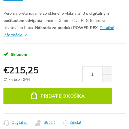
Pero na preťahovanie zo skleného vlákna GF3
s digitálnym
počítadlom odvíjania
, priemer 3 mm, závit RTG 6 mm, vr.
plastového boxu.
Náhrada za produkt POWER REX.
Detailné
informácie
Skladom
€215,25
€175 bez DPH
Jednotková
cena:
PRIDAŤ DO KOŠÍKA
Opýtať sa
Strážiť
Zdieľať