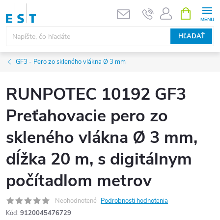
Prejsť
NÁKUPN
KOŠÍK
na
obsah
HĽADAŤ
GF3 - Pero zo skleného vlákna Ø 3 mm
RUNPOTEC 10192 GF3
Preťahovacie pero zo
skleného vlákna Ø 3 mm,
dĺžka 20 m, s digitálnym
počítadlom metrov
Neohodnotené
Podrobnosti hodnotenia
Kód:
9120045476729