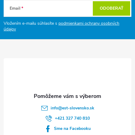
Z
Email
ODOBERAŤ
á
Vložením e-mailu súhlasíte s
podmienkami ochrany osobných
p
údajov
ä
t
i
e
info
@
est-slovensko.sk
+421 327 740 810
Sme na Facebooku