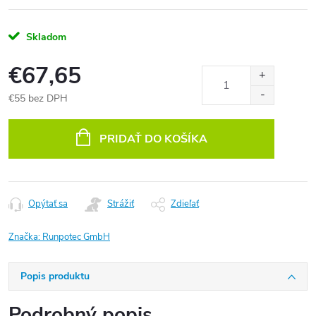
Skladom
€67,65
€55 bez DPH
Jednotková
cena:
PRIDAŤ DO KOŠÍKA
Opýtať sa
Strážiť
Zdieľať
Značka:
Runpotec GmbH
Popis produktu
Podrobný popis