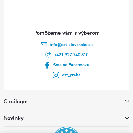
i
e
info
@
est-slovensko.sk
+421 327 740 810
Sme na Facebooku
est_praha
O nákupe
Novinky