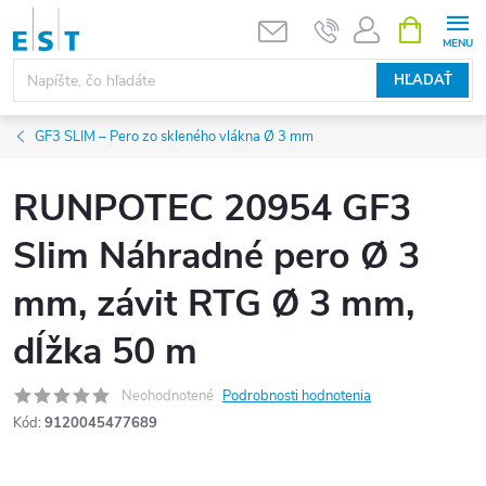
Prejsť
NÁKUPN
KOŠÍK
na
obsah
HĽADAŤ
GF3 SLIM – Pero zo skleného vlákna Ø 3 mm
RUNPOTEC 20954 GF3
Slim Náhradné pero Ø 3
mm, závit RTG Ø 3 mm,
dĺžka 50 m
Neohodnotené
Podrobnosti hodnotenia
Kód:
9120045477689