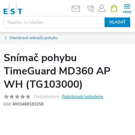
Prejsť
NÁKUPN
KOŠÍK
na
obsah
HĽADAŤ
Interiérové snímače pohybu
Snímač pohybu
TimeGuard MD360 AP
WH (TG103000)
Neohodnotené
Podrobnosti hodnotenia
Kód:
4003468181058