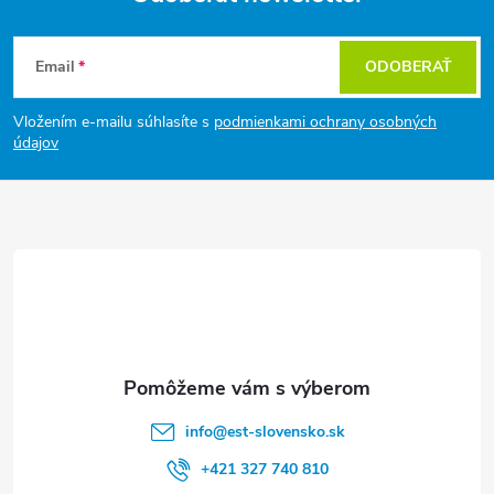
Z
Email
ODOBERAŤ
á
Vložením e-mailu súhlasíte s
podmienkami ochrany osobných
p
údajov
ä
t
i
e
info
@
est-slovensko.sk
+421 327 740 810