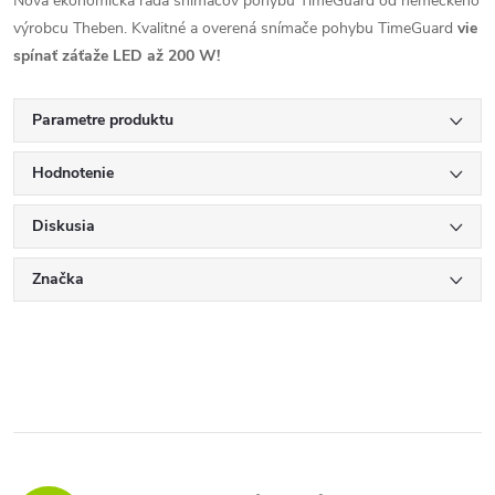
Nová ekonomická rada snímačov pohybu TimeGuard od nemeckého
výrobcu Theben. Kvalitné a overená snímače pohybu TimeGuard
vie
spínať záťaže LED až 200 W!
Parametre produktu
Hodnotenie
Diskusia
Značka