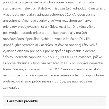
pohodlné zapojenie. Veľká plocha svoriek a možnosť použitia
štandardných elektroinštalačných líšt zaisťujú jednoduchú inštaláciu.
Vlastnosti: menovitá vypínacia schopnosť 10 kA, obojstranne
umiestnené třmenové svorky s veľkým rozsahom upínaných
prierezov prepojovacích líšt a káblov, malá konštrukčná výška
poskytuje dostatok priestoru pre káblovanie aj v malých
rozvádzačoch, špeciálne rýchloupevnenie ističa na DIN lištu
umožňujúce vybratie aj viacerých ističov zo spodnej lišty, veľké
výklopné okienko pre popis pre bezpečné upevnenie a ochranu
štítkov, indikácia zapnutia ZAP-VYP (ON-OFF) na ovládacej páčke.
Prúdové chrániče s typovým označením DLS 6hi dodáva nemecká
firma Doepke, ktorá je už od roku 1957 renomovaným špecialistom
na prúdové chrániče a špecializované riešenia v technológii ochrany
proti reziduálnemu prúdu nielen v Európe, ale naprieč celou
zemeguľou.
Parametre produktu