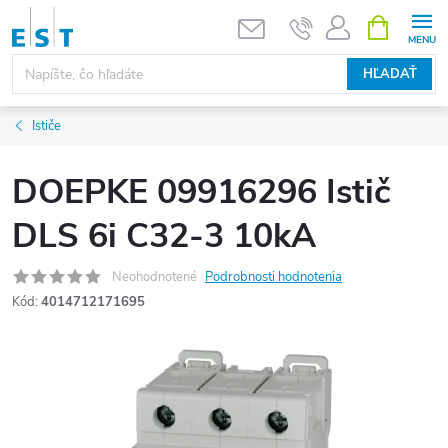
Prejsť
NÁKUPN
KOŠÍK
na
obsah
HĽADAŤ
Ističe
DOEPKE 09916296 Istič
DLS 6i C32-3 10kA
Neohodnotené
Podrobnosti hodnotenia
Kód:
4014712171695