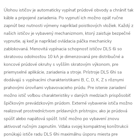
Úlohou ističov je automaticky vypínať prúdové obvody a chrániť tak
káble a pripojené zariadenia. Po vypnutí ich možno opäť ručne
zapnúť bez nutnosti výmeny napríklad poistkových vložiek. Každý z
našich ističov je vybavený mechanizmom, ktorý zaisťuje bezpečné
vypnutie, aj keď je napríklad ovládacia páčka mechanicky
zablokovaná. Menovitá vypínacia schopnosť ističov DLS 6i so
skratovou odolnosťou 10 kA je dimenzovaná pre distribučné a
koncové prúdové okruhy s vyšším skratovým výkonom, pre
priemyselné aplikácie, zariadenia a stroje. Prístroje DLS 6hi sa
dodávajú s vypínacími charakteristikami B, C, D, K, Z s rôznymi
prahovými úrovňami vybavovacieho prúdu. Pre istenie zariadení
možno istič voľbou charakteristiky v daných medziach prispôsobiť
špičkovým prevádzkovým prúdom. Externé vybavenie ističa možno
realizovať prostredníctvom prídavných prístrojov, ako je prúdová
spúšť alebo napäťová spúšť. Istič možno po vybavení znovu
aktivovať ručným zapnutím. Vďaka svojej kompaktnej konštrukcii
ponúkajú ističe radu DLS 6hi maximálnu úsporu miesta pre