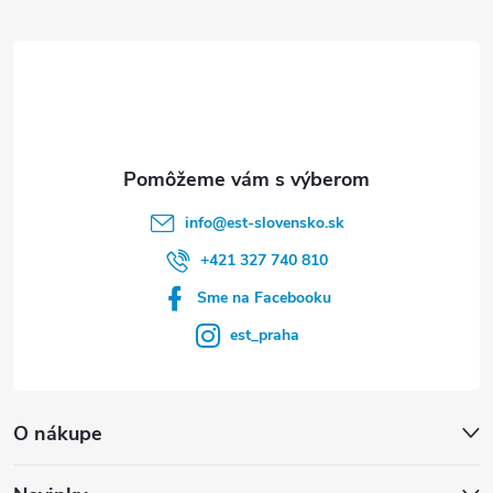
ä
t
i
e
info
@
est-slovensko.sk
+421 327 740 810
Sme na Facebooku
est_praha
O nákupe