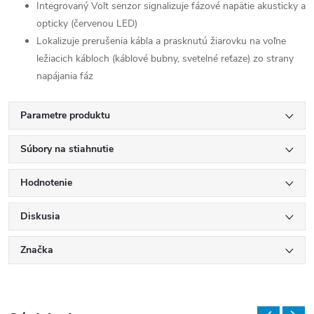
Integrovaný
Volt
senzor
signalizuje
fázové
napätie
akusticky
a
opticky
(
červenou
LED
)
Lokalizuje
prerušenia
kábla
a
prasknutú
žiarovku
na
voľne
ležiacich
kábloch
(
káblové bubny
,
svetelné
reťaze
)
zo
strany
napájania
fáz
Parametre produktu
Súbory na stiahnutie
Hodnotenie
Diskusia
Značka