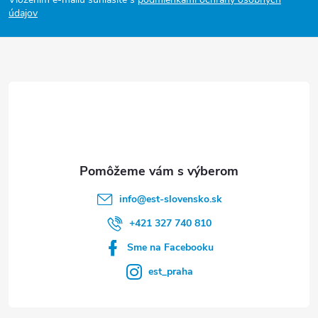
p
údajov
ä
t
i
e
info
@
est-slovensko.sk
+421 327 740 810
Sme na Facebooku
est_praha