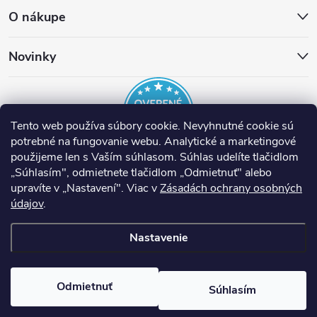
O nákupe
Novinky
Tento web používa súbory cookie. Nevyhnutné cookie sú
potrebné na fungovanie webu. Analytické a marketingové
použijeme len s Vaším súhlasom. Súhlas udelíte tlačidlom
„Súhlasím", odmietnete tlačidlom „Odmietnuť" alebo
EST Slovensko
Inteligentné termostaty tado°
Nuki Smart Lock
upravíte v „Nastavení". Viac v
Zásadách ochrany osobných
Nástroje Runpotec
Ventilácia Helios
Prípojné miesta ASA
údajov
.
Nastavenie
Copyright 2026
E-shop EST SK
. Všetky práva vyhradené.
Upraviť
nastavenie cookies
Odmietnuť
Súhlasím
Vytvoril Shoptet