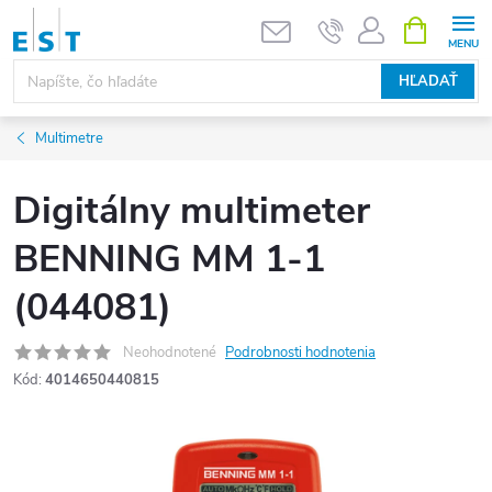
Prejsť
NÁKUPN
KOŠÍK
na
obsah
HĽADAŤ
Multimetre
Digitálny multimeter
BENNING MM 1-1
(044081)
Neohodnotené
Podrobnosti hodnotenia
Kód:
4014650440815