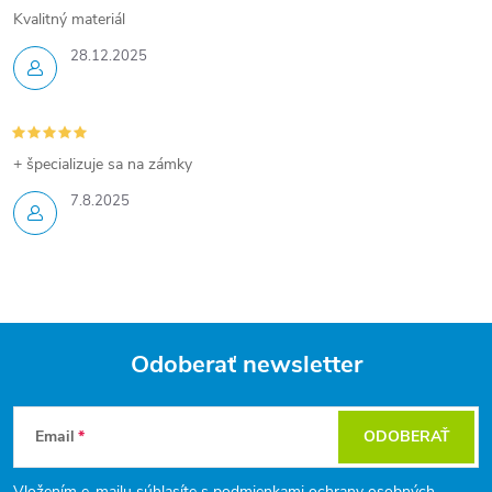
Kvalitný materiál
28.12.2025
+ špecializuje sa na zámky
7.8.2025
Odoberať newsletter
Z
Email
ODOBERAŤ
á
Vložením e-mailu súhlasíte s
podmienkami ochrany osobných