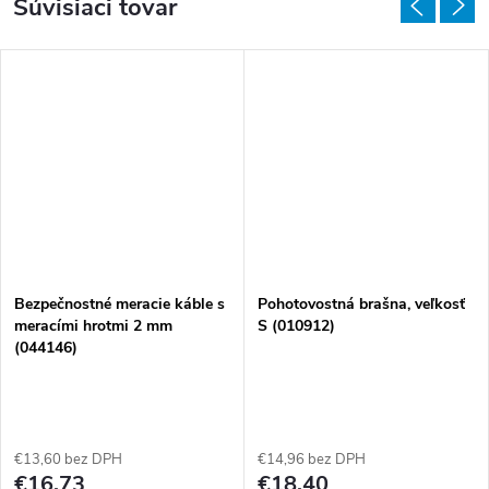
Súvisiaci tovar
Bezpečnostné meracie káble s
Pohotovostná brašna, veľkosť
meracími hrotmi 2 mm
S (010912)
(044146)
€13,60 bez DPH
€14,96 bez DPH
€16,73
€18,40