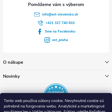
e
info
@
est-slovensko.sk
+421 327 740 810
Sme na Facebooku
est_praha
O nákupe
Novinky
Tento web používa súbory cookie. Nevyhnutné cookie sú
potrebné na fungovanie webu. Analytické a marketingové
použijeme len s Vaším súhlasom. Súhlas udelíte tlačidlom