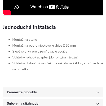
Jednoduchá inštalácia
Montáž na stenu
Montáž na pod omietkové krabice Ø60 mm
Slepé svorky pre uzemňovacie vodiče
Voliteľný rohový adaptér (do rohu/na nárožie)
Voliteľný distančný rámček pre inštaláciu káblov, ak sú vedené
na omietke
Parametre produktu
Súbory na stiahnutie