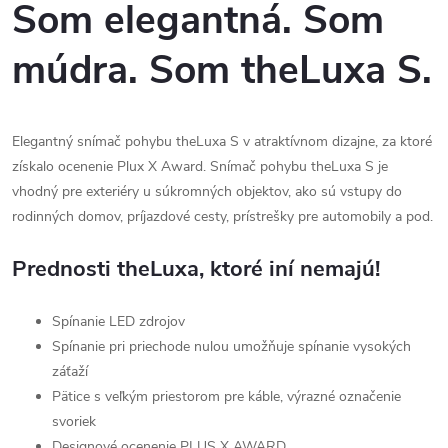
Som elegantná. Som
múdra. Som theLuxa S.
Elegantný snímač pohybu theLuxa S v atraktívnom dizajne, za ktoré
získalo ocenenie Plux X Award. Snímač pohybu theLuxa S je
vhodný pre exteriéry u súkromných objektov, ako sú vstupy do
rodinných domov, príjazdové cesty, prístrešky pre automobily a pod.
Prednosti theLuxa, ktoré iní nemajú!
Spínanie LED zdrojov
Spínanie pri priechode nulou umožňuje spínanie vysokých
záťaží
Pätice s veľkým priestorom pre káble, výrazné označenie
svoriek
Designové ocenenie PLUS X AWARD