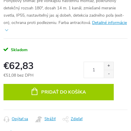
Pohybový snímač pre vonkajšiu nástennú montáž, polkruhový
detekčný rozsah 180°, dosah 14 m. 1 kanál, zmiešané meranie
svetla, IP55, nastaviteľný jas aj dobeh, detekcia zadného poľa (exit-
on), ochrana proti podlezeniu. Farba antracitová.
Detailné informácie
Skladom
€62,83
€51,08 bez DPH
Jednotková
cena:
PRIDAŤ DO KOŠÍKA
Opýtať sa
Strážiť
Zdieľať