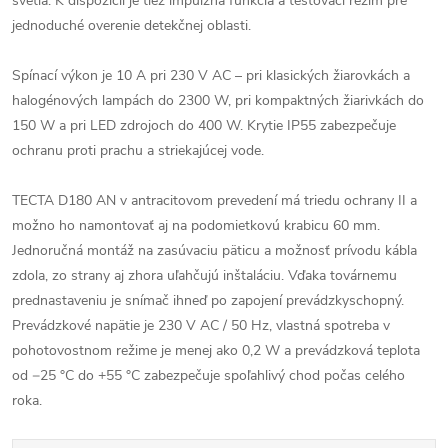
svetla. K dispozícii je tiež impulzná funkcia a testovací režim pre
jednoduché overenie detekčnej oblasti.
Spínací výkon je 10 A pri 230 V AC – pri klasických žiarovkách a
halogénových lampách do 2300 W, pri kompaktných žiarivkách do
150 W a pri LED zdrojoch do 400 W. Krytie IP55 zabezpečuje
ochranu proti prachu a striekajúcej vode.
TECTA D180 AN v antracitovom prevedení má triedu ochrany II a
možno ho namontovať aj na podomietkovú krabicu 60 mm.
Jednoručná montáž na zasúvaciu päticu a možnosť prívodu kábla
zdola, zo strany aj zhora uľahčujú inštaláciu. Vďaka továrnemu
prednastaveniu je snímač ihneď po zapojení prevádzkyschopný.
Prevádzkové napätie je 230 V AC / 50 Hz, vlastná spotreba v
pohotovostnom režime je menej ako 0,2 W a prevádzková teplota
od −25 °C do +55 °C zabezpečuje spoľahlivý chod počas celého
roka.