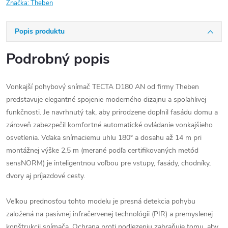
Značka:
Theben
Popis produktu
Podrobný popis
Vonkajší pohybový snímač TECTA D180 AN od firmy Theben
predstavuje elegantné spojenie moderného dizajnu a spoľahlivej
funkčnosti. Je navrhnutý tak, aby prirodzene doplnil fasádu domu a
zároveň zabezpečil komfortné automatické ovládanie vonkajšieho
osvetlenia. Vďaka snímaciemu uhlu 180° a dosahu až 14 m pri
montážnej výške 2,5 m (merané podľa certifikovaných metód
sensNORM) je inteligentnou voľbou pre vstupy, fasády, chodníky,
dvory aj príjazdové cesty.
Veľkou prednosťou tohto modelu je presná detekcia pohybu
založená na pasívnej infračervenej technológii (PIR) a premyslenej
konštrukcii snímača. Ochrana proti podlezeniu zabraňuje tomu, aby