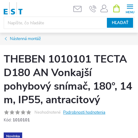
Prejsť
NÁKUPN
KOŠÍK
na
obsah
HĽADAŤ
Nástenná montáž
THEBEN 1010101 TECTA
D180 AN Vonkajší
pohybový snímač, 180°, 14
m, IP55, antracitový
Neohodnotené
Podrobnosti hodnotenia
Kód:
1010101
Novinka