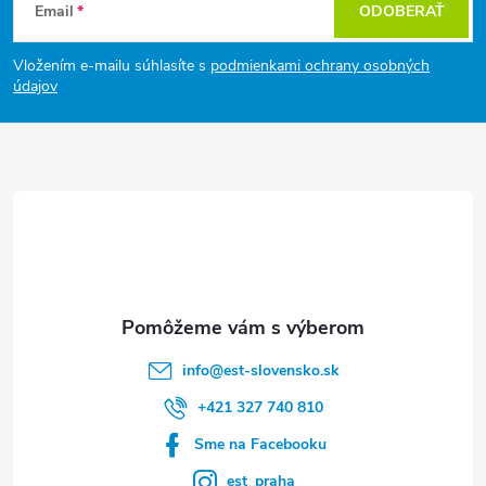
Email
ODOBERAŤ
á
Vložením e-mailu súhlasíte s
podmienkami ochrany osobných
p
údajov
ä
t
i
e
info
@
est-slovensko.sk
+421 327 740 810
Sme na Facebooku
est_praha