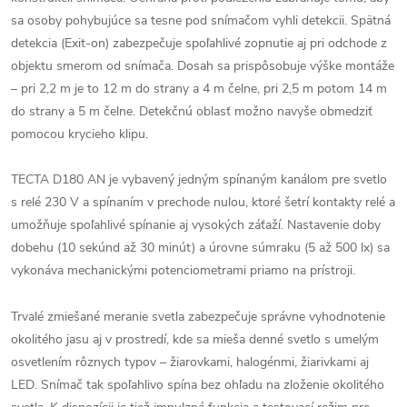
sa osoby pohybujúce sa tesne pod snímačom vyhli detekcii. Spätná
detekcia (Exit-on) zabezpečuje spoľahlivé zopnutie aj pri odchode z
objektu smerom od snímača. Dosah sa prispôsobuje výške montáže
– pri 2,2 m je to 12 m do strany a 4 m čelne, pri 2,5 m potom 14 m
do strany a 5 m čelne. Detekčnú oblasť možno navyše obmedziť
pomocou krycieho klipu.
TECTA D180 AN je vybavený jedným spínaným kanálom pre svetlo
s relé 230 V a spínaním v prechode nulou, ktoré šetrí kontakty relé a
umožňuje spoľahlivé spínanie aj vysokých záťaží. Nastavenie doby
dobehu (10 sekúnd až 30 minút) a úrovne súmraku (5 až 500 lx) sa
vykonáva mechanickými potenciometrami priamo na prístroji.
Trvalé zmiešané meranie svetla zabezpečuje správne vyhodnotenie
okolitého jasu aj v prostredí, kde sa mieša denné svetlo s umelým
osvetlením rôznych typov – žiarovkami, halogénmi, žiarivkami aj
LED. Snímač tak spoľahlivo spína bez ohľadu na zloženie okolitého