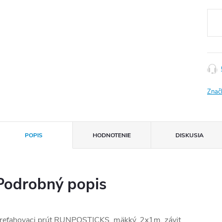
Jedn
cena
Znač
POPIS
HODNOTENIE
DISKUSIA
Podrobný popis
reťahovaci prút RUNPOSTICKS, mäkký, 2x1m, závit