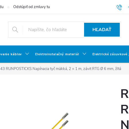
du
Odstúpiť od zmluvy tu
HĽADAŤ
ovanie káblov
Elektroinstalačný materiál
Elektrické zásuvkové
 RUNPOSTICKS Napínacia tyč mäkká, 2 × 1 m, závit RTG Ø 6 mm, žltá
R
R
N