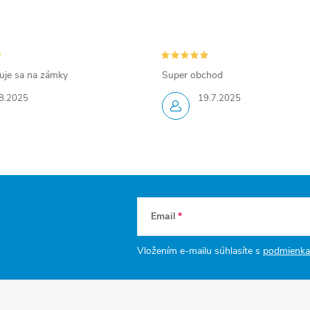
zuje sa na zámky
Super obchod
8.2025
19.7.2025
Email
Vložením e-mailu súhlasíte s
podmienka