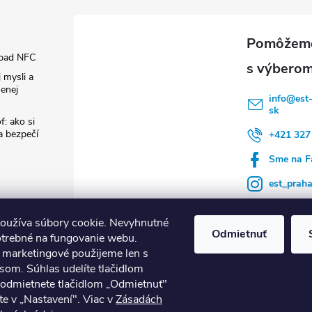
pad NFC
 mysli a
enej
info
@
est
sk
f: ako si
 a bezpečí
+421 327
Sme na F
est_prah
oužíva súbory cookie. Nevyhnutné
Odmietnuť
otrebné na fungovanie webu.
a marketingové použijeme len s
som. Súhlas udelíte tlačidlom
né termostaty tado°
Nuki Smart Lock
Nástroje Runpotec
Ventilác
 odmietnete tlačidlom „Odmietnuť"
te v „Nastavení". Viac v
Zásadách