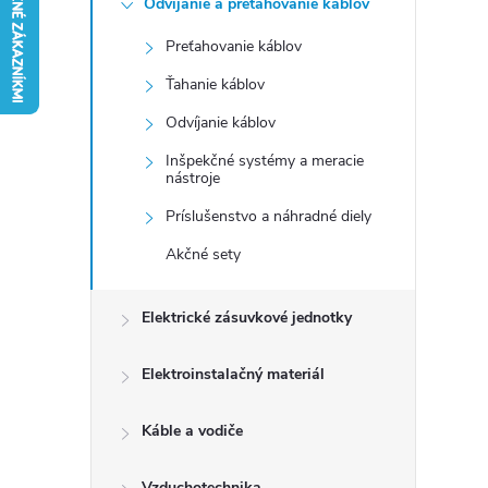
Odvíjanie a preťahovanie káblov
n
Preťahovanie káblov
ý
Ťahanie káblov
p
Odvíjanie káblov
Inšpekčné systémy a meracie
a
nástroje
Príslušenstvo a náhradné diely
n
Akčné sety
e
Elektrické zásuvkové jednotky
l
Elektroinstalačný materiál
Káble a vodiče
Vzduchotechnika