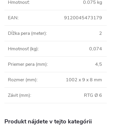
Hmotnosť
:
0.075 kg
EAN
:
9120045473179
Dĺžka pera (meter)
:
2
Hmotnosť (kg)
:
0,074
Priemer pera (mm)
:
4,5
Rozmer (mm)
:
1002 x 9 x 8 mm
Závit (mm)
:
RTG Ø 6
Produkt nájdete v tejto kategórii