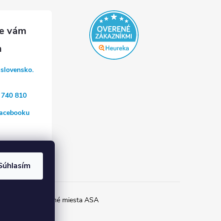
-slovensko.
 740 810
acebooku
a
Súhlasím
ia Helios
Prípojné miesta ASA