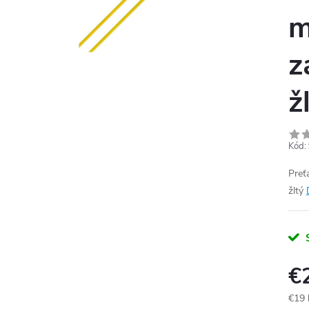
m
z
ž
Kód:
Preť
žltý
€
€19