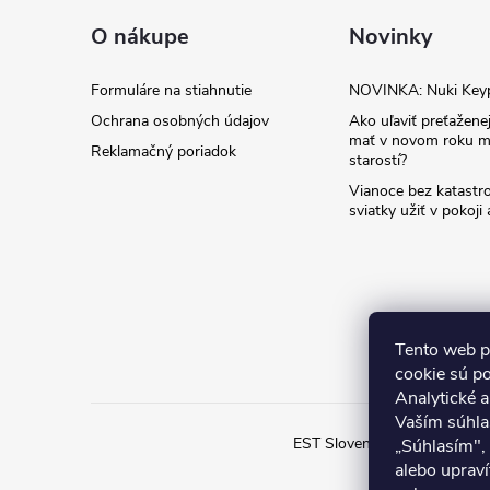
ä
O nákupe
Novinky
t
Formuláre na stiahnutie
NOVINKA: Nuki Key
Ochrana osobných údajov
Ako uľaviť preťaženej
i
mať v novom roku m
Reklamačný poriadok
starostí?
e
Vianoce bez katastro
sviatky užiť v pokoji
Tento web p
cookie sú p
Analytické 
Vaším súhla
EST Slovensko
Inteligent
„Súhlasím",
alebo upraví