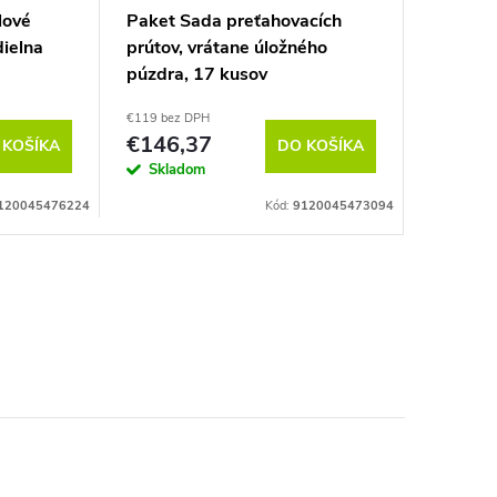
lové
Paket Sada preťahovacích
dielna
prútov, vrátane úložného
púzdra, 17 kusov
€119 bez DPH
€146,37
 KOŠÍKA
DO KOŠÍKA
Skladom
120045476224
Kód:
9120045473094