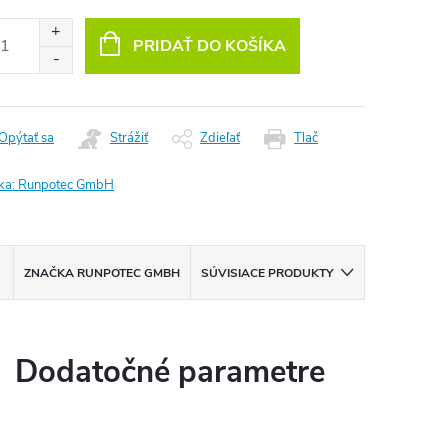
otková
:
PRIDAŤ DO KOŠÍKA
Opýtať sa
Strážiť
Zdieľať
Tlač
ka:
Runpotec GmbH
ZNAČKA
RUNPOTEC GMBH
SÚVISIACE PRODUKTY
Dodatočné parametre