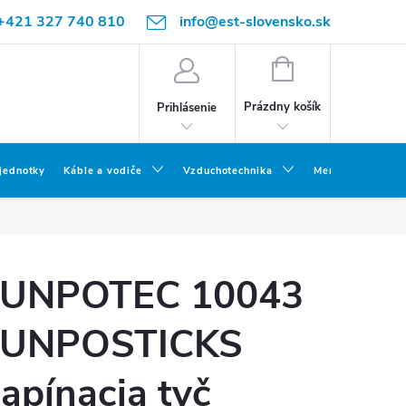
+421 327 740 810
info@est-slovensko.sk
NÁKUPNÝ
KOŠÍK
Prázdny košík
Prihlásenie
 jednotky
Káble a vodiče
Vzduchotechnika
Meracia a skúšob
UNPOTEC 10043
UNPOSTICKS
apínacia tyč