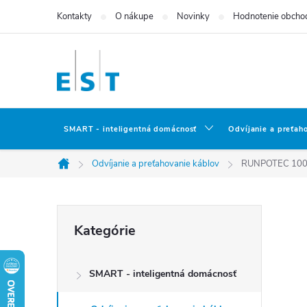
Prejsť
Kontakty
O nákupe
Novinky
Hodnotenie obcho
na
obsah
SMART - inteligentná domácnosť
Odvíjanie a preťah
Odvíjanie a preťahovanie káblov
RUNPOTEC 10043
Domov
B
Preskočiť
Kategórie
kategórie
o
SMART - inteligentná domácnosť
č