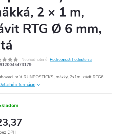
äkká, 2 × 1 m,
ávit RTG Ø 6 mm,
ltá
Neohodnotené
Podrobnosti hodnotenia
9120045473179
ahovaci prút RUNPOSTICKS, mäkký, 2x1m, závit RTG6,
Detailné informácie
Skladom
23,37
 bez DPH