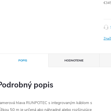
€34
Jedn
cena
Znač
POPIS
HODNOTENIE
Podrobný popis
amerová hlava RUNPOTEC s integrovaným káblom s
ĺžkou 50 m je určená ako náhradné alebo rozširujúce