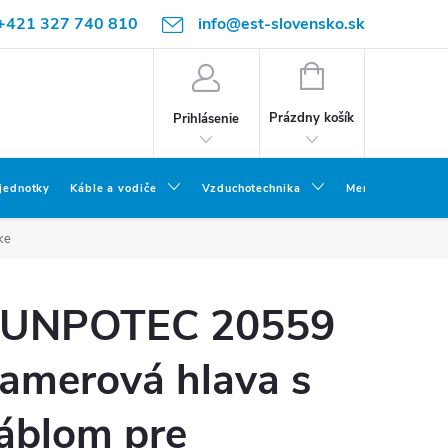
+421 327 740 810
info@est-slovensko.sk
NÁKUPNÝ
KOŠÍK
Prázdny košík
Prihlásenie
 jednotky
Káble a vodiče
Vzduchotechnika
Meracia a skúšob
ke
UNPOTEC 20559
amerová hlava s
áblom pre