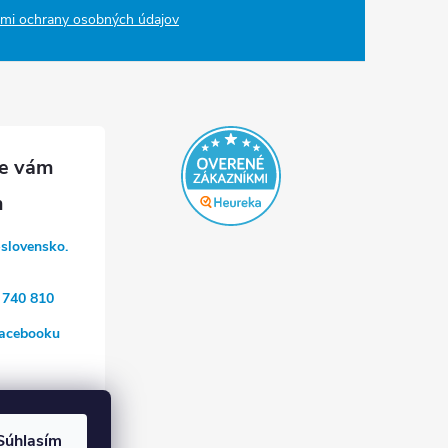
mi ochrany osobných údajov
-slovensko.
 740 810
acebooku
a
Súhlasím