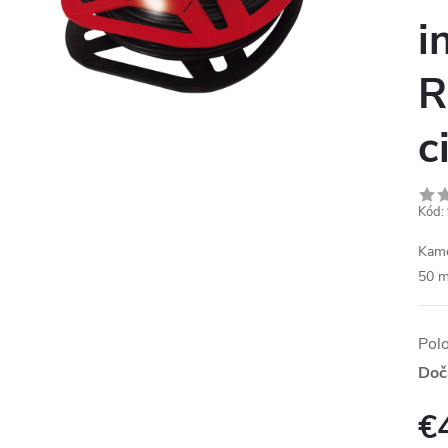
i
R
c
Kód:
Kame
50 m
Pol
Doč
€