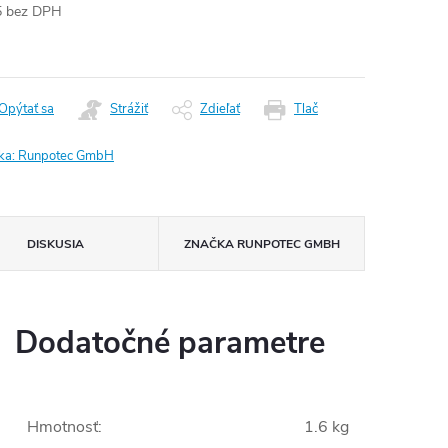
5 bez DPH
otková
:
Opýtať sa
Strážiť
Zdieľať
Tlač
ka:
Runpotec GmbH
DISKUSIA
ZNAČKA
RUNPOTEC GMBH
Dodatočné parametre
Hmotnosť
:
1.6 kg