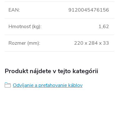
EAN
:
9120045476156
Hmotnosť (kg)
:
1,62
Rozmer (mm)
:
220 x 284 x 33
Produkt nájdete v tejto kategórii
Odvíjanie a preťahovanie káblov