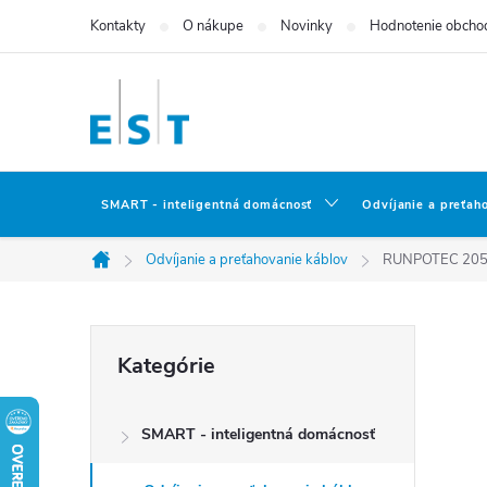
Prejsť
Kontakty
O nákupe
Novinky
Hodnotenie obcho
na
obsah
SMART - inteligentná domácnosť
Odvíjanie a preťah
Odvíjanie a preťahovanie káblov
RUNPOTEC 20559
Domov
B
Preskočiť
Kategórie
kategórie
o
SMART - inteligentná domácnosť
č