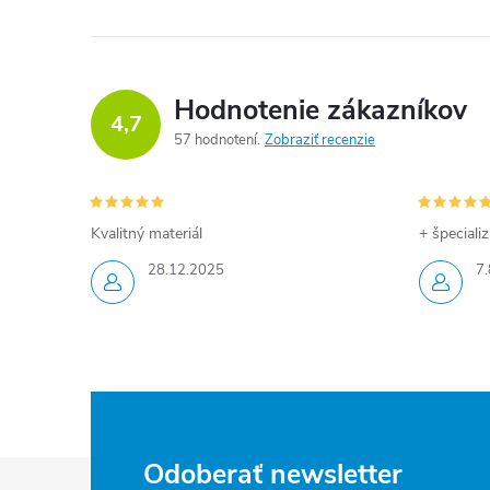
Hodnotenie zákazníkov
4,7
57 hodnotení
Zobraziť recenzie
Kvalitný materiál
+ špeciali
28.12.2025
7.
Z
Odoberať newsletter