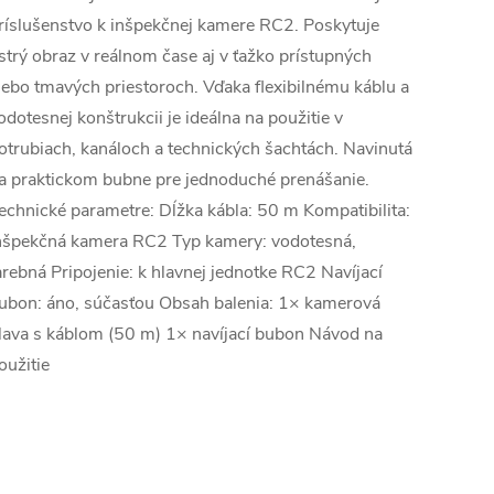
ríslušenstvo k inšpekčnej kamere RC2. Poskytuje
strý obraz v reálnom čase aj v ťažko prístupných
lebo tmavých priestoroch. Vďaka flexibilnému káblu a
odotesnej konštrukcii je ideálna na použitie v
otrubiach, kanáloch a technických šachtách. Navinutá
a praktickom bubne pre jednoduché prenášanie.
echnické parametre: Dĺžka kábla: 50 m Kompatibilita:
nšpekčná kamera RC2 Typ kamery: vodotesná,
arebná Pripojenie: k hlavnej jednotke RC2 Navíjací
ubon: áno, súčasťou Obsah balenia: 1× kamerová
lava s káblom (50 m) 1× navíjací bubon Návod na
oužitie