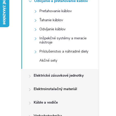
Odvíjanie a preťahovanie káblov
n
Preťahovanie káblov
ý
Ťahanie káblov
p
Odvíjanie káblov
Inšpekčné systémy a meracie
a
nástroje
Príslušenstvo a náhradné diely
n
Akčné sety
e
Elektrické zásuvkové jednotky
l
Elektroinstalačný materiál
Káble a vodiče
Vzduchotechnika