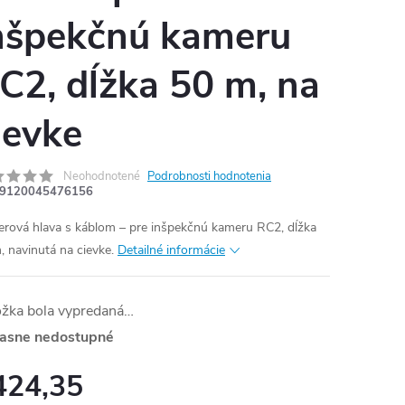
nšpekčnú kameru
C2, dĺžka 50 m, na
ievke
Neohodnotené
Podrobnosti hodnotenia
9120045476156
rová hlava s káblom – pre inšpekčnú kameru RC2, dĺžka
, navinutá na cievke.
Detailné informácie
ožka bola vypredaná…
asne nedostupné
424,35