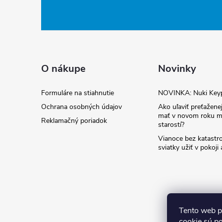
á
p
ä
O nákupe
Novinky
t
Formuláre na stiahnutie
NOVINKA: Nuki Key
Ochrana osobných údajov
Ako uľaviť preťaženej
i
mať v novom roku m
Reklamačný poriadok
starostí?
e
Vianoce bez katastro
sviatky užiť v pokoji
Tento web p
cookie sú p