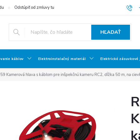
du
Odstúpiť od zmluvy tu
HĽADAŤ
ovanie káblov
Elektroinstalačný materiál
Elektrické zásuvkové
 Kamerová hlava s káblom pre inšpekčnú kameru RC2, dĺžka 50 m, na ciev
R
K
k