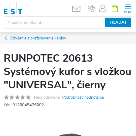
Prejsť
NÁKUPN
KOŠÍK
na
obsah
HĽADAŤ
Odvíjanie a preťahovanie káblov
RUNPOTEC 20613
Systémový kufor s vložkou
"UNIVERSAL", čierny
Neohodnotené
Podrobnosti hodnotenia
Kód:
9120045476002