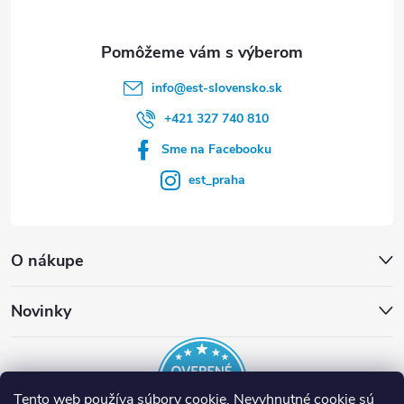
e
info
@
est-slovensko.sk
+421 327 740 810
Sme na Facebooku
est_praha
O nákupe
Novinky
Tento web používa súbory cookie. Nevyhnutné cookie sú