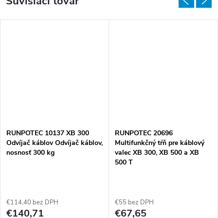
Súvisiaci tovar
RUNPOTEC 10137 XB 300
RUNPOTEC 20696
Odvíjač káblov Odvíjač káblov,
Multifunkčný tŕň pre káblový
nosnosť 300 kg
valec XB 300, XB 500 a XB
500 T
€114,40 bez DPH
€55 bez DPH
€140,71
€67,65