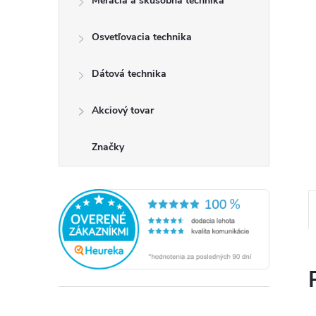
Meracia a skúšobná technika
Osvetľovacia technika
Dátová technika
Akciový tovar
Značky