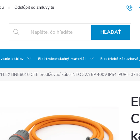
du
Odstúpiť od zmluvy tu
HĽADAŤ
ovanie káblov
Elektroinstalačný materiál
Elektrické zásuvkové
FLEX BN56010 CEE predlžovací kábel NEO 32A 5P 400V IP54, PUR H07B
E
C
k