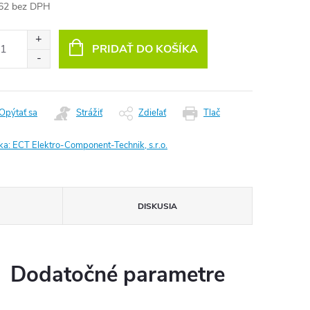
62 bez DPH
otková
:
PRIDAŤ DO KOŠÍKA
Opýtať sa
Strážiť
Zdieľať
Tlač
ka:
ECT Elektro-Component-Technik, s.r.o.
DISKUSIA
Dodatočné parametre