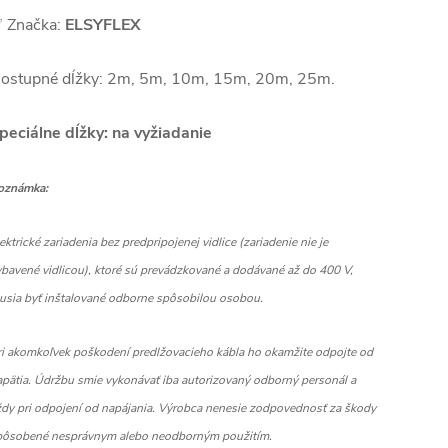
 Značka:
ELSYFLEX
ostupné dĺžky: 2m, 5m, 10m, 15m, 20m, 25m.
peciálne dĺžky: na vyžiadanie
oznámka:
ektrické zariadenia bez predpripojenej vidlice (zariadenie nie je
ybavené vidlicou), ktoré sú prevádzkované a dodávané až do 400 V,
usia byť inštalované odborne spôsobilou osobou.
ri akomkoľvek poškodení predlžovacieho kábla ho okamžite odpojte od
apätia. Údržbu smie vykonávať iba autorizovaný odborný personál a
ždy pri odpojení od napájania. Výrobca nenesie zodpovednosť za škody
pôsobené nesprávnym alebo neodborným použitím.