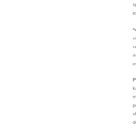
s
e
*
sí
sa
di
pr
P
k
m
p
v
d