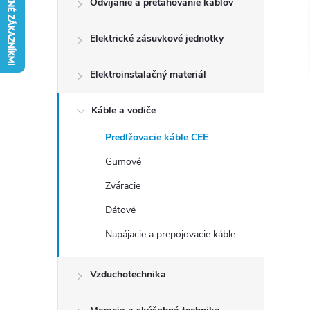
Odvíjanie a preťahovanie káblov
n
Elektrické zásuvkové jednotky
ý
p
Elektroinstalačný materiál
a
Káble a vodiče
Predlžovacie káble CEE
n
Gumové
e
Zváracie
Dátové
l
Napájacie a prepojovacie káble
Vzduchotechnika