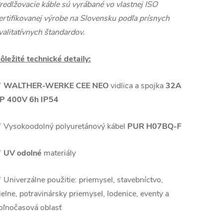
redlžovacie káble sú vyrábané vo vlastnej ISO
ertifikovanej výrobe na Slovensku podľa prísnych
valitatívnych štandardov.
ôležité technické detaily:
✅
WALTHER-WERKE CEE NEO
vidlica a spojka
32A
P 400V 6h IP54
 Vysokoodolný polyuretánový kábel
PUR H07BQ-F
✅
UV odolné
materiály
 Univerzálne použitie: priemysel, stavebníctvo,
ielne, potravinársky priemysel, lodenice, eventy a
oľnočasová oblasť