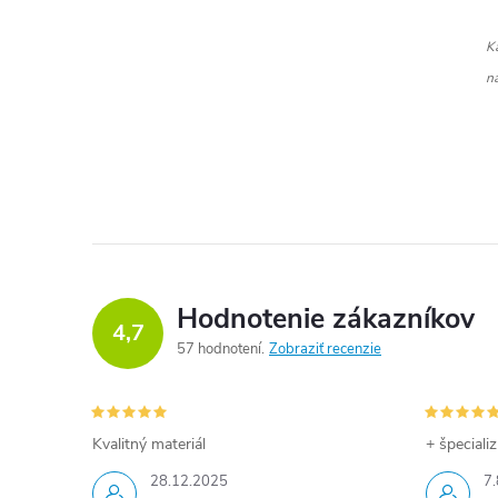
Ká
n
Hodnotenie zákazníkov
4,7
57 hodnotení
Zobraziť recenzie
Kvalitný materiál
+ špeciali
28.12.2025
7.