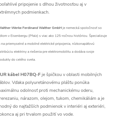
poľahlivé pripojenie s dlhou životnosťou aj v
xtrémnych podmienkach.
Walther-Werke Ferdinand Walther GmbH
je nemecká spoločnosť so
dlom v Eisenbergu (Pfalz) s viac ako 125-ročnou históriou. Špecializuje
 na priemyselné a mobilné elektrické pripojenia, nízkonapäťovú
stribúciu elektriny a riešenia pre elektromobilitu a dodáva svoje
odukty do celého sveta.
UR kábel H07BQ-F
je špičkou v oblasti mobilných
áblov. Vďaka polyuretánovému plášťu ponúka
aximálnu odolnosť proti mechanickému oderu,
rerezaniu, nárazom, olejom, tukom, chemikáliám a je
hodný do najťažších podmienok v interiéri aj exteriéri,
okonca aj pri trvalom použití vo vode.