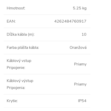
Hmotnosť
:
5.25 kg
EAN
:
4262484760917
Dĺžka kábla (m)
:
10
Farba plášťa kábla
:
Oranžová
Káblový vstup
Priamy
Pripojenie
:
Káblový výstup
Priamy
Pripojenia
:
Krytie
:
IP54