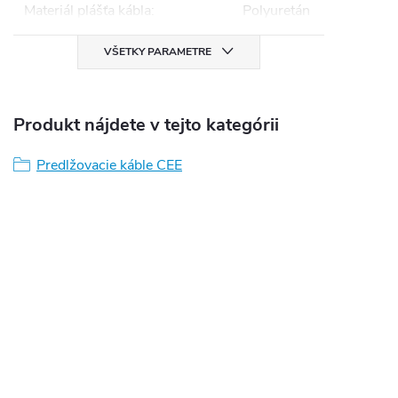
Materiál plášťa kábla
:
Polyuretán
VŠETKY PARAMETRE
Produkt nájdete v tejto kategórii
Predlžovacie káble CEE