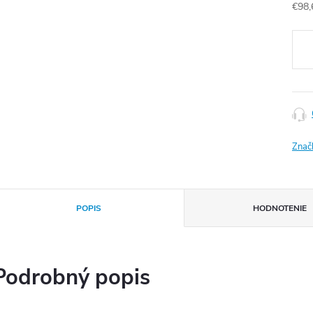
€98,
Jedn
cena
Znač
POPIS
HODNOTENIE
Podrobný popis