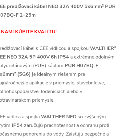
EE predlžovací kábel NEO 32A 400V 5x6mm² PUR
07BQ-F 2–25m
 NAMI KÚPITE KVALITU!
redlžovací kábel s CEE vidlicou a spojkou
WALTHER*
EE NEO 32A 5P 400V 6h IP54
a extrémne odolným
olyuretánovým (PUR) káblom
PUR H07BQ-F
x6mm² (5G6)
je ideálnym riešením pre
ajnáročnejšie aplikácie v priemysle, stavebníctve,
oľnohospodárstve, lodeniciach alebo v
otravinárskom priemysle.
EE vidlica a spojka
WALTHER NEO
so zvýšeným
rytím
IP54
zaručujú prachotesnosť a ochranu proti
očasnému ponoreniu do vody. Zaisťujú bezpečné a