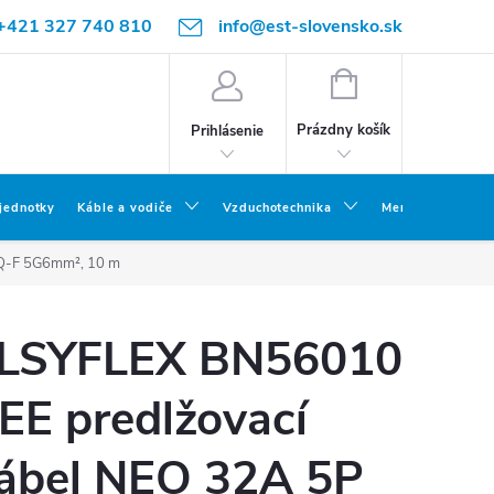
+421 327 740 810
info@est-slovensko.sk
NÁKUPNÝ
KOŠÍK
Prázdny košík
Prihlásenie
 jednotky
Káble a vodiče
Vzduchotechnika
Meracia a skúšob
Q-F 5G6mm², 10 m
LSYFLEX BN56010
EE predlžovací
ábel NEO 32A 5P