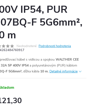
00V IP54, PUR
07BQ-F 5G6mm²,
0 m
Neohodnotené
Podrobnosti hodnotenia
4262484760917
predlžovací kábel s vidlicou a spojkou
WALTHER CEE
 32A 5P 400V IP54
a polyuretánovým (PUR) káblom
BQ-F 5G6mm²,
dĺžka kábla
10 m.
Detailné informácie
Skladom
121,30