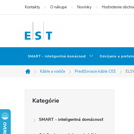
Prejsť
Kontakty
O nákupe
Novinky
Hodnotenie obcho
na
obsah
SMART - inteligentná domácnosť
Odvíjanie a preťah
Káble a vodiče
Predlžovacie káble CEE
ELSY
Domov
B
Preskočiť
Kategórie
kategórie
o
SMART - inteligentná domácnosť
č