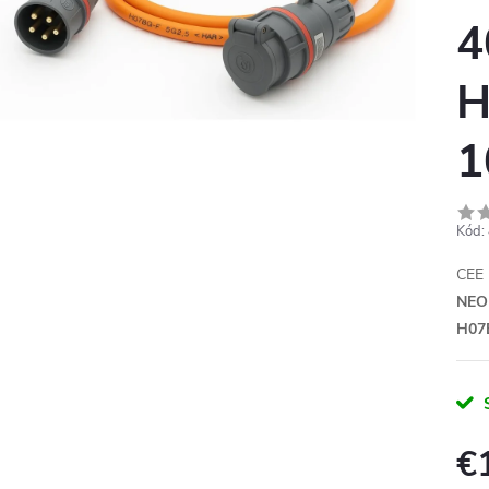
4
H
1
Kód:
CEE 
NEO
H07
€