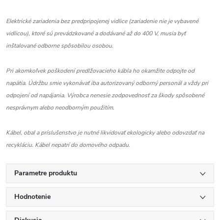
Elektrické zariadenia bez predpripojenej vidlice (zariadenie nie je vybavené
vidlicou), ktoré sú prevádzkované a dodávané až do 400 V, musia byť
inštalované odborne spôsobilou osobou.
Pri akomkoľvek poškodení predlžovacieho kábla ho okamžite odpojte od
napätia. Údržbu smie vykonávať iba autorizovaný odborný personál a vždy pri
odpojení od napájania. Výrobca nenesie zodpovednosť za škody spôsobené
nesprávnym alebo neodborným použitím.
Kábel, obal a príslušenstvo je nutné likvidovať ekologicky alebo odovzdať na
recykláciu. Kábel nepatrí do domového odpadu.
Parametre produktu
Hodnotenie