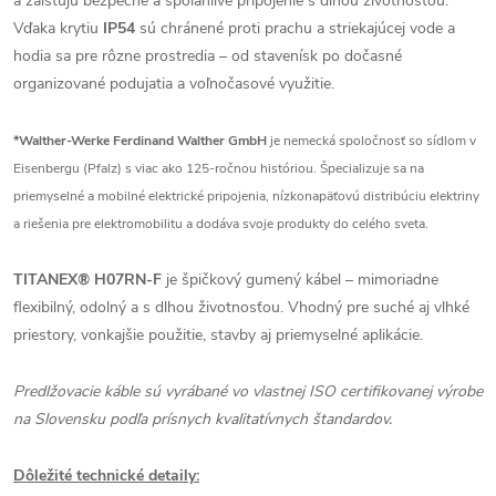
a zaisťujú bezpečné a spoľahlivé pripojenie s dlhou životnosťou.
Vďaka krytiu
IP54
sú chránené proti prachu a striekajúcej vode a
hodia sa pre rôzne prostredia – od stavenísk po dočasné
organizované podujatia a voľnočasové využitie.
*Walther-Werke Ferdinand Walther GmbH
je nemecká spoločnosť so sídlom v
Eisenbergu (Pfalz) s viac ako 125-ročnou históriou. Špecializuje sa na
priemyselné a mobilné elektrické pripojenia, nízkonapäťovú distribúciu elektriny
a riešenia pre elektromobilitu a dodáva svoje produkty do celého sveta.
TITANEX® H07RN-F
je špičkový gumený kábel – mimoriadne
flexibilný, odolný a s dlhou životnosťou. Vhodný pre suché aj vlhké
priestory, vonkajšie použitie, stavby aj priemyselné aplikácie.
Predlžovacie káble sú vyrábané vo vlastnej ISO certifikovanej výrobe
na Slovensku podľa prísnych kvalitatívnych štandardov.
Dôležité technické detaily: