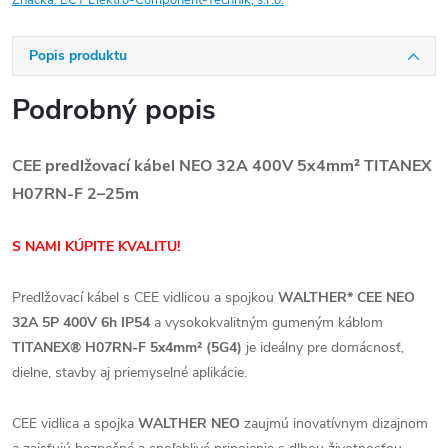
Značka:
ECT Elektro-Component-Technik, s.r.o.
Popis produktu
Podrobný popis
CEE predlžovací kábel NEO 32A 400V 5x4mm² TITANEX
H07RN-F 2–25m
S NAMI KÚPITE KVALITU!
Predlžovací kábel s CEE vidlicou a spojkou
WALTHER* CEE NEO
32A 5P 400V 6h IP54
a vysokokvalitným gumeným káblom
TITANEX® H07RN-F 5x4mm² (5G4)
je ideálny pre domácnosť,
dielne, stavby aj priemyselné aplikácie.
CEE vidlica a spojka
WALTHER NEO
zaujmú inovatívnym dizajnom