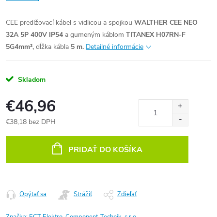
CEE predlžovací kábel s vidlicou a spojkou
WALTHER CEE NEO
32A 5P 400V IP54
a gumeným káblom
TITANEX H07RN-F
5G4mm²,
dĺžka kábla
5 m.
Detailné informácie
Skladom
€46,96
€38,18 bez DPH
Jednotková
cena:
PRIDAŤ DO KOŠÍKA
Opýtať sa
Strážiť
Zdieľať