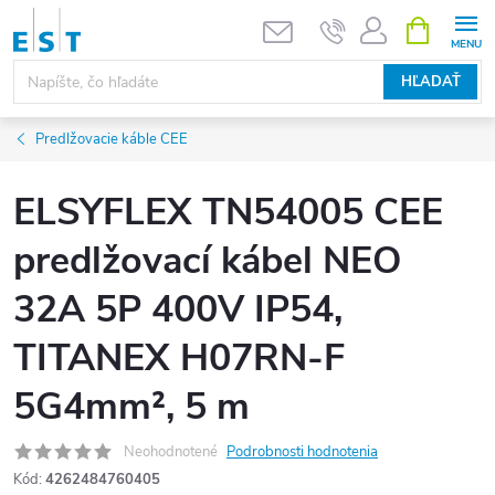
Prejsť
NÁKUPN
KOŠÍK
na
obsah
HĽADAŤ
Predlžovacie káble CEE
ELSYFLEX TN54005 CEE
predlžovací kábel NEO
32A 5P 400V IP54,
TITANEX H07RN-F
5G4mm², 5 m
Neohodnotené
Podrobnosti hodnotenia
Kód:
4262484760405