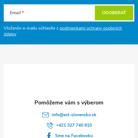
Z
Email
ODOBERAŤ
á
Vložením e-mailu súhlasíte s
podmienkami ochrany osobných
p
údajov
ä
t
i
e
info
@
est-slovensko.sk
+421 327 740 810
Sme na Facebooku