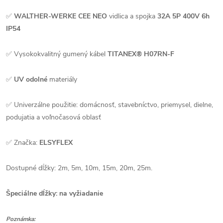
✅
WALTHER-WERKE CEE NEO
vidlica a spojka
32A 5P 400V 6h
IP54
✅ Vysokokvalitný gumený kábel
TITANEX® H07RN-F
✅
UV odolné
materiály
✅ Univerzálne použitie: domácnosť, stavebníctvo, priemysel, dielne,
podujatia a voľnočasová oblasť
✅ Značka:
ELSYFLEX
Dostupné dĺžky: 2m, 5m, 10m, 15m, 20m, 25m.
Špeciálne dĺžky: na vyžiadanie
Poznámka: