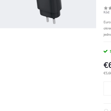
Kód:
Euro
okre
jedn
€
€5,6
Jedn
cena