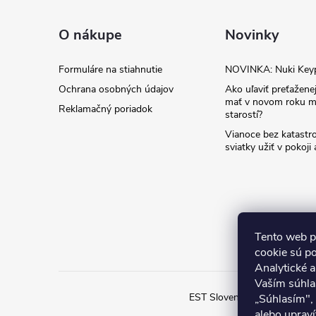
p
ä
O nákupe
Novinky
t
Formuláre na stiahnutie
NOVINKA: Nuki Key
Ochrana osobných údajov
Ako uľaviť preťaženej
i
mať v novom roku m
Reklamačný poriadok
starostí?
e
Vianoce bez katastro
sviatky užiť v pokoji
Tento web p
cookie sú p
Analytické 
Vaším súhla
EST Slovensko
Inteligent
„Súhlasím",
alebo upraví