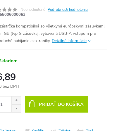
Neohodnotené
Podrobnosti hodnotenia
55006000063
zástrčka kompatibilná so všetkými európskymi zásuvkami,
m GB (typ G zásuvka), vybavená USB-A vstupom pre
oduché nabíjanie elektroniky.
Detailné informácie
Skladom
6,89
0 bez DPH
otková
:
PRIDAŤ DO KOŠÍKA