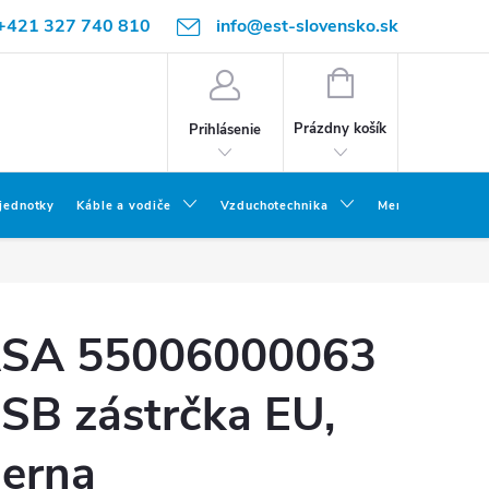
+421 327 740 810
info@est-slovensko.sk
NÁKUPNÝ
KOŠÍK
Prázdny košík
Prihlásenie
 jednotky
Káble a vodiče
Vzduchotechnika
Meracia a skúšob
SA 55006000063
SB zástrčka EU,
ierna