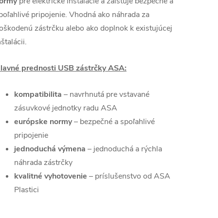
ormy
pre elektrické inštalácie a zaisťuje bezpečné a
poľahlivé pripojenie. Vhodná ako náhrada za
oškodenú zástrčku alebo ako doplnok k existujúcej
nštalácii.
lavné prednosti USB zástrčky ASA:
kompatibilita
– navrhnutá pre vstavané
zásuvkové jednotky radu ASA
európske normy
– bezpečné a spoľahlivé
pripojenie
jednoduchá výmena
– jednoduchá a rýchla
náhrada zástrčky
kvalitné vyhotovenie
– príslušenstvo od ASA
Plastici