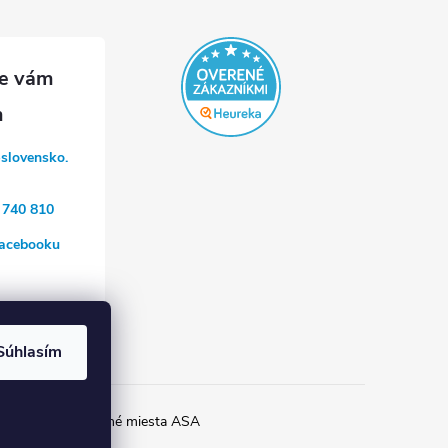
-slovensko.
 740 810
acebooku
a
Súhlasím
ia Helios
Prípojné miesta ASA