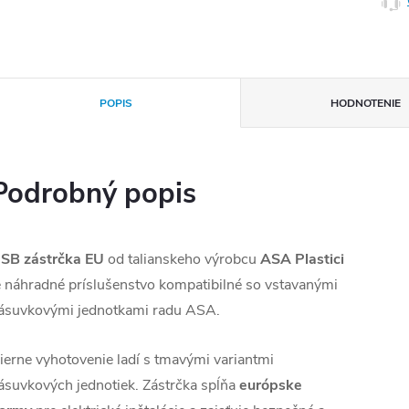
POPIS
HODNOTENIE
Podrobný popis
SB zástrčka EU
od talianskeho výrobcu
ASA Plastici
e náhradné príslušenstvo kompatibilné so vstavanými
ásuvkovými jednotkami radu ASA.
ierne vyhotovenie ladí s tmavými variantmi
ásuvkových jednotiek. Zástrčka spĺňa
európske