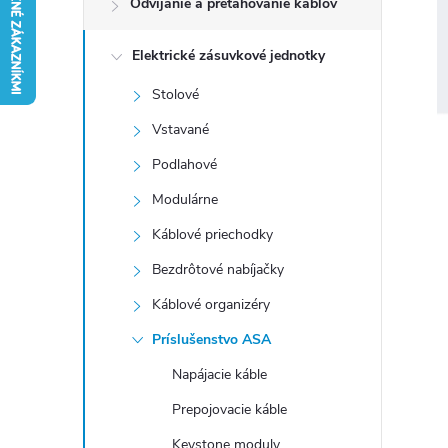
Odvíjanie a preťahovanie káblov
n
Elektrické zásuvkové jednotky
ý
Stolové
p
Vstavané
a
Podlahové
Modulárne
n
Káblové priechodky
e
Bezdrôtové nabíjačky
Káblové organizéry
l
Príslušenstvo ASA
Napájacie káble
Prepojovacie káble
Keystone moduly