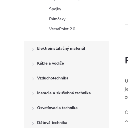
Spojky
Rámčeky
VersaPoint 2.0
Elektroinstalačný materiál
Káble a vodiče
Vzduchotechnika
U
j
Meracia a skúšobná technika
z
Osvetľovacia technika
Č
z
Dátová technika