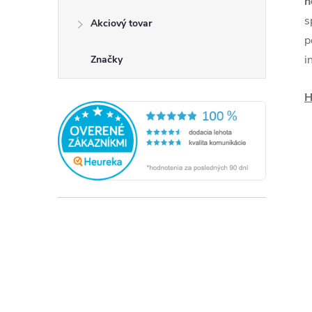
n
s
Akciový tovar
p
i
Značky
H