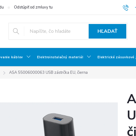
du
Odstúpiť od zmluvy tu
HĽADAŤ
ovanie káblov
Elektroinstalačný materiál
Elektrické zásuvkové
ASA 55006000063 USB zástrčka EU, čierna
A
U
č