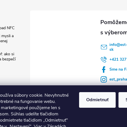
pad NFC
 mysli a
enej
info
@
est
sk
f: ako si
 a bezpečí
+421 327
Sme na F
est_prah
oužíva súbory cookie. Nevyhnutné
Odmietnuť
otrebné na fungovanie webu.
a marketingové použijeme len s
som. Súhlas udelíte tlačidlom
né termostaty tado°
Nuki Smart Lock
Nástroje Runpotec
Ventilác
 odmietnete tlačidlom „Odmietnuť"
te v „Nastavení". Viac v
Zásadách