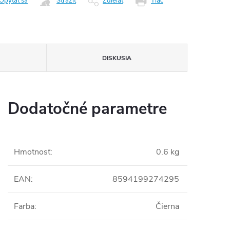
Opýtať sa
Strážiť
Zdieľať
Tlač
DISKUSIA
Dodatočné parametre
Hmotnosť
:
0.6 kg
EAN
:
8594199274295
Farba
:
Čierna