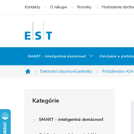
Prejsť
Kontakty
O nákupe
Novinky
Hodnotenie obcho
na
obsah
SMART - inteligentná domácnosť
Odvíjanie a preťah
Elektrické zásuvkové jednotky
Príslušenstvo ASA
Domov
B
Preskočiť
Kategórie
kategórie
o
SMART - inteligentná domácnosť
č