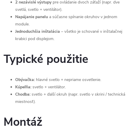
2 nezávislé výstupy
pre ovládanie dvoch záťaží (napr. dve
svetlá, svetlo + ventilátor).
Napájanie panelu
a súčasne spínanie okruhov v jednom
module.
Jednoduchšia inštalácia
– všetko je schované v inštalačnej
krabici pod displejom.
Typické použitie
Obývačka:
hlavné svetlo + nepriame osvetlenie.
Kúpeľňa:
svetlo + ventilátor.
Chodba:
svetlo + ďalší okruh (napr. svetlo v skrini / technická
miestnosť).
Montáž