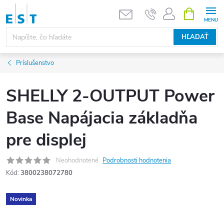
Prejsť
NÁKUPN
KOŠÍK
na
obsah
HĽADAŤ
Príslušenstvo
SHELLY 2-OUTPUT Power
Base Napájacia základňa
pre displej
Neohodnotené
Podrobnosti hodnotenia
Kód:
3800238072780
Novinka