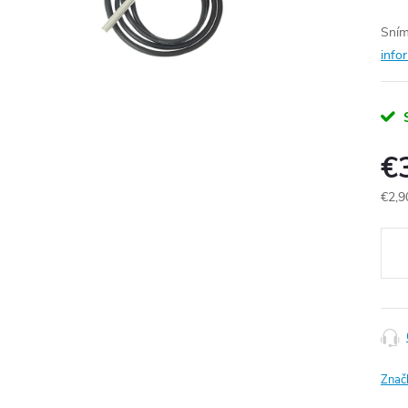
Sním
info
€
€2,9
Jedn
cena
Znač