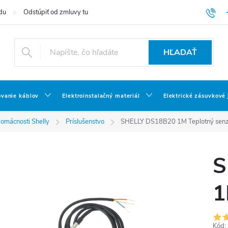
du
Odstúpiť od zmluvy tu
HĽADAŤ
ovanie káblov
Elektroinstalačný materiál
Elektrické zásuvkové
omácnosti Shelly
Príslušenstvo
SHELLY DS18B20 1M Teplotný sen
S
1
Kód: