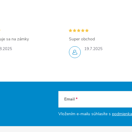
zuje sa na zámky
Super obchod
8.2025
19.7.2025
Email
Vložením e-mailu súhlasíte s
podmienka