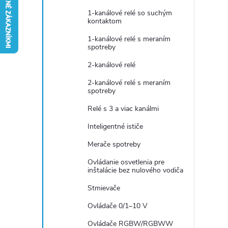
n
1-kanálové relé so suchým
kontaktom
ý
1-kanálové relé s meraním
spotreby
p
2-kanálové relé
a
2-kanálové relé s meraním
spotreby
n
Relé s 3 a viac kanálmi
Inteligentné ističe
e
Merače spotreby
l
Ovládanie osvetlenia pre
inštalácie bez nulového vodiča
Stmievače
Ovládače 0/1–10 V
Ovládače RGBW/RGBWW