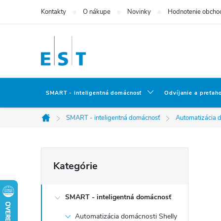
Prejsť
Kontakty
O nákupe
Novinky
Hodnotenie obcho
na
obsah
SMART - inteligentná domácnosť
Odvíjanie a preťah
SMART - inteligentná domácnosť
Automatizácia d
Domov
B
Preskočiť
Kategórie
kategórie
o
SMART - inteligentná domácnosť
č
Automatizácia domácnosti Shelly