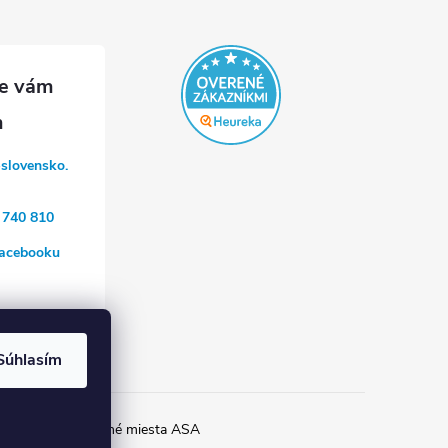
-slovensko.
 740 810
acebooku
a
Súhlasím
ia Helios
Prípojné miesta ASA