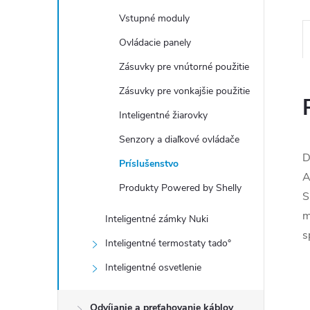
Vstupné moduly
Ovládacie panely
Zásuvky pre vnútorné použitie
Zásuvky pre vonkajšie použitie
Inteligentné žiarovky
Senzory a diaľkové ovládače
D
Príslušenstvo
A
Produkty Powered by Shelly
S
m
Inteligentné zámky Nuki
s
Inteligentné termostaty tado°
Inteligentné osvetlenie
Odvíjanie a preťahovanie káblov