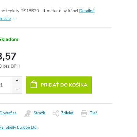
ač teploty DS18B20 - 1 meter dlhý kábel
Detailné
rmácie
Skladom
3,57
0 bez DPH
otková
:
PRIDAŤ DO KOŠÍKA
Opýtať sa
Strážiť
Zdieľať
Tlač
ka:
Shelly Europe Ltd.