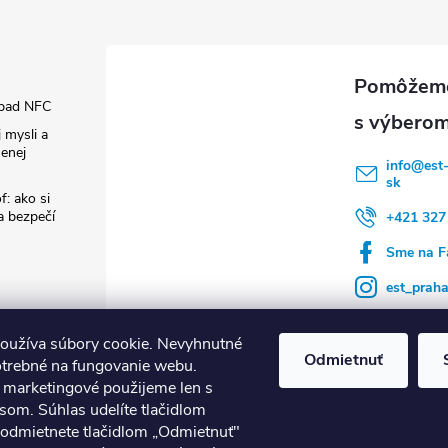
pad NFC
 mysli a
enej
info
@
est
sk
f: ako si
 a bezpečí
+421 327
Sme na F
est_prah
oužíva súbory cookie. Nevyhnutné
Odmietnuť
otrebné na fungovanie webu.
a marketingové použijeme len s
som. Súhlas udelíte tlačidlom
né termostaty tado°
Nuki Smart Lock
Nástroje Runpotec
Ventilác
 odmietnete tlačidlom „Odmietnuť"