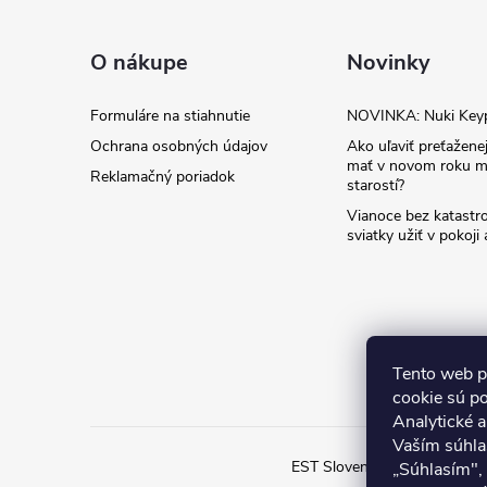
p
ä
O nákupe
Novinky
t
Formuláre na stiahnutie
NOVINKA: Nuki Key
Ochrana osobných údajov
Ako uľaviť preťaženej
i
mať v novom roku m
Reklamačný poriadok
starostí?
e
Vianoce bez katastro
sviatky užiť v pokoji
Tento web p
cookie sú p
Analytické 
Vaším súhla
EST Slovensko
Inteligent
„Súhlasím",