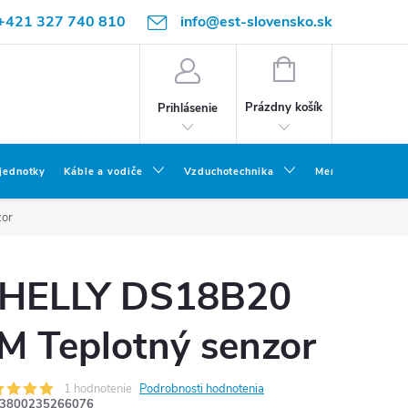
+421 327 740 810
info@est-slovensko.sk
NÁKUPNÝ
KOŠÍK
Prázdny košík
Prihlásenie
 jednotky
Káble a vodiče
Vzduchotechnika
Meracia a skúšob
zor
HELLY DS18B20
M Teplotný senzor
1 hodnotenie
Podrobnosti hodnotenia
3800235266076