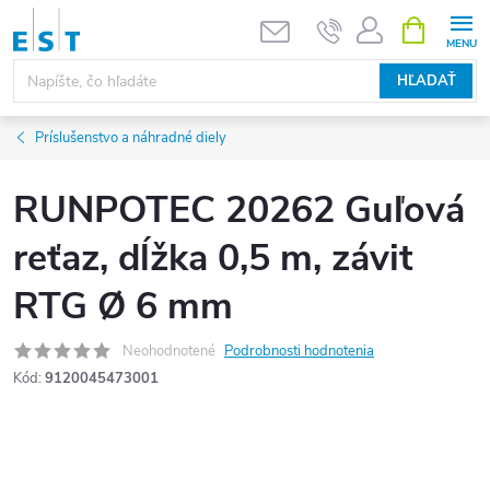
Prejsť
NÁKUPN
KOŠÍK
na
obsah
HĽADAŤ
Príslušenstvo a náhradné diely
RUNPOTEC 20262 Guľová
reťaz, dĺžka 0,5 m, závit
RTG Ø 6 mm
Neohodnotené
Podrobnosti hodnotenia
Kód:
9120045473001