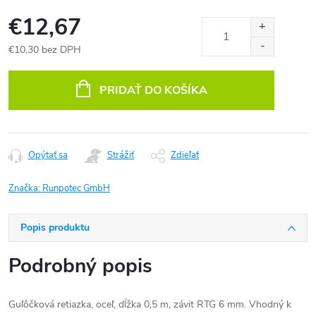
€12,67
€10,30 bez DPH
Jednotková
cena:
PRIDAŤ DO KOŠÍKA
Opýtať sa
Strážiť
Zdieľať
Značka:
Runpotec GmbH
Popis produktu
Podrobný popis
Guľôčková retiazka, oceľ, dĺžka 0,5 m, závit RTG 6 mm. Vhodný k