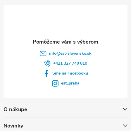
t
i
e
info
@
est-slovensko.sk
+421 327 740 810
Sme na Facebooku
est_praha
O nákupe
Novinky