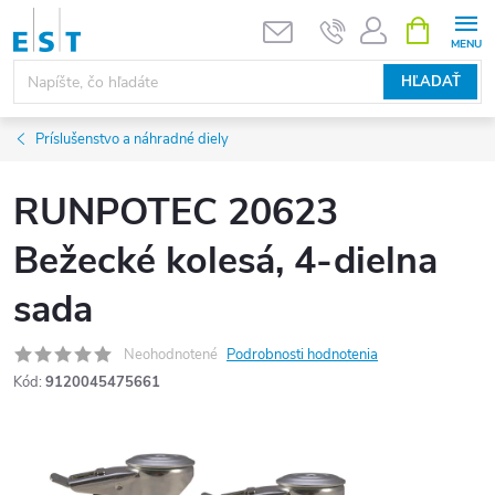
Prejsť
NÁKUPN
KOŠÍK
na
obsah
HĽADAŤ
Príslušenstvo a náhradné diely
RUNPOTEC 20623
Bežecké kolesá, 4-dielna
sada
Neohodnotené
Podrobnosti hodnotenia
Kód:
9120045475661