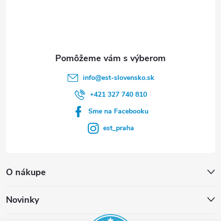
t
i
e
info
@
est-slovensko.sk
+421 327 740 810
Sme na Facebooku
est_praha
O nákupe
Novinky