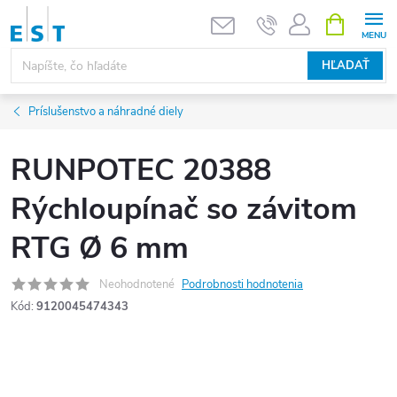
Prejsť
NÁKUPN
KOŠÍK
na
obsah
HĽADAŤ
Príslušenstvo a náhradné diely
RUNPOTEC 20388
Rýchloupínač so závitom
RTG Ø 6 mm
Neohodnotené
Podrobnosti hodnotenia
Kód:
9120045474343