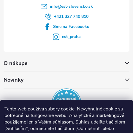
info
@
est-slovensko.sk
+421 327 740 810
Sme na Facebooku
est_praha
O nákupe
Novinky
Tento web používa súbory cookie. Nevyhnutné cookie sú
potrebné na fungovanie webu. Analytické a marketingové
použijeme len s Vaším súhlasom. Súhlas udelíte tlačidlom
„Súhlasím", odmietnete tlačidlom „Odmietnuť" alebo
EST Slovensko
Inteligentné termostaty tado°
Nuki Smart Lock