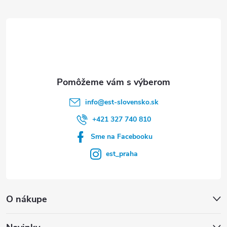
ä
t
i
e
info
@
est-slovensko.sk
+421 327 740 810
Sme na Facebooku
est_praha
O nákupe