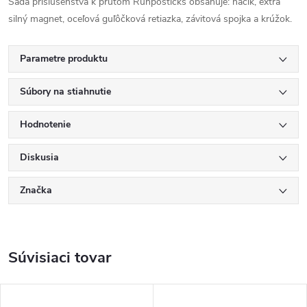
Sada príslušenstva k prútom Runposticks obsahuje: háčik, extra
silný magnet, oceľová guľôčková retiazka, závitová spojka a krúžok.
Parametre produktu
Súbory na stiahnutie
Hodnotenie
Diskusia
Značka
Súvisiaci tovar