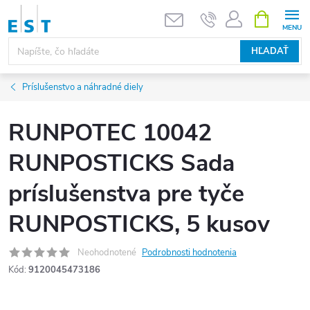
Prejsť
NÁKUPN
KOŠÍK
na
obsah
HĽADAŤ
Príslušenstvo a náhradné diely
RUNPOTEC 10042
RUNPOSTICKS Sada
príslušenstva pre tyče
RUNPOSTICKS, 5 kusov
Neohodnotené
Podrobnosti hodnotenia
Kód:
9120045473186