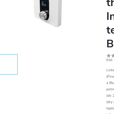
t
I
t
B
Kód:
Link
(Pow
a Bl
potr
(do 
(dry
tepl