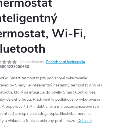
hermostat
nteligentný
ermostat, Wi-Fi,
luetooth
Neohodnotené
Podrobnosti hodnotenia
3800235260630
edGo Smart termostat pre podlahové vykurovanie
ered by Shelly) je inteligentný nástenný termostat s Wi-Fi
uetooth, ktorý sa integruje do Shelly Smart Control bez
eby ďalšieho hubu. Riadi ventily podlahového vykurovania
2 A odporovo / 1 A induktívne) a má bezpotenciálové relé
 contact) pre spínanie zdroja tepla. Nechýba meranie
oty a vlhkosti a funkcia ochrany proti mrazu.
Detailné