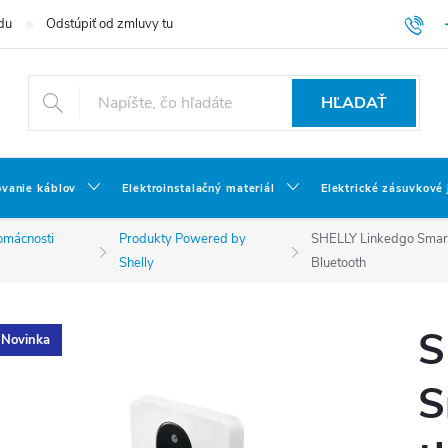
du
Odstúpiť od zmluvy tu
HĽADAŤ
ovanie káblov
Elektroinstalačný materiál
Elektrické zásuvkové
omácnosti
Produkty Powered by
SHELLY Linkedgo Smart f
Shelly
Bluetooth
S
Novinka
S