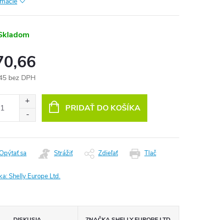
rmácie
Skladom
70,66
45 bez DPH
otková
:
PRIDAŤ DO KOŠÍKA
Opýtať sa
Strážiť
Zdieľať
Tlač
ka:
Shelly Europe Ltd.
DISKUSIA
ZNAČKA
SHELLY EUROPE LTD.