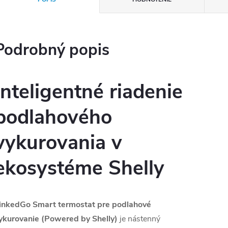
Podrobný popis
Inteligentné riadenie
podlahového
vykurovania v
ekosystéme Shelly
inkedGo Smart termostat pre podlahové
ykurovanie (Powered by Shelly)
je nástenný