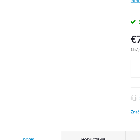
info
€
€57,
Jedn
cena
Znač
POPIS
HODNOTENIE