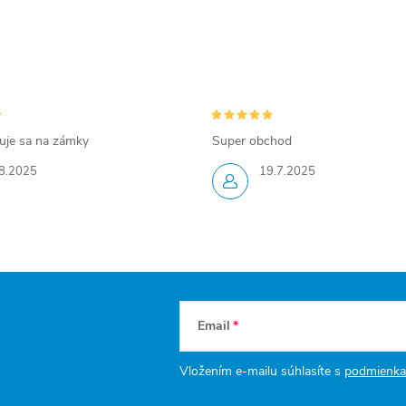
zuje sa na zámky
Super obchod
8.2025
19.7.2025
Email
Vložením e-mailu súhlasíte s
podmienka