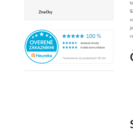
t
S
Značky
u
j
r