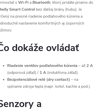
ermostat s
Wi-Fi
a
Bluetooth
, ktorý pridáte priamo do
helly Smart Control
bez ďalšej brány (hubu). Je
rčený na presné riadenie podlahového kúrenia a
ednoduché nastavenie komfortných aj úsporných
ežimov.
Čo dokáže ovládať
Riadenie ventilov podlahového kúrenia
– až
2 A
(odporová záťaž) /
1 A
(induktívna záťaž).
Bezpotenciálové relé (dry contact)
– na
spínanie zdroja tepla (napr. kotol, kachle a pod.).
Senzory a