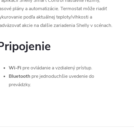
 aplikácii Shelly Smart Control nastavíte režimy,
asové plány a automatizácie. Termostat môže riadiť
ykurovanie podľa aktuálnej teploty/vlhkosti a
adväzovať akcie na ďalšie zariadenia Shelly v scénach.
Pripojenie
Wi-Fi
pre ovládanie a vzdialený prístup.
Bluetooth
pre jednoduchšie uvedenie do
prevádzky.