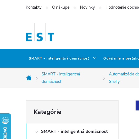
Prejsť
Kontakty
O nákupe
Novinky
Hodnotenie obcho
na
obsah
SMART - inteligentná domácnosť
Odvíjanie a preťah
SMART - inteligentná
Automatizácia d
Domov
domácnosť
Shelly
B
Preskočiť
Kategórie
kategórie
o
SMART - inteligentná domácnosť
č