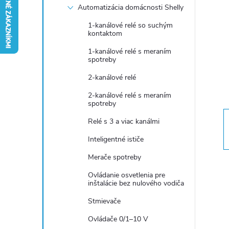
Automatizácia domácnosti Shelly
n
1-kanálové relé so suchým
kontaktom
ý
1-kanálové relé s meraním
spotreby
p
2-kanálové relé
a
2-kanálové relé s meraním
spotreby
n
Relé s 3 a viac kanálmi
Inteligentné ističe
e
Merače spotreby
l
Ovládanie osvetlenia pre
inštalácie bez nulového vodiča
Stmievače
Ovládače 0/1–10 V