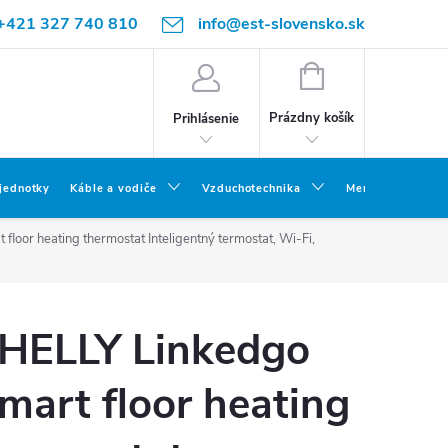
+421 327 740 810
info@est-slovensko.sk
NÁKUPNÝ
KOŠÍK
Prázdny košík
Prihlásenie
 jednotky
Káble a vodiče
Vzduchotechnika
Meracia a skúšob
loor heating thermostat Inteligentný termostat, Wi-Fi,
HELLY Linkedgo
mart floor heating