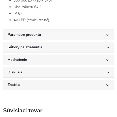
300 000 px (720 x 576)
Uhol záberu 64 °
IP 67
4× LED (stmievateľné)
Parametre produktu
Súbory na stiahnutie
Hodnotenie
Diskusia
Značka
Súvisiaci tovar