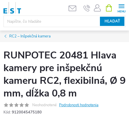
Prejsť
NÁKUPN
KOŠÍK
na
obsah
HĽADAŤ
RC2 – Inšpekčná kamera
RUNPOTEC 20481 Hlava
kamery pre inšpekčnú
kameru RC2, flexibilná, Ø 9
mm, dĺžka 0,8 m
Neohodnotené
Podrobnosti hodnotenia
Kód:
9120045475180