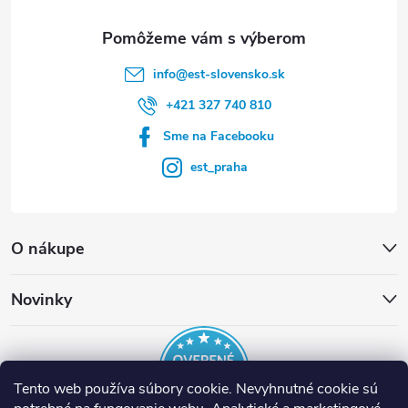
e
info
@
est-slovensko.sk
+421 327 740 810
Sme na Facebooku
est_praha
O nákupe
Novinky
Tento web používa súbory cookie. Nevyhnutné cookie sú