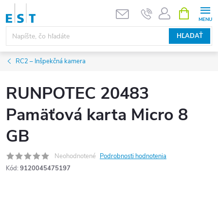
Prejsť
NÁKUPN
KOŠÍK
na
obsah
HĽADAŤ
RC2 – Inšpekčná kamera
RUNPOTEC 20483
Pamäťová karta Micro 8
GB
Neohodnotené
Podrobnosti hodnotenia
Kód:
9120045475197