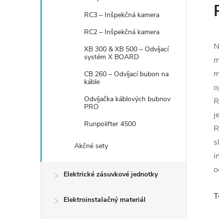
RC3 – Inšpekčná kamera
RC2 – Inšpekčná kamera
N
XB 300 & XB 500 – Odvíjací
systém X BOARD
m
m
CB 260 – Odvíjací bubon na
káble
o
Odvíjačka káblových bubnov
R
PRO
j
Runpolifter 4500
R
s
Akčné sety
i
o
Elektrické zásuvkové jednotky
T
Elektroinstalačný materiál