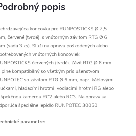
Podrobný popis
ehrdzavejúca koncovka pre RUNPOSTICKS Ø 7,5
m, červené (tvrdé), s vnútorným závitom RTG Ø 6
m (sada 3 ks). Slúži na opravu poškodených alebo
potrebovaných vnútorných koncoviek
UNPOSTICKS červených (tvrdé). Závit RTG Ø 6 mm
e plne kompatibilný so všetkým príslušenstvom
UNPOTEC so závitom RTG Ø 6 mm, napr. káblovými
lučkami, hľadacími hrotmi, vodiacimi hrotmi RG alebo
nšpekčnou kamerou RC2 alebo RC3. Na opravy sa
dporúča špeciálne lepidlo RUNPOTEC 30050.
echnické parametre: