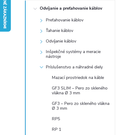
Odvíjanie a preťahovanie káblov
n
Preťahovanie káblov
ý
Ťahanie káblov
p
Odvíjanie káblov
Inšpekčné systémy a meracie
a
nástroje
Príslušenstvo a náhradné diely
n
Mazací prostriedok na káble
e
GF3 SLIM – Pero zo skleného
vlákna Ø 3 mm
l
GF3 – Pero zo skleného vlákna
Ø 3 mm
RP5
RP 1