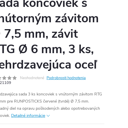
ada koncoviek s
nútorným závitom
 7,5 mm, závit
TG Ø 6 mm, 3 ks,
ehrdzavejúca oceľ
Neohodnotené
Podrobnosti hodnotenia
21109
dzavejúca sada 3 ks koncoviek s vnútorným závitom RTG
mm pre RUNPOSTICKS červené (tvrdé) Ø 7,5 mm.
adný diel na opravu poškodených alebo opotrebovaných
oviek.
Detailné informácie