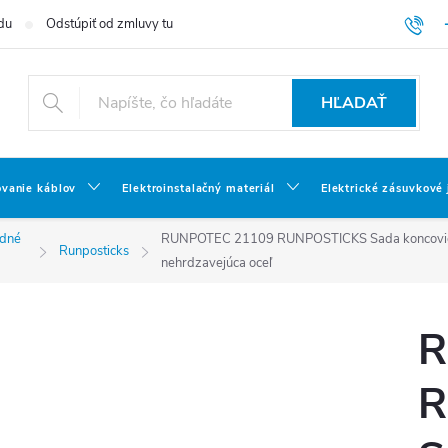
du
Odstúpiť od zmluvy tu
HĽADAŤ
ovanie káblov
Elektroinstalačný materiál
Elektrické zásuvkové
adné
RUNPOTEC 21109 RUNPOSTICKS Sada koncoviek s
Runposticks
nehrdzavejúca oceľ
R
R