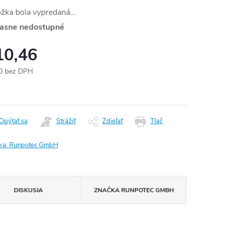
ožka bola vypredaná…
asne nedostupné
10,46
0 bez DPH
otková
:
Opýtať sa
Strážiť
Zdieľať
Tlač
ka:
Runpotec GmbH
DISKUSIA
ZNAČKA
RUNPOTEC GMBH