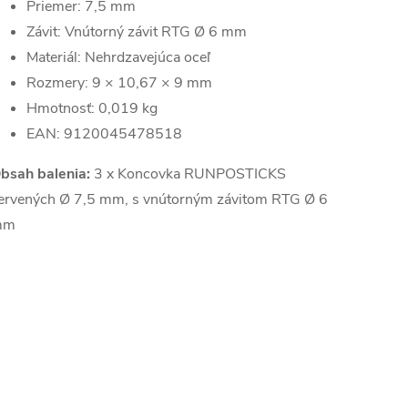
Priemer: 7,5 mm
Závit: Vnútorný závit RTG Ø 6 mm
Materiál: Nehrdzavejúca oceľ
Rozmery: 9 × 10,67 × 9 mm
Hmotnosť: 0,019 kg
EAN: 9120045478518
bsah balenia:
3 x Koncovka RUNPOSTICKS
ervených Ø 7,5 mm, s vnútorným závitom RTG Ø 6
mm