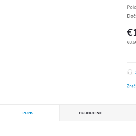
Pol
Doč
€
€8,5
Jedn
cena
Znač
POPIS
HODNOTENIE