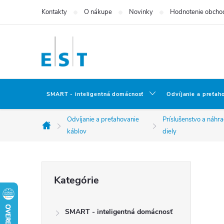
Prejsť
Kontakty
O nákupe
Novinky
Hodnotenie obcho
na
obsah
SMART - inteligentná domácnosť
Odvíjanie a preťah
Odvíjanie a preťahovanie
Príslušenstvo a náhr
Domov
káblov
diely
B
Preskočiť
Kategórie
kategórie
o
SMART - inteligentná domácnosť
č