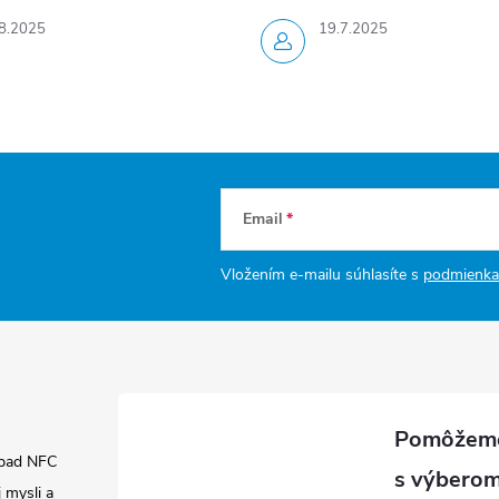
8.2025
19.7.2025
Email
Vložením e-mailu súhlasíte s
podmienka
pad NFC
 mysli a