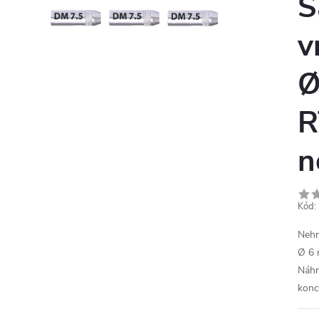
S
v
Ø
R
n
Kód:
Nehr
Ø 6 
Náhr
konc