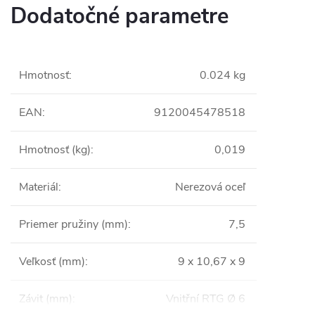
Dodatočné parametre
Hmotnosť
:
0.024 kg
EAN
:
9120045478518
Hmotnosť (kg)
:
0,019
Materiál
:
Nerezová oceľ
Priemer pružiny (mm)
:
7,5
Veľkosť (mm)
:
9 x 10,67 x 9
Závit (mm)
:
Vnitřní RTG Ø 6