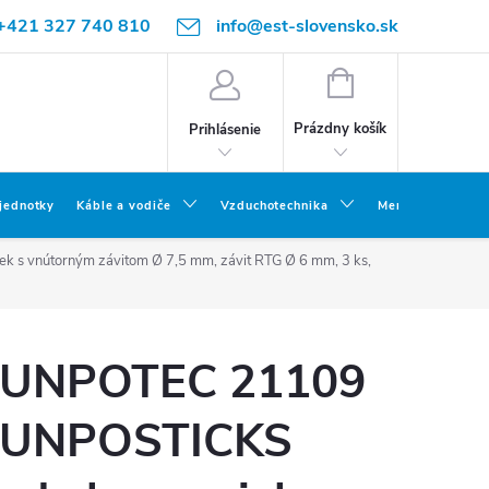
+421 327 740 810
info@est-slovensko.sk
NÁKUPNÝ
KOŠÍK
Prázdny košík
Prihlásenie
 jednotky
Káble a vodiče
Vzduchotechnika
Meracia a skúšob
 vnútorným závitom Ø 7,5 mm, závit RTG Ø 6 mm, 3 ks,
UNPOTEC 21109
UNPOSTICKS