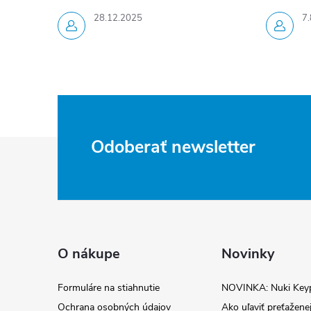
28.12.2025
7.
Z
Odoberať newsletter
á
p
ä
O nákupe
Novinky
t
Formuláre na stiahnutie
NOVINKA: Nuki Key
Ochrana osobných údajov
Ako uľaviť preťaženej