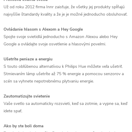
Už od roku 2012 firma Innr zaisťuje, že všetky jej produkty spĺňajú
najvyššie štandardy kvality a že je je možné jednoducho obsluhovať.
Ovládanie hlasom s Alexom a Hey Google
Spojte svoje svietidlá jednoducho s
Amazon Alexou alebo
Hey
Google a ovládajte svoje osvetlenie a hlasovými povelmi.
Ušetríte peniaze a energiu
S touto obľúbenou alternatívou k Philips Hue môžete veľa ušetriť.
Stmievaním lámp ušetríte až 75 % energie a pomocou senzorov a
scén sa vyhnete nepotrebnému plytvaniu energie.
Zautomatizujte svietenie
Vaše svetlo sa automaticky rozsvieti, keď sa zotmie, a vypne sa, keď
idete spať.
Ako by ste boli doma