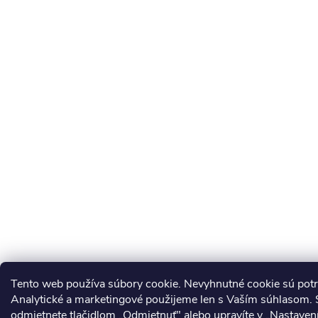
Tento web používa súbory cookie. Nevyhnutné cookie sú pot
Analytické a marketingové použijeme len s Vaším súhlasom. S
odmietnete tlačidlom „Odmietnuť" alebo upravíte v „Nastavení