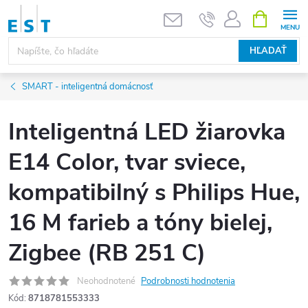
Prejsť
NÁKUPN
KOŠÍK
na
obsah
HĽADAŤ
SMART - inteligentná domácnosť
Inteligentná LED žiarovka
E14 Color, tvar sviece,
kompatibilný s Philips Hue,
16 M farieb a tóny bielej,
Zigbee (RB 251 C)
Neohodnotené
Podrobnosti hodnotenia
Kód:
8718781553333