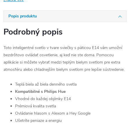
Značka:
Innr
Popis produktu
Podrobný popis
Toto inteligentné svetlo v tvare sviečky s päticou E14 vám umožní
bezdrôtovo ovládať osvetlenie, aj keď nie ste doma. Pomocou
aplikácie si môžete vybrať medzi teplým bielym svetlom pre extra
atmosféru alebo chladnejším bielym svetlom pre lepšie sústredenie.
Teplá biela až biela denného svetla
Kompatibilné s Philips Hue
Vhodné do každej objímky E14
Prémiová kvalita svetla
Ovládanie hlasom s Alexom a Hey Google
Ušetríte peniaze a energiu