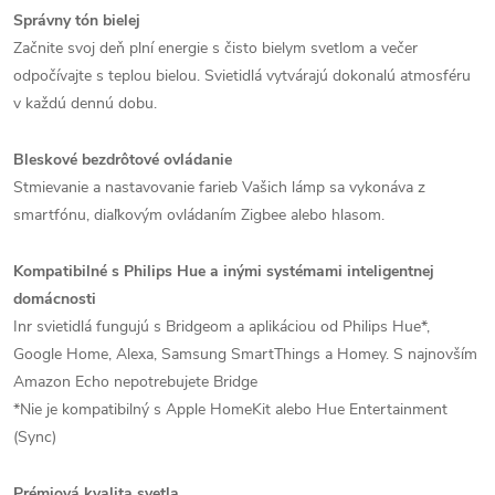
Správny tón bielej
Začnite svoj deň plní energie s čisto bielym svetlom a večer
odpočívajte s teplou bielou. Svietidlá vytvárajú dokonalú atmosféru
v každú dennú dobu.
Bleskové bezdrôtové ovládanie
Stmievanie a nastavovanie farieb Vašich lámp sa vykonáva z
smartfónu, diaľkovým ovládaním Zigbee alebo hlasom.
Kompatibilné s Philips Hue a inými systémami inteligentnej
domácnosti
Inr svietidlá fungujú s Bridgeom a aplikáciou od Philips Hue*,
Google Home, Alexa, Samsung SmartThings a Homey. S najnovším
Amazon Echo nepotrebujete Bridge
*Nie je kompatibilný s Apple HomeKit alebo Hue Entertainment
(Sync)
Prémiová kvalita svetla