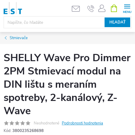
Prejsť
NÁKUPN
KOŠÍK
na
obsah
HĽADAŤ
Stmievače
SHELLY Wave Pro Dimmer
2PM Stmievací modul na
DIN lištu s meraním
spotreby, 2-kanálový, Z-
Wave
Neohodnotené
Podrobnosti hodnotenia
Kód:
3800235268698