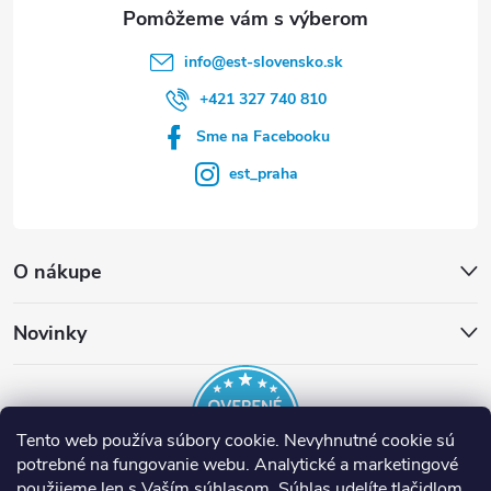
e
info
@
est-slovensko.sk
+421 327 740 810
Sme na Facebooku
est_praha
O nákupe
Novinky
Tento web používa súbory cookie. Nevyhnutné cookie sú
potrebné na fungovanie webu. Analytické a marketingové
použijeme len s Vaším súhlasom. Súhlas udelíte tlačidlom