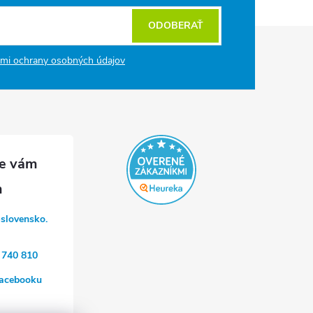
ODOBERAŤ
mi ochrany osobných údajov
-slovensko.
 740 810
acebooku
a