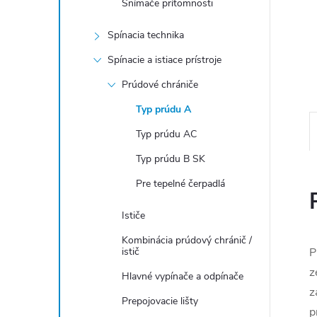
Snímače prítomnosti
Spínacia technika
Spínacie a istiace prístroje
Prúdové chrániče
Typ prúdu A
Typ prúdu AC
Typ prúdu B SK
Pre tepelné čerpadlá
Ističe
Kombinácia prúdový chránič /
istič
P
z
Hlavné vypínače a odpínače
z
Prepojovacie lišty
p