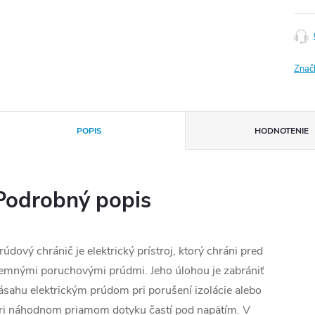
Znač
POPIS
HODNOTENIE
Podrobný popis
rúdový chránič je elektrický prístroj, ktorý chráni pred
emnými poruchovými prúdmi. Jeho úlohou je zabrániť
ásahu elektrickým prúdom pri porušení izolácie alebo
ri náhodnom priamom dotyku častí pod napätím. V