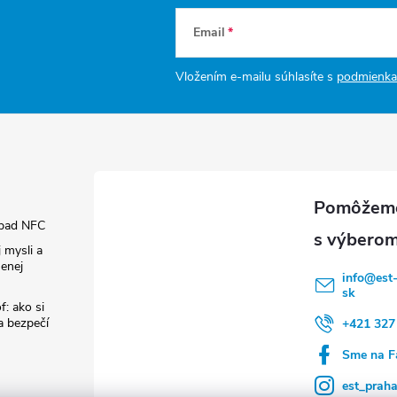
Email
Vložením e-mailu súhlasíte s
podmienka
pad NFC
 mysli a
enej
info
@
est
sk
f: ako si
 a bezpečí
+421 327
Sme na F
est_prah