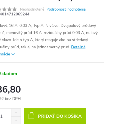
Neohodnotené
Podrobnosti hodnotenia
4014712069244
lový, 16 A, 0,03 A, Typ A, N vľavo. Dvojpólový prúdový
nič, menovitý prúd 16 A, reziduálny prúd 0,03 A, nulový
č vľavo. Ide o typ A, ktorý reaguje ako na striedavý
duálny prúd, tak aj na jednosmerný prúd.
Detailné
rmácie
Skladom
36,80
92 bez DPH
otková
:
PRIDAŤ DO KOŠÍKA