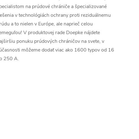
pecialistom na prúdové chrániče a špecializované
iešenia v technológiách ochrany proti reziduálnemu
rúdu a to nielen v Európe, ale naprieč celou
emeguľou! V produktovej rade Doepke nájdete
ajširšiu ponuku prúdových chráničov na svete, v
účasnosti môžeme dodať viac ako 1600 typov od 16
o 250 A.