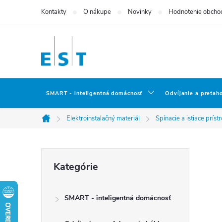
Prejsť
Kontakty
O nákupe
Novinky
Hodnotenie obcho
na
obsah
SMART - inteligentná domácnosť
Odvíjanie a preťah
Elektroinstalačný materiál
Spínacie a istiace prístr
Domov
B
Preskočiť
Kategórie
kategórie
o
SMART - inteligentná domácnosť
č