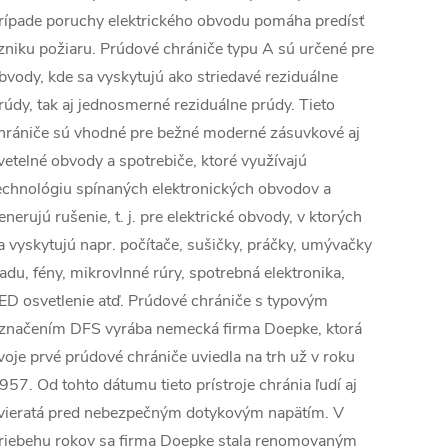
rípade poruchy elektrického obvodu pomáha predísť
zniku požiaru. Prúdové chrániče typu A sú určené pre
bvody, kde sa vyskytujú ako striedavé reziduálne
rúdy, tak aj jednosmerné reziduálne prúdy. Tieto
hrániče sú vhodné pre bežné moderné zásuvkové aj
vetelné obvody a spotrebiče, ktoré využívajú
echnológiu spínaných elektronických obvodov a
enerujú rušenie, t. j. pre elektrické obvody, v ktorých
a vyskytujú napr. počítače, sušičky, práčky, umývačky
iadu, fény, mikrovlnné rúry, spotrebná elektronika,
ED osvetlenie atď. Prúdové chrániče s typovým
značením DFS vyrába nemecká firma Doepke, ktorá
voje prvé prúdové chrániče uviedla na trh už v roku
957. Od tohto dátumu tieto prístroje chránia ľudí aj
vieratá pred nebezpečným dotykovým napätím. V
riebehu rokov sa firma Doepke stala renomovaným