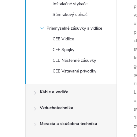
Inštalačné stykače
p
Súmrakový spínač
v
o
Priemyselné zásuvky a vidlice
p
CEE Vidlice
c
s
CEE Spojky
t
CEE Nástenné zásuvky
g
CEE Vstavané prívodky
s
r
L
Káble a vodiče
o
Vzduchotechnika
s
1
Meracia a skúšobná technika
z
p