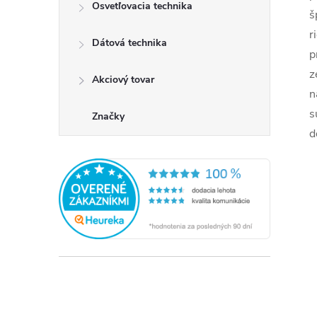
Osvetľovacia technika
š
r
Dátová technika
p
z
Akciový tovar
n
s
Značky
d