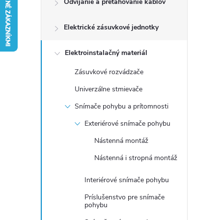
Odvíjanie a preťahovanie káblov
n
Elektrické zásuvkové jednotky
ý
p
Elektroinstalačný materiál
Zásuvkové rozvádzače
a
Univerzálne stmievače
n
Snímače pohybu a prítomnosti
Exteriérové snímače pohybu
e
Nástenná montáž
l
Nástenná i stropná montáž
Interiérové snímače pohybu
Príslušenstvo pre snímače
pohybu