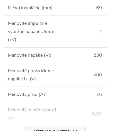
Hĺbka inštalácie (mm)
:
69
Menovité impulzné
výdržné napätie Uimp
4
(kV)
:
Menovité napätie (V)
:
230
Menovité prevádzkové
400
napätie Ui (V)
:
Menovitý prúd (A)
:
16
Menovitý zvodový prúd
0,03
(A)
: