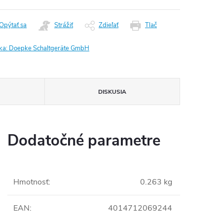
Opýtať sa
Strážiť
Zdieľať
Tlač
ka:
Doepke Schaltgeräte GmbH
DISKUSIA
Dodatočné parametre
Hmotnosť
:
0.263 kg
EAN
:
4014712069244