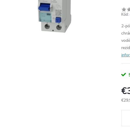
Kód:
2-pó
chrá
vodi
rezi
info
€
€29,
Jedn
cena