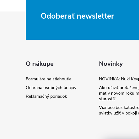
Z
Odoberať newsletter
á
p
ä
O nákupe
Novinky
t
Formuláre na stiahnutie
NOVINKA: Nuki Key
Ochrana osobných údajov
Ako uľaviť preťaženej
i
mať v novom roku m
Reklamačný poriadok
starostí?
e
Vianoce bez katastro
sviatky užiť v pokoji