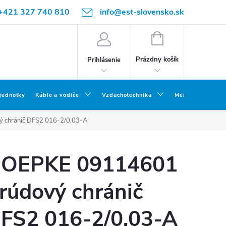
+421 327 740 810
info@est-slovensko.sk
NÁKUPNÝ
KOŠÍK
Prázdny košík
Prihlásenie
 jednotky
Káble a vodiče
Vzduchotechnika
Meracia a skúšob
 chránič DFS2 016-2/0,03-A
OEPKE 09114601
rúdový chránič
FS2 016-2/0,03-A