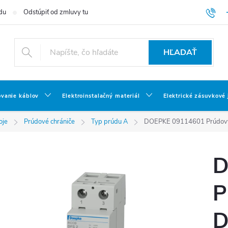
du
Odstúpiť od zmluvy tu
HĽADAŤ
ovanie káblov
Elektroinstalačný materiál
Elektrické zásuvkové
oje
Prúdové chrániče
Typ prúdu A
DOEPKE 09114601 Prúdový
D
P
D