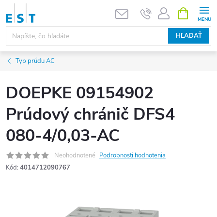
Prejsť
NÁKUPN
KOŠÍK
na
obsah
HĽADAŤ
Typ prúdu AC
DOEPKE 09154902
Prúdový chránič DFS4
080-4/0,03-AC
Neohodnotené
Podrobnosti hodnotenia
Kód:
4014712090767