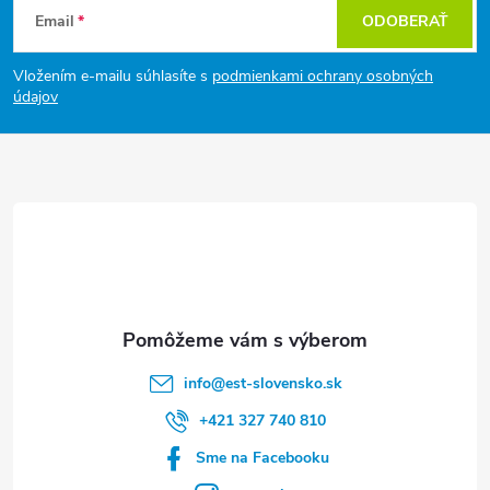
Email
ODOBERAŤ
á
Vložením e-mailu súhlasíte s
podmienkami ochrany osobných
p
údajov
ä
t
i
e
info
@
est-slovensko.sk
+421 327 740 810
Sme na Facebooku