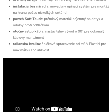
ocenený dizajn:
prestížny držiteľ ceny Red Dot 2020 Award
inštalácia bez náradia:
inovatívny upínací systém pre montáž
na hranu počas niekoľkých sekúnd
povrch Soft Touch:
prémiový materiál príjemný na dotyk a
odolný proti odtlačkom
otočný vstup kábla:
nastaviteľný vývod o 90° pre dokonalý
káblový manažment
talianska kvalita:
špičkové spracovanie od ASA Plastici pre
maximálnu spoľahlivosť