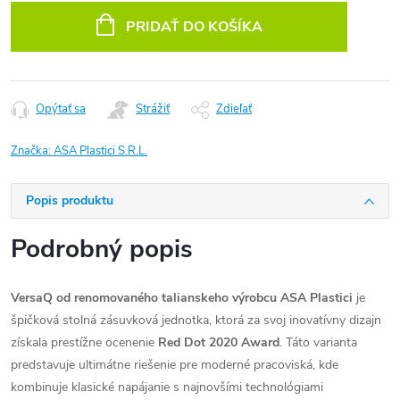
cena:
PRIDAŤ DO KOŠÍKA
Opýtať sa
Strážiť
Zdieľať
Značka:
ASA Plastici S.R.L.
Popis produktu
Podrobný popis
VersaQ od renomovaného talianskeho výrobcu ASA Plastici
je
špičková stolná zásuvková jednotka, ktorá za svoj inovatívny dizajn
získala prestížne ocenenie
Red Dot 2020 Award
. Táto varianta
predstavuje ultimátne riešenie pre moderné pracoviská, kde
kombinuje klasické napájanie s najnovšími technológiami