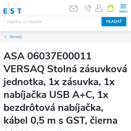
Prejsť
NÁKUPN
KOŠÍK
na
obsah
HĽADAŤ
VersaQ
ASA 06037E00011
VERSAQ Stolná zásuvková
jednotka, 1x zásuvka, 1x
nabíjačka USB A+C, 1x
bezdrôtová nabíjačka,
kábel 0,5 m s GST, čierna