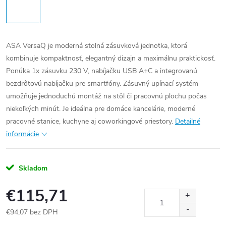
ASA VersaQ je moderná stolná zásuvková jednotka, ktorá
kombinuje kompaktnosť, elegantný dizajn a maximálnu praktickosť.
Ponúka 1x zásuvku 230 V, nabíjačku USB A+C a integrovanú
bezdrôtovú nabíjačku pre smartfóny. Zásuvný upínací systém
umožňuje jednoduchú montáž na stôl či pracovnú plochu počas
niekoľkých minút. Je ideálna pre domáce kancelárie, moderné
pracovné stanice, kuchyne aj coworkingové priestory.
Detailné
informácie
Skladom
€115,71
€94,07 bez DPH
Jednotková