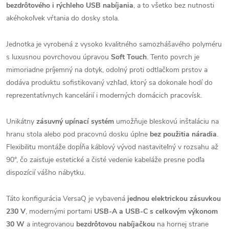
bezdrôtového i rýchleho USB nabíjania
, a to všetko bez nutnosti
akéhokoľvek vŕtania do dosky stola.
Jednotka je vyrobená z vysoko kvalitného samozhášavého polyméru
s luxusnou povrchovou úpravou
Soft Touch
. Tento povrch je
mimoriadne príjemný na dotyk, odolný proti odtlačkom prstov a
dodáva produktu sofistikovaný vzhľad, ktorý sa dokonale hodí do
reprezentatívnych kancelárií i moderných domácich pracovísk.
Unikátny
zásuvný upínací systém
umožňuje bleskovú inštaláciu na
hranu stola alebo pod pracovnú dosku úplne
bez použitia náradia
.
Flexibilitu montáže dopĺňa káblový vývod nastaviteľný v rozsahu až
90°, čo zaisťuje estetické a čisté vedenie kabeláže presne podľa
dispozícií vášho nábytku.
Táto konfigurácia VersaQ je vybavená
jednou elektrickou zásuvkou
230 V
, modernými portami
USB-A a USB-C s celkovým výkonom
30 W
a integrovanou
bezdrôtovou nabíjačkou
na hornej strane