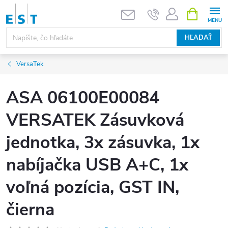
Prejsť
NÁKUPN
KOŠÍK
na
obsah
HĽADAŤ
VersaTek
ASA 06100E00084
VERSATEK Zásuvková
jednotka, 3x zásuvka, 1x
nabíjačka USB A+C, 1x
voľná pozícia, GST IN,
čierna