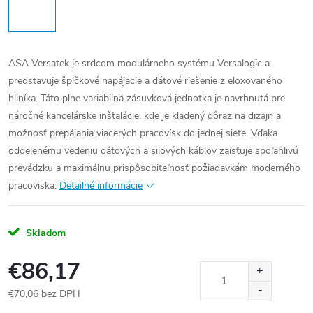
ASA Versatek je srdcom modulárneho systému Versalogic a
predstavuje špičkové napájacie a dátové riešenie z eloxovaného
hliníka. Táto plne variabilná zásuvková jednotka je navrhnutá pre
náročné kancelárske inštalácie, kde je kladený dôraz na dizajn a
možnosť prepájania viacerých pracovísk do jednej siete. Vďaka
oddelenému vedeniu dátových a silových káblov zaisťuje spoľahlivú
prevádzku a maximálnu prispôsobiteľnosť požiadavkám moderného
pracoviska.
Detailné informácie
Skladom
€86,17
€70,06 bez DPH
Jednotková