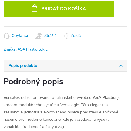
cena:
PRIDAŤ DO KOŠÍKA
Opýtať sa
Strážiť
Zdieľať
Značka:
ASA Plastici S.R.L.
Popis produktu
Podrobný popis
Versatek
od renomovaného talianskeho výrobcu
ASA Plastici
je
srdcom modulárneho systému Versalogic. Táto elegantná
zásuvková jednotka z eloxovaného hliníka predstavuje špičkové
riešenie pre moderné kancelárie, kde je vyžadovaná vysoká
variabilita, funkčnosť a čistý dizajn.