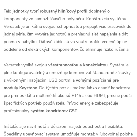
Telo jednotky tvorí
robustný hliníkový profil
doplnený o
komponenty zo samozhášavého polyméru. Konštrukcia systému
Versatek je unikátna svojou schopnosťou prepojiť viac pracovísk do
jednej série, čím vytvára jednotnú a prehľadnú sieť napájania a dát
priamo v nábytku. Dátové káble sú vo vnútri profilu vedené úplne
oddelene od elektrických komponentov, čo eliminuje riziko rušenia.
Versatek vyniká svojou
všestrannosťou a konektivitou
. Systém je
plne konfigurovateľný a umožňuje kombinovať štandardné zásuvky
s výkonnými nabíjacími USB portmi a
voľnými pozíciami pre
moduly Keystone
. Do týchto pozícií možno ľahko osadiť konektory
pre prenos dát a multimédií, ako sú RJ45 alebo HDMI, presne podľa
špecifických potrieb používateľa. Prívod energie zabezpečuje
profesionálny
systém konektorov GST
.
Inštalácia je navrhnutá s dôrazom na jednoduchosť a flexibilitu.
Špeciálny upevňovací systém umožňuje montáž v ľubovoľnej polohe