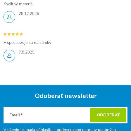
Kvalitný materiál
28.12.2025
+ špecializuje sa na zámky
7.8.2025
Odoberať newsletter
Z
Email
ODOBERAŤ
á
Vložením e-mailu súhlasíte s
podmienkami ochrany osobných