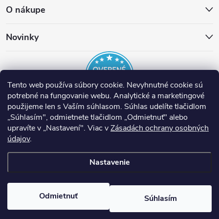
O nákupe
Novinky
Tento web používa súbory cookie. Nevyhnutné cookie sú
potrebné na fungovanie webu. Analytické a marketingové
použijeme len s Vaším súhlasom. Súhlas udelíte tlačidlom
„Súhlasím", odmietnete tlačidlom „Odmietnuť" alebo
EST Slovensko
Inteligentné termostaty tado°
Nuki Smart Lock
upravíte v „Nastavení". Viac v
Zásadách ochrany osobných
údajov
Nástroje Runpotec
.
Ventilácia Helios
Prípojné miesta ASA
Nastavenie
Copyright 2026
E-shop EST SK
. Všetky práva vyhradené.
Upraviť
nastavenie cookies
Odmietnuť
Súhlasím
Vytvoril Shoptet