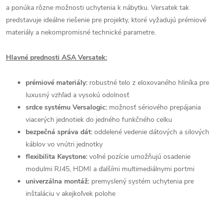
a ponúka rôzne možnosti uchytenia k nábytku. Versatek tak
predstavuje ideálne riešenie pre projekty, ktoré vyžadujú prémiové
materiály a nekompromisné technické parametre.
Hlavné prednosti ASA Versatek:
prémiové materiály:
robustné telo z eloxovaného hliníka pre
luxusný vzhľad a vysokú odolnosť
srdce systému Versalogic:
možnosť sériového prepájania
viacerých jednotiek do jedného funkčného celku
bezpečná správa dát:
oddelené vedenie dátových a silových
káblov vo vnútri jednotky
flexibilita Keystone:
voľné pozície umožňujú osadenie
modulmi RJ45, HDMI a ďalšími multimediálnymi portmi
univerzálna montáž:
premyslený systém uchytenia pre
inštaláciu v akejkoľvek polohe