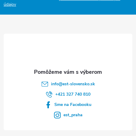
p
údajov
ä
t
i
e
info
@
est-slovensko.sk
+421 327 740 810
Sme na Facebooku
est_praha