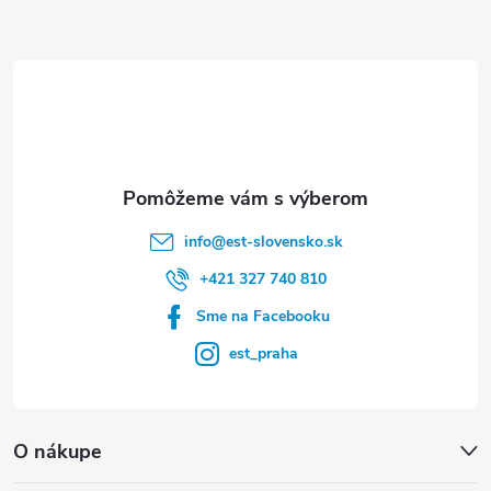
ä
t
i
e
info
@
est-slovensko.sk
+421 327 740 810
Sme na Facebooku
est_praha
O nákupe