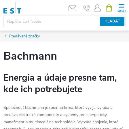
Prejsť
NÁKUPN
KOŠÍK
na
obsah
HĽADAŤ
Predávané značky
Bachmann
Energia a údaje presne tam,
kde ich potrebujete
Spoločnosť Bachmann je rodinná firma, ktorá vyvíja, vyrába a
predáva elektrické komponenty a systémy pre energetický
manažment a multimediálne technológie. Vytvára spojenia, ktoré