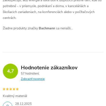
zabezpečujú, aby energia a dáta boli k dispozícii presne tam, kde sú
potrebné - v priemysle, podnikaní a doma, v kanceláriách a
školiacich zariadeniach, na konferenciách alebo v počítačových
centrách.
Žiadne produkty značky
Bachmann
sa nenašli...
Hodnotenie zákazníkov
4,7
57 hodnotení
Zobraziť recenzie
Kvalitný materiál
28.12.2025