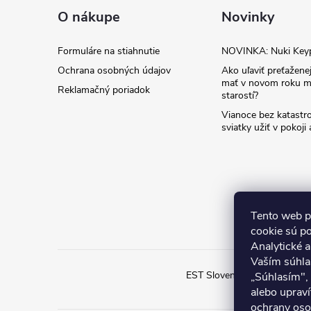
ä
O nákupe
Novinky
t
Formuláre na stiahnutie
NOVINKA: Nuki Key
Ochrana osobných údajov
Ako uľaviť preťaženej
i
mať v novom roku m
Reklamačný poriadok
starostí?
e
Vianoce bez katastro
sviatky užiť v pokoji
Tento web p
cookie sú p
Analytické 
Vaším súhla
EST Slovensko
Inteligent
„Súhlasím",
alebo upraví
ochrany oso