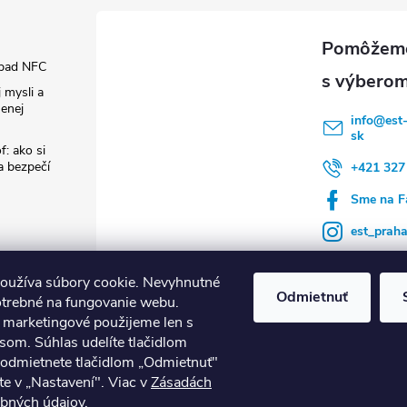
pad NFC
 mysli a
enej
info
@
est
sk
f: ako si
 a bezpečí
+421 327
Sme na F
est_prah
oužíva súbory cookie. Nevyhnutné
Odmietnuť
otrebné na fungovanie webu.
a marketingové použijeme len s
som. Súhlas udelíte tlačidlom
né termostaty tado°
Nuki Smart Lock
Nástroje Runpotec
Ventilác
 odmietnete tlačidlom „Odmietnuť"
te v „Nastavení". Viac v
Zásadách
bných údajov
.