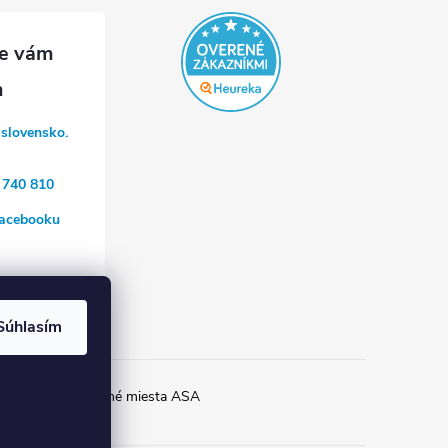
-slovensko.
 740 810
acebooku
a
Súhlasím
ia Helios
Prípojné miesta ASA