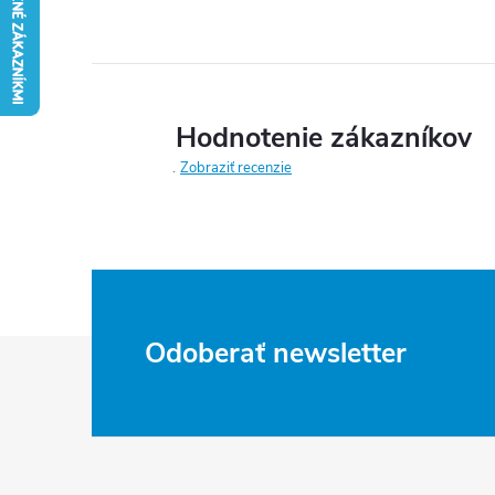
Hodnotenie zákazníkov
Zobraziť recenzie
Z
Odoberať newsletter
á
p