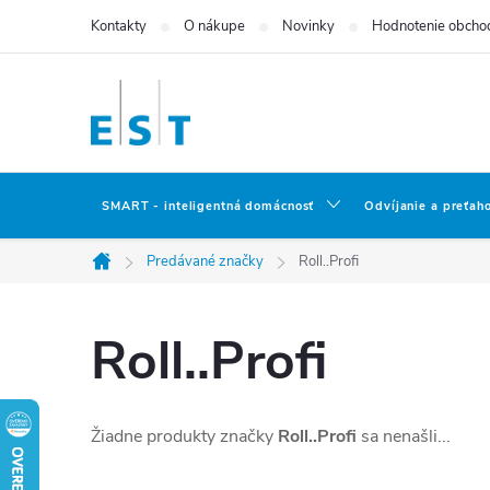
Prejsť
Kontakty
O nákupe
Novinky
Hodnotenie obcho
na
obsah
SMART - inteligentná domácnosť
Odvíjanie a preťah
Predávané značky
Roll..Profi
Domov
Roll..Profi
Žiadne produkty značky
Roll..Profi
sa nenašli...