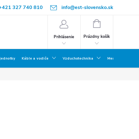
+421 327 740 810
info@est-slovensko.sk
NÁKUPNÝ
KOŠÍK
Prázdny košík
Prihlásenie
 jednotky
Káble a vodiče
Vzduchotechnika
Meracia a skúšob