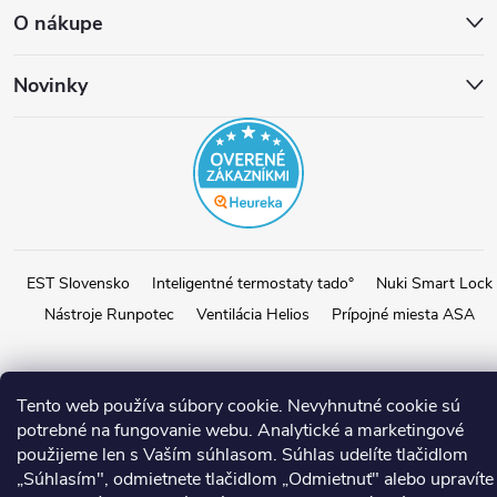
O nákupe
Novinky
EST Slovensko
Inteligentné termostaty tado°
Nuki Smart Lock
Nástroje Runpotec
Ventilácia Helios
Prípojné miesta ASA
Copyright 2026
E-shop EST SK
. Všetky práva vyhradené.
Upraviť
Tento web používa súbory cookie. Nevyhnutné cookie sú
nastavenie cookies
potrebné na fungovanie webu. Analytické a marketingové
použijeme len s Vaším súhlasom. Súhlas udelíte tlačidlom
Vytvoril Shoptet
„Súhlasím", odmietnete tlačidlom „Odmietnuť" alebo upravíte