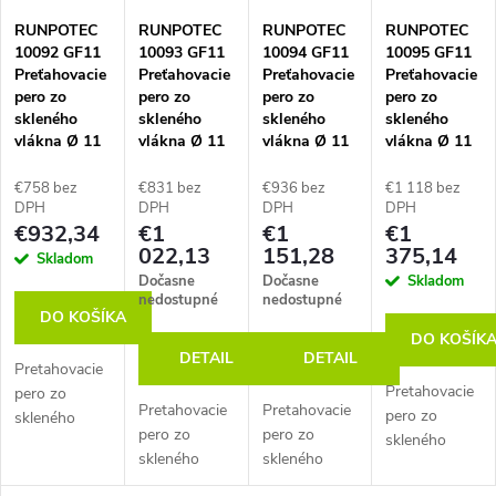
p
RUNPOTEC
RUNPOTEC
RUNPOTEC
RUNPOTEC
i
10092 GF11
10093 GF11
10094 GF11
10095 GF11
Preťahovacie
Preťahovacie
Preťahovacie
Preťahovacie
s
pero zo
pero zo
pero zo
pero zo
skleného
skleného
skleného
skleného
vlákna Ø 11
vlákna Ø 11
vlákna Ø 11
vlákna Ø 11
p
mm, dĺžka
mm, dĺžka
mm, dĺžka
mm, dĺžka
100 m,
120 m,
150 m,
200 m,
€758 bez
€831 bez
€936 bez
€1 118 bez
r
vrátane
vrátane
vrátane
vrátane
DPH
DPH
DPH
DPH
€932,34
€1
€1
€1
pojazdného
pojazdného
pojazdného
pojazdného
022,13
151,28
375,14
navíjacieho
navíjacieho
navíjacieho
navíjacieho
o
Skladom
stojana
stojana
stojana
stojana
Dočasne
Dočasne
Skladom
nedostupné
nedostupné
d
DO KOŠÍKA
DO KOŠÍK
DETAIL
DETAIL
Pretahovacie
u
Pretahovacie
pero zo
Pretahovacie
Pretahovacie
pero zo
skleného
k
pero zo
pero zo
skleného
vlákna s
skleného
skleného
vlákna s
priemerom
vlákna s
vlákna s
priemerom
11 mm a