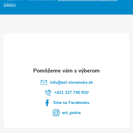
s
p
údajov
u
ä
t
i
e
info
@
est-slovensko.sk
+421 327 740 810
Sme na Facebooku
est_praha