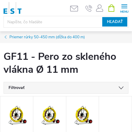
Prejsť
NÁKUPN
KOŠÍK
na
obsah
HĽADAŤ
Priemer rúrky 50-450 mm (dĺžka do 400 m)
GF11 - Pero zo skleného
vlákna Ø 11 mm
Filtrovať
V
ý