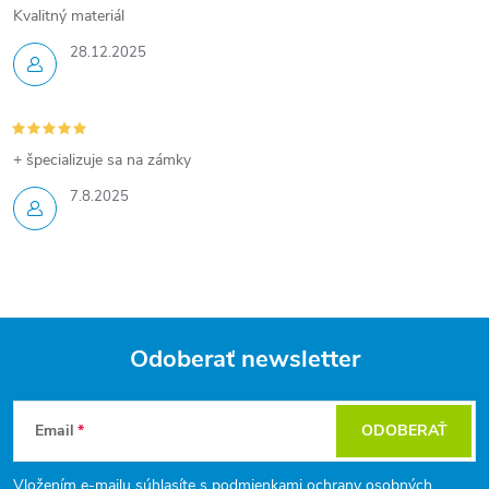
i
Kvalitný materiál
28.12.2025
e
p
r
+ špecializuje sa na zámky
v
7.8.2025
k
y
v
Odoberať newsletter
ý
Z
p
Email
ODOBERAŤ
á
i
Vložením e-mailu súhlasíte s
podmienkami ochrany osobných