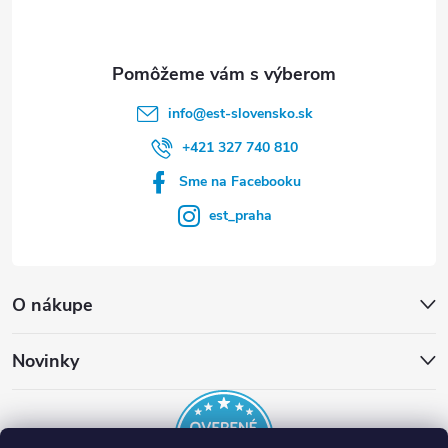
i
e
info
@
est-slovensko.sk
+421 327 740 810
Sme na Facebooku
est_praha
O nákupe
Novinky