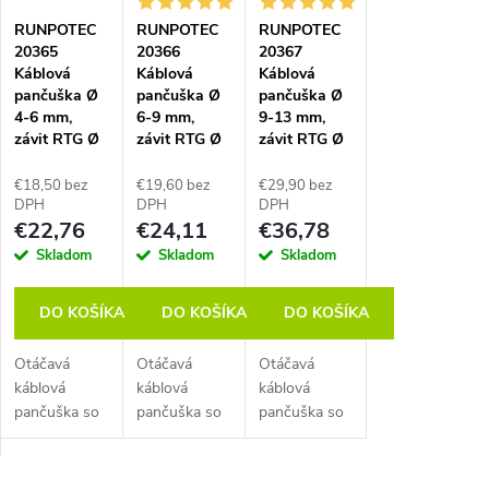
p
RUNPOTEC
RUNPOTEC
RUNPOTEC
i
20365
20366
20367
Káblová
Káblová
Káblová
s
pančuška Ø
pančuška Ø
pančuška Ø
4-6 mm,
6-9 mm,
9-13 mm,
závit RTG Ø
závit RTG Ø
závit RTG Ø
p
6 mm
6 mm
6 mm
€18,50 bez
€19,60 bez
€29,90 bez
r
DPH
DPH
DPH
€22,76
€24,11
€36,78
o
Skladom
Skladom
Skladom
d
DO KOŠÍKA
DO KOŠÍKA
DO KOŠÍKA
Otáčavá
Otáčavá
Otáčavá
u
káblová
káblová
káblová
pančuška so
pančuška so
pančuška so
k
závitom RTG
závitom RTG
závitom RTG
6 mm, dĺžka
6 mm, dĺžka
6 mm, dĺžka
200 mm,
220 mm,
320 mm,