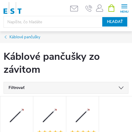
Prejsť
NÁKUPN
KOŠÍK
na
obsah
HĽADAŤ
Káblové pančušky
Káblové pančušky zo
závitom
Filtrovať
V
ý