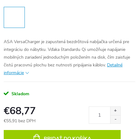
ASA VersaCharger je zapustená bezdrôtová nabíjačka určená pre
integráciu do nábytku. Vďaka štandardu Qi umožňuje napájanie
mobilných zariadení jednoduchým položením na disk, čím zaisťuje
čistú pracovnú plochu bez nutnosti pripájania káblov.
Detailné
informácie
Skladom
€68,77
€55,91 bez DPH
Jednotková
cena:
PRIDAŤ DO KOŠÍKA