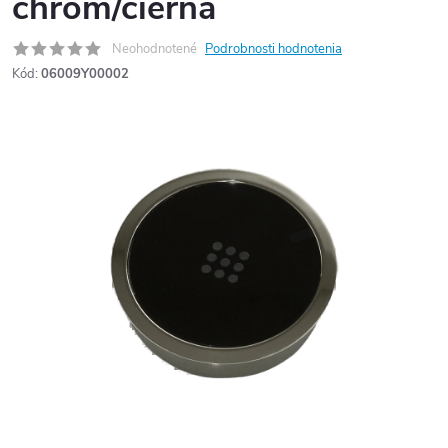
chróm/čierna
Neohodnotené
Podrobnosti hodnotenia
Kód:
06009Y00002