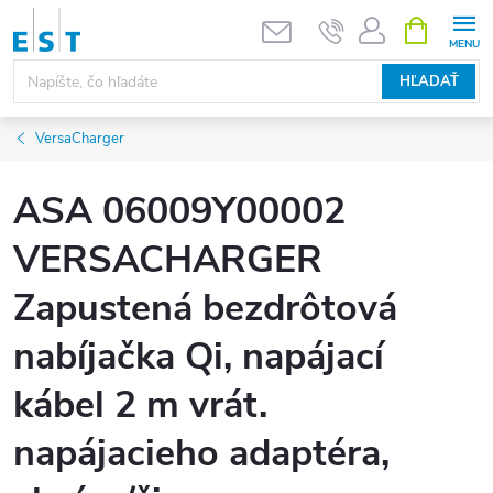
Prejsť
NÁKUPN
KOŠÍK
na
obsah
HĽADAŤ
VersaCharger
ASA 06009Y00002
VERSACHARGER
Zapustená bezdrôtová
nabíjačka Qi, napájací
kábel 2 m vrát.
napájacieho adaptéra,