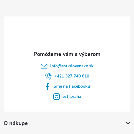
ä
t
i
e
info
@
est-slovensko.sk
+421 327 740 810
Sme na Facebooku
est_praha
O nákupe