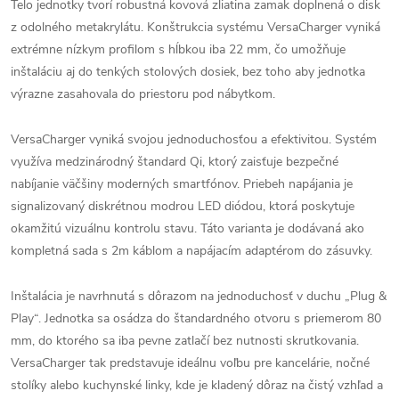
Telo jednotky tvorí robustná kovová zliatina zamak doplnená o disk
z odolného metakrylátu. Konštrukcia systému VersaCharger vyniká
extrémne nízkym profilom s hĺbkou iba 22 mm, čo umožňuje
inštaláciu aj do tenkých stolových dosiek, bez toho aby jednotka
výrazne zasahovala do priestoru pod nábytkom.
VersaCharger vyniká svojou jednoduchosťou a efektivitou. Systém
využíva medzinárodný štandard Qi, ktorý zaisťuje bezpečné
nabíjanie väčšiny moderných smartfónov. Priebeh napájania je
signalizovaný diskrétnou modrou LED diódou, ktorá poskytuje
okamžitú vizuálnu kontrolu stavu. Táto varianta je dodávaná ako
kompletná sada s 2m káblom a napájacím adaptérom do zásuvky.
Inštalácia je navrhnutá s dôrazom na jednoduchosť v duchu „Plug &
Play“. Jednotka sa osádza do štandardného otvoru s priemerom 80
mm, do ktorého sa iba pevne zatlačí bez nutnosti skrutkovania.
VersaCharger tak predstavuje ideálnu voľbu pre kancelárie, nočné
stolíky alebo kuchynské linky, kde je kladený dôraz na čistý vzhľad a