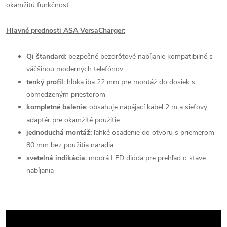
okamžitú funkčnosť.
Hlavné prednosti ASA VersaCharger:
Qi štandard:
bezpečné bezdrôtové nabíjanie kompatibilné s
väčšinou moderných telefónov
tenký profil:
hĺbka iba 22 mm pre montáž do dosiek s
obmedzeným priestorom
kompletné balenie:
obsahuje napájací kábel 2 m a sieťový
adaptér pre okamžité použitie
jednoduchá montáž:
ľahké osadenie do otvoru s priemerom
80 mm bez použitia náradia
svetelná indikácia:
modrá LED dióda pre prehľad o stave
nabíjania