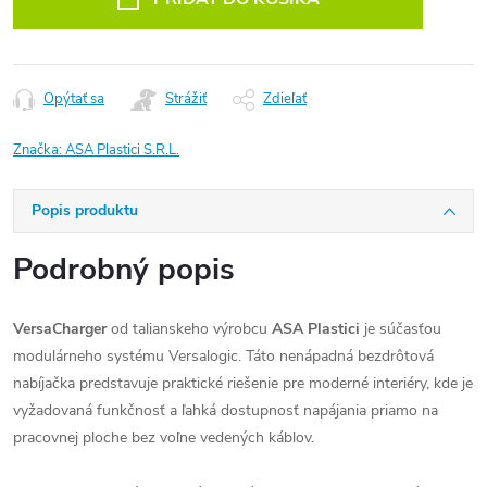
Opýtať sa
Strážiť
Zdieľať
Značka:
ASA Plastici S.R.L.
Popis produktu
Podrobný popis
VersaCharger
od talianskeho výrobcu
ASA Plastici
je súčasťou
modulárneho systému Versalogic. Táto nenápadná bezdrôtová
nabíjačka predstavuje praktické riešenie pre moderné interiéry, kde je
vyžadovaná funkčnosť a ľahká dostupnosť napájania priamo na
pracovnej ploche bez voľne vedených káblov.