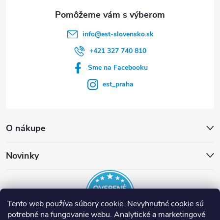
e
info
@
est-slovensko.sk
+421 327 740 810
Sme na Facebooku
est_praha
O nákupe
Novinky
Tento web používa súbory cookie. Nevyhnutné cookie sú
potrebné na fungovanie webu. Analytické a marketingové