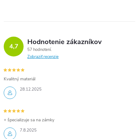
o
v
Vďaka
Vďaka
Vďaka
štandardu Qi
štandardu Qi
štandardu Qi
v
l
umožňuje
umožňuje
umožňuje
napájanie
napájanie
napájanie
á
mobilných
mobilných
mobilných
zariadení...
zariadení...
zariadení...
Hodnotenie zákazníkov
d
4,7
57 hodnotení
a
Zobraziť recenzie
c
i
Kvalitný materiál
28.12.2025
e
p
r
+ špecializuje sa na zámky
v
7.8.2025