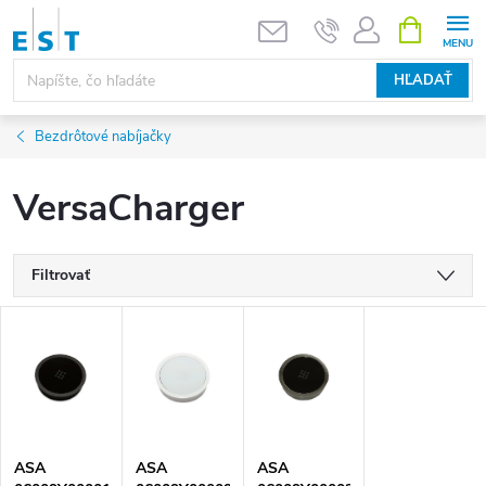
Prejsť
NÁKUPN
KOŠÍK
na
obsah
HĽADAŤ
Bezdrôtové nabíjačky
VersaCharger
Filtrovať
V
ý
p
ASA
ASA
ASA