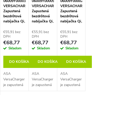
i
06009Y00001
06009Y00009
06009Y00002
VERSACHARGER
VERSACHARGER
VERSACHARGER
s
Zapustená
Zapustená
Zapustená
bezdrôtová
bezdrôtová
bezdrôtová
nabíjačka Qi,
nabíjačka Qi,
nabíjačka Qi,
p
napájací
napájací
napájací
kábel 2 m
kábel 2 m
kábel 2 m
€55,91 bez
€55,91 bez
€55,91 bez
r
vrát.
vrát.
vrát.
DPH
DPH
DPH
€68,77
€68,77
€68,77
napájacieho
napájacieho
napájacieho
adaptéra,
adaptéra,
adaptéra,
o
Skladom
Skladom
Skladom
čierna
biela
chróm/čierna
d
DO KOŠÍKA
DO KOŠÍKA
DO KOŠÍKA
ASA
ASA
ASA
u
VersaCharger
VersaCharger
VersaCharger
je zapustená
je zapustená
je zapustená
k
bezdrôtová
bezdrôtová
bezdrôtová
nabíjačka
nabíjačka
nabíjačka
t
určená pre
určená pre
určená pre
O
integráciu do
integráciu do
integráciu do
nábytku.
nábytku.
nábytku.