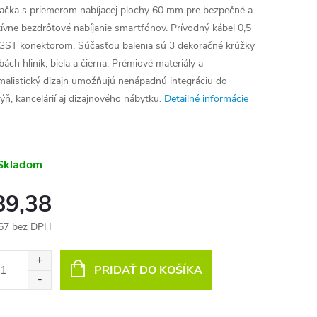
jačka s priemerom nabíjacej plochy 60 mm pre bezpečné a
tívne bezdrôtové nabíjanie smartfónov. Prívodný kábel 0,5
GST konektorom. Súčasťou balenia sú 3 dekoračné krúžky
bách hliník, biela a čierna. Prémiové materiály a
malistický dizajn umožňujú nenápadnú integráciu do
ýň, kancelárií aj dizajnového nábytku.
Detailné informácie
Skladom
89,38
67 bez DPH
otková
:
PRIDAŤ DO KOŠÍKA