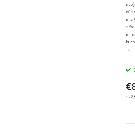
nabí
efek
m s 
v far
mini
kuch
€
€72,
Jedn
cena