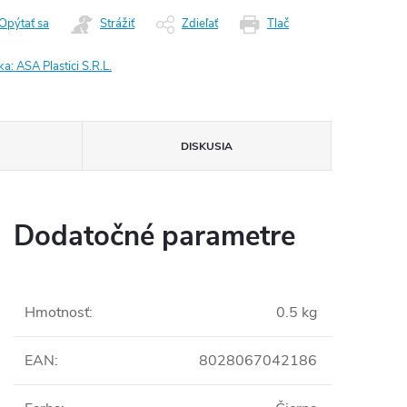
Opýtať sa
Strážiť
Zdieľať
Tlač
ka:
ASA Plastici S.R.L.
DISKUSIA
Dodatočné parametre
Hmotnosť
:
0.5 kg
EAN
:
8028067042186