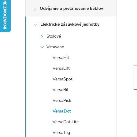
Odvíjanie a preťahovanie káblov
n
Elektrické zásuvkové jednotky
ý
Stolové
p
Vstavané
a
VersaHit
VersaLift
n
VersaSpot
e
VersaBit
VersaPick
l
VersaDot
VersaDot Lite
VersaTag