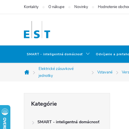
Prejsť
Kontakty
O nákupe
Novinky
Hodnotenie obcho
na
obsah
SMART - inteligentná domácnosť
Odvíjanie a preťah
Elektrické zásuvkové
Vstavané
Ver
Domov
jednotky
B
Preskočiť
Kategórie
kategórie
o
SMART - inteligentná domácnosť
č