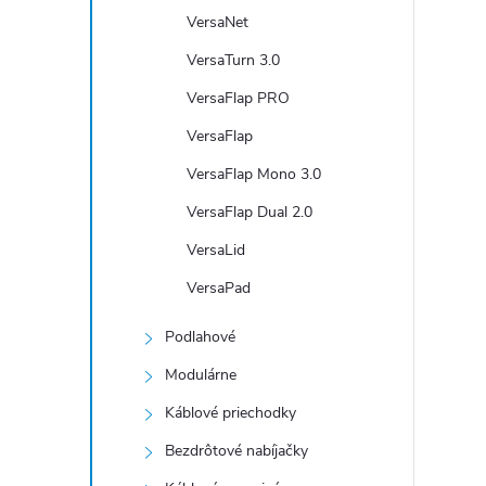
VersaNet
VersaTurn 3.0
VersaFlap PRO
VersaFlap
VersaFlap Mono 3.0
VersaFlap Dual 2.0
VersaLid
VersaPad
Podlahové
Modulárne
Káblové priechodky
Bezdrôtové nabíjačky