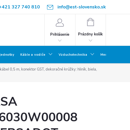
+421 327 740 810
info@est-slovensko.sk
NÁKUPNÝ
KOŠÍK
Prázdny košík
Prihlásenie
 jednotky
Káble a vodiče
Vzduchotechnika
Meracia a skúšob
 0,5 m, konektor GST, dekoračné krúžky: hliník, biela,
SA
6030W00008