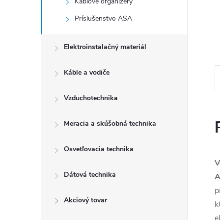
Káblové organizéry
Príslušenstvo ASA
Elektroinstalačný materiál
Káble a vodiče
Vzduchotechnika
Meracia a skúšobná technika
Osvetľovacia technika
V
Dátová technika
A
p
Akciový tovar
k
e