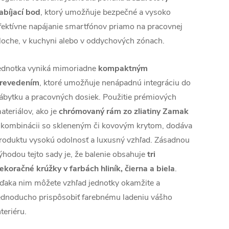
abíjací bod
, ktorý umožňuje bezpečné a vysoko
fektívne napájanie smartfónov priamo na pracovnej
loche, v kuchyni alebo v oddychových zónach.
ednotka vyniká mimoriadne
kompaktným
revedením
, ktoré umožňuje nenápadnú integráciu do
ábytku a pracovných dosiek. Použitie prémiových
ateriálov, ako je
chrómovaný rám zo zliatiny Zamak
 kombinácii so skleneným či kovovým krytom, dodáva
roduktu vysokú odolnosť a luxusný vzhľad. Zásadnou
ýhodou tejto sady je, že balenie obsahuje
tri
ekoračné krúžky v farbách hliník, čierna a biela
.
ďaka nim môžete vzhľad jednotky okamžite a
ednoducho prispôsobiť farebnému ladeniu vášho
nteriéru.