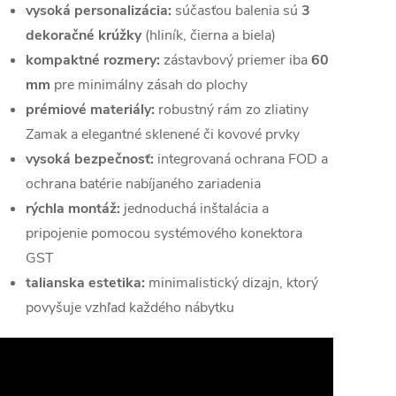
vysoká personalizácia:
súčasťou balenia sú
3
dekoračné krúžky
(hliník, čierna a biela)
kompaktné rozmery:
zástavbový priemer iba
60
mm
pre minimálny zásah do plochy
prémiové materiály:
robustný rám zo zliatiny
Zamak a elegantné sklenené či kovové prvky
vysoká bezpečnosť:
integrovaná ochrana FOD a
ochrana batérie nabíjaného zariadenia
rýchla montáž:
jednoduchá inštalácia a
pripojenie pomocou systémového konektora
GST
talianska estetika:
minimalistický dizajn, ktorý
povyšuje vzhľad každého nábytku