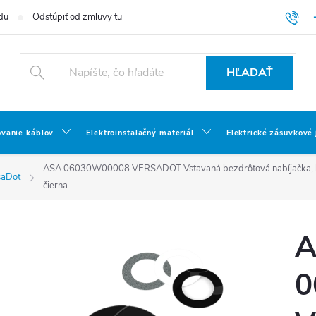
du
Odstúpiť od zmluvy tu
HĽADAŤ
ovanie káblov
Elektroinstalačný materiál
Elektrické zásuvkové
ASA 06030W00008 VERSADOT Vstavaná bezdrôtová nabíjačka, kábel
saDot
čierna
A
0