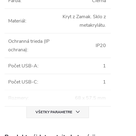
Farba
:
Čierna
Kryt z Zamak. Sklo z
Materiál
:
metakrylátu.
Ochranná trieda (IP
IP20
ochrana)
:
Počet USB-A
:
1
Počet USB-C
:
1
Rozmery
:
68 x 57,5 mm
VŠETKY PARAMETRE