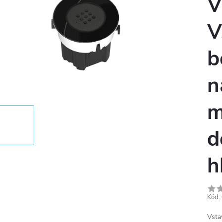
V
V
b
n
m
d
h
Kód:
Vsta