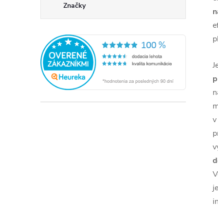
Značky
n
e
p
J
p
n
m
v
p
v
d
V
j
i