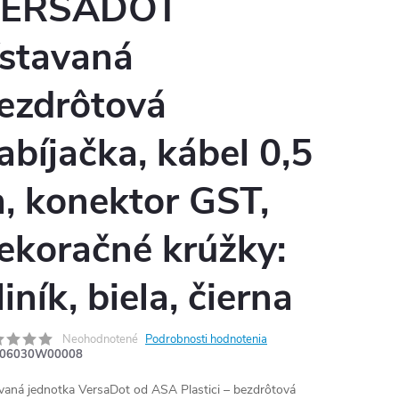
ERSADOT
stavaná
ezdrôtová
abíjačka, kábel 0,5
, konektor GST,
ekoračné krúžky:
liník, biela, čierna
Neohodnotené
Podrobnosti hodnotenia
06030W00008
vaná jednotka VersaDot od ASA Plastici – bezdrôtová