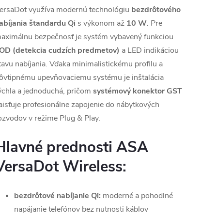
ersaDot využíva modernú technológiu
bezdrôtového
abíjania štandardu Qi
s výkonom až
10 W
. Pre
aximálnu bezpečnosť je systém vybavený funkciou
OD (detekcia cudzích predmetov)
a LED indikáciou
tavu nabíjania. Vďaka minimalistickému profilu a
ôvtipnému upevňovaciemu systému je inštalácia
ýchla a jednoduchá, pričom
systémový konektor GST
aisťuje profesionálne zapojenie do nábytkových
ozvodov v režime Plug & Play.
Hlavné prednosti ASA
VersaDot Wireless:
bezdrôtové nabíjanie Qi:
moderné a pohodlné
napájanie telefónov bez nutnosti káblov