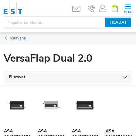
Prejsť
NÁKUPN
KOŠÍK
na
obsah
HĽADAŤ
Vstavané
VersaFlap Dual 2.0
Filtrovať
V
ý
p
ASA
ASA
ASA
ASA