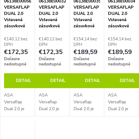
i
06138E00056
06138E00032
06138E00035
06138E00034
VERSAFLAP
VERSAFLAP
VERSAFLAP
VERSAFLAP
s
DUAL 2.0
DUAL 2.0
DUAL 2.0
DUAL 2.0
Vstavaná
Vstavaná
Vstavaná
Vstavaná
zásuvková
zásuvková
zásuvková
zásuvková
p
jednotka, 2x
jednotka, 2x
jednotka, 3x
jednotka, 3x
zásuvka, 1x
zásuvka, 1x
zásuvka, 1x
zásuvka, 1x
€140,12 bez
€140,12 bez
€154,14 bez
€154,14 bez
r
nabíjačka
nabíjačka
nabíjačka
nabíjačka
DPH
DPH
DPH
DPH
€172,35
€172,35
€189,59
€189,59
USB A+C, 1x
USB A+C, 1x
USB A+C, 1x
USB A+C, 1x
voľná
voľná
voľná
voľná
o
Dočasne
Dočasne
Dočasne
Dočasne
pozícia, GST
pozícia, GST
pozícia, GST
pozícia, GST
nedostupné
nedostupné
nedostupné
nedostupné
IN, dĺžka 263
IN, dĺžka 263
IN, dĺžka 316
IN, dĺžka 316
d
mm, čierna
mm, biela
mm, čierna
mm, biela
DETAIL
DETAIL
DETAIL
DETAIL
u
ASA
ASA
ASA
ASA
Versaflap
Versaflap
Versaflap
Versaflap
k
Dual 2.0 je
Dual 2.0 je
Dual 2.0 je
Dual 2.0 je
prémiová
prémiová
prémiová
prémiová
t
vstavaná
vstavaná
vstavaná
vstavaná
zásuvková
zásuvková
zásuvková
zásuvková
jednotka
jednotka
jednotka
jednotka