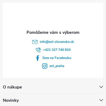
t
i
e
info
@
est-slovensko.sk
+421 327 740 810
Sme na Facebooku
est_praha
O nákupe
Novinky