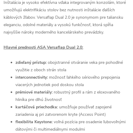
Inštalácia je vysoko efektívna vďaka integrovaným konzolám, ktoré
umožňujú elektrifikáciu stolov bez nutnosti inštalácie ďalších
káblových žľabov. Versaflap Dual 2.0 je synonymom pre taliansku
eleganciu, odolné materiály a vysokú funkčnosť, ktorá spĺňa
najvyššie nároky moderného kancelárskeho prevádzky.
Hlavné prednosti ASA Versaflap Dual 2.0:
zdieľaný prístup:
obojstranné otváranie veka pre pohodlné
využitie z oboch strán stola
interconnectivity:
možnosť ľahkého sériového prepojenia
viacerých jednotiek pod doskou stola
prémiové materiály:
robustný profil a rám z eloxovaného
hliníka pre dlhú životnosť
kartáčová priechodka:
umožňuje používať zapojené
zariadenia aj pri zatvorenom kryte (Access Point)
flexibilita Keystone:
voľná pozícia pre osadenie ľubovoľnými
dátovými či multimediálnymi modulmi