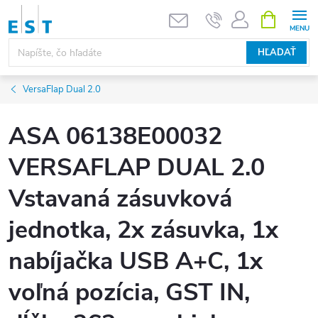
Prejsť
NÁKUPN
KOŠÍK
na
obsah
HĽADAŤ
VersaFlap Dual 2.0
ASA 06138E00032
VERSAFLAP DUAL 2.0
Vstavaná zásuvková
jednotka, 2x zásuvka, 1x
nabíjačka USB A+C, 1x
voľná pozícia, GST IN,