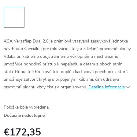
ASA Versaflap Dual 2.0 je prémiová vstavaná zásuvková jednotka
navrhnutá špeciálne pre rokovacie stoly a zdieľané pracovné plochy.
Vďaka unikátnemu obojstrannému výklopnému mechanizmu
umožňuje pohodlný prístup k napájaniu a dátam z oboch strán
stola. Robustné hliníkové telo dopĺňa kartáčová priechodka, ktorá
umožňuje zatvoriť kryt aj s pripojenými káblami, čím udržiava
pracovnú plochu vždy čistú a organizovanú.
Detailné informácie
Položka bola vypredaná…
Dočasne nedostupné
€172,35