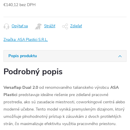
€140,12 bez DPH
Jednotková
cena:
Opýtať sa
Strážiť
Zdieľať
Značka:
ASA Plastici S.R.L.
Popis produktu
Podrobný popis
Versaflap Dual 2.0
od renomovaného talianskeho výrobcu
ASA
Plastici
predstavuje ideálne riešenie pre zdieľané pracovné
prostredia, ako sú zasadacie miestnosti, coworkingové centrá alebo
moderné učebne. Tento model vyniká premysleným dizajnom, ktorý
umožňuje plnohodnotný prístup k zásuvkám z dvoch protilehlých
strán, čo maximalizuje efektivitu využitia pracovného priestoru.