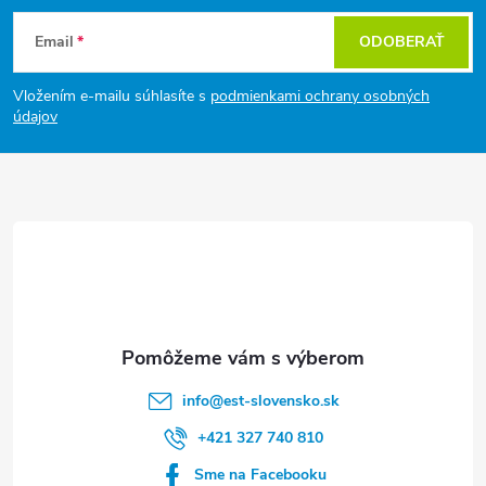
Z
Email
ODOBERAŤ
á
Vložením e-mailu súhlasíte s
podmienkami ochrany osobných
p
údajov
ä
t
i
e
info
@
est-slovensko.sk
+421 327 740 810
Sme na Facebooku