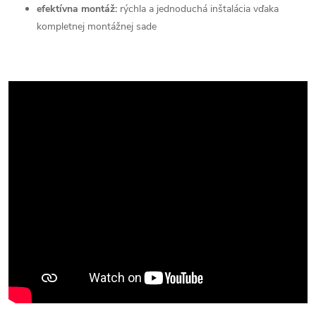
efektívna montáž:
rýchla a jednoduchá inštalácia vďaka
kompletnej montážnej sade